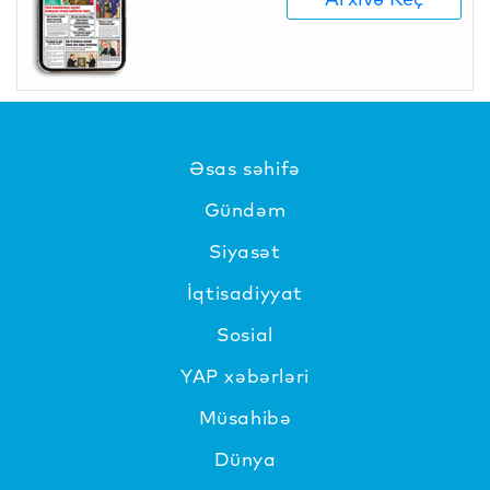
Əsas səhifə
Gündəm
Siyasət
İqtisadiyyat
Sosial
YAP xəbərləri
Müsahibə
Dünya