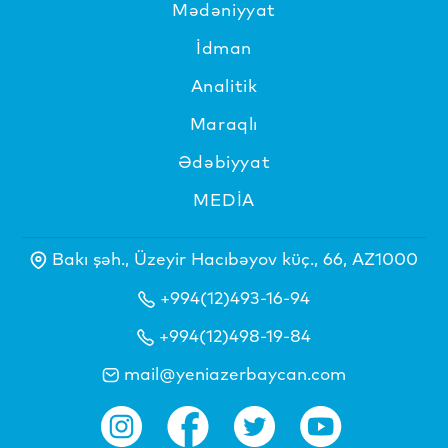
Mədəniyyat
İdman
Analitik
Maraqlı
Ədəbiyyat
MEDİA
Bakı şəh., Üzeyir Hacıbəyov küç., 66, AZ1000
+994(12)493-16-94
+994(12)498-19-84
mail@yeniazerbaycan.com