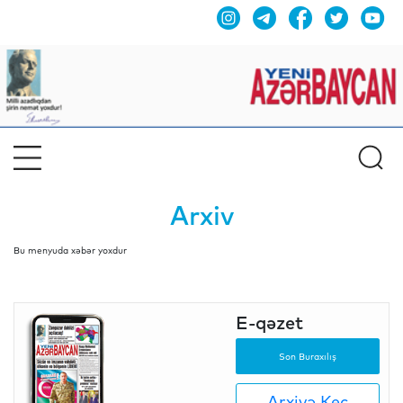
Arxiv
Bu menyuda xəbər yoxdur
E-qəzet
Son Buraxılış
Arxivə Keç