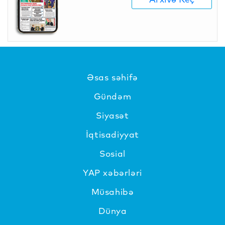
Əsas səhifə
Gündəm
Siyasət
İqtisadiyyat
Sosial
YAP xəbərləri
Müsahibə
Dünya