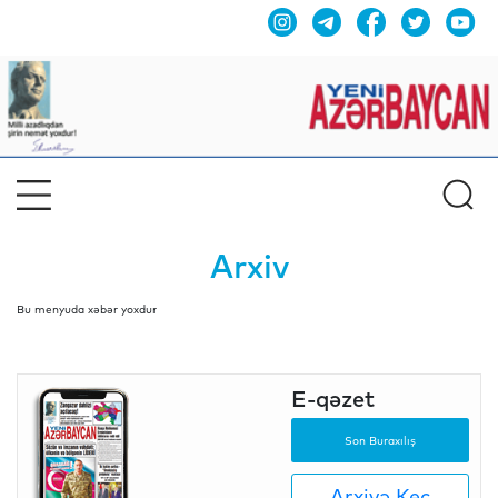
Arxiv
Bu menyuda xəbər yoxdur
E-qəzet
Son Buraxılış
Arxivə Keç