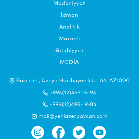
Mədəniyyat
İdman
Analitik
Maraqlı
Ədəbiyyat
MEDİA
Bakı şəh., Üzeyir Hacıbəyov küç., 66, AZ1000
+994(12)493-16-94
+994(12)498-19-84
mail@yeniazerbaycan.com