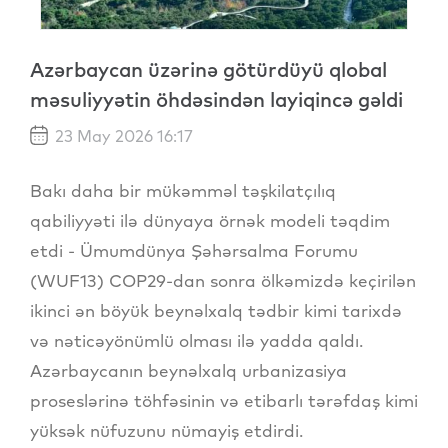
Azərbaycan üzərinə götürdüyü qlobal
məsuliyyətin öhdəsindən layiqincə gəldi
23 May 2026 16:17
Bakı daha bir mükəmməl təşkilatçılıq
qabiliyyəti ilə dünyaya örnək modeli təqdim
etdi - Ümumdünya Şəhərsalma Forumu
(WUF13) COP29-dan sonra ölkəmizdə keçirilən
ikinci ən böyük beynəlxalq tədbir kimi tarixdə
və nəticəyönümlü olması ilə yadda qaldı.
Azərbaycanın beynəlxalq urbanizasiya
proseslərinə töhfəsinin və etibarlı tərəfdaş kimi
yüksək nüfuzunu nümayiş etdirdi.