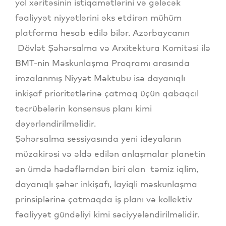
yol xəritəsinin istiqamətlərini və gələcək
fəaliyyət niyyətlərini əks etdirən mühüm
platforma hesab edilə bilər. Azərbaycanın
Dövlət Şəhərsalma və Arxitektura Komitəsi ilə
BMT-nin Məskunlaşma Proqramı arasında
imzalanmış Niyyət Məktubu isə dayanıqlı
inkişaf prioritetlərinə çatmaq üçün qabaqcıl
təcrübələrin konsensus planı kimi
dəyərləndirilməlidir.
Şəhərsalma sessiyasında yeni ideyaların
müzakirəsi və əldə edilən anlaşmalar planetin
ən ümdə hədəflərndən biri olan təmiz iqlim,
dayanıqlı şəhər inkişafı, layiqli məskunlaşma
prinsiplərinə çatmaqda iş planı və kollektiv
fəaliyyət gündəliyi kimi səciyyələndirilməlidir.