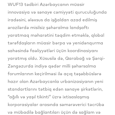
WUF13 tədbiri Azərbaycanın müasir
innovasiya və sənaye cəmiyyəti quruculuğunda
iradəsini, ələxsus da işğaldan azad edilmiş
ərazilərdə misilsiz şəhəralma landşaftı
yaratmaq məharətini təqdim etməklə, qlobal
tərəfdaşların müasir bərpa və yenidənqurma
sahəsində faəliyyətləri üçün koordinasiyanı
yaratmış oldu. Xüsusilə də, Qarabağ və Şərqi-
Zəngəzurda indiyə qədər milli şəhərsalma
forumlarının keçirilməsi ilə açıq təşəbbüslərə
hazır olan Azərbaycanla urbanizasiyanın yeni
standartlarını tətbiq edən sənaye şirkətlərin,
“ağıllı və yaşıl tikinti” üzrə ixtisaslaşmış
korporasiyalar arasında səmərəverici təcrübə
və mübadilə bağlantıları üçün də sağlam və