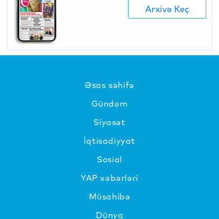
Arxivə Keç
Əsas səhifə
Gündəm
Siyasət
İqtisadiyyat
Sosial
YAP xəbərləri
Müsahibə
Dünya