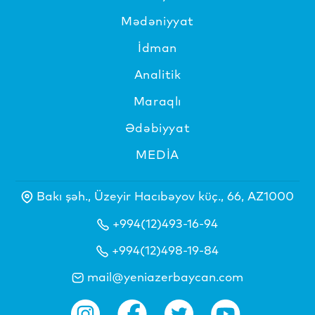
Mədəniyyat
İdman
Analitik
Maraqlı
Ədəbiyyat
MEDİA
Bakı şəh., Üzeyir Hacıbəyov küç., 66, AZ1000
+994(12)493-16-94
+994(12)498-19-84
mail@yeniazerbaycan.com