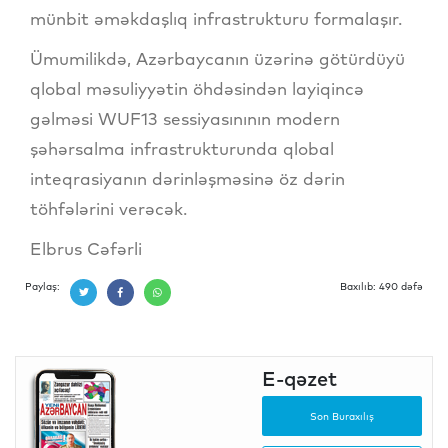
münbit əməkdaşlıq infrastrukturu formalaşır.
Ümumilikdə, Azərbaycanın üzərinə götürdüyü
qlobal məsuliyyətin öhdəsindən layiqincə
gəlməsi WUF13 sessiyasınının modern
şəhərsalma infrastrukturunda qlobal
inteqrasiyanın dərinləşməsinə öz dərin
töhfələrini verəcək.
Elbrus Cəfərli
Paylaş:
Baxılıb: 490 dəfə
E-qəzet
Son Buraxılış