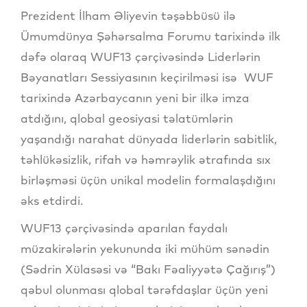
Prezident İlham Əliyevin təşəbbüsü ilə
Ümumdünya Şəhərsalma Forumu tarixində ilk
dəfə olaraq WUF13 çərçivəsində Liderlərin
Bəyanatları Sessiyasının keçirilməsi isə WUF
tarixində Azərbaycanın yeni bir ilkə imza
atdığını, qlobal geosiyasi təlatümlərin
yaşandığı narahat dünyada liderlərin sabitlik,
təhlükəsizlik, rifah və həmrəylik ətrafında sıx
birləşməsi üçün unikal modelin formalaşdığını
əks etdirdi.
WUF13 çərçivəsində aparılan faydalı
müzakirələrin yekununda iki mühüm sənədin
(Sədrin Xülasəsi və “Bakı Fəaliyyətə Çağırış”)
qəbul olunması qlobal tərəfdaşlar üçün yeni