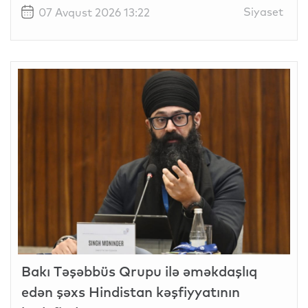
Siyaset
07 Avqust 2026 13:22
Bakı Təşəbbüs Qrupu ilə əməkdaşlıq
edən şəxs Hindistan kəşfiyyatının