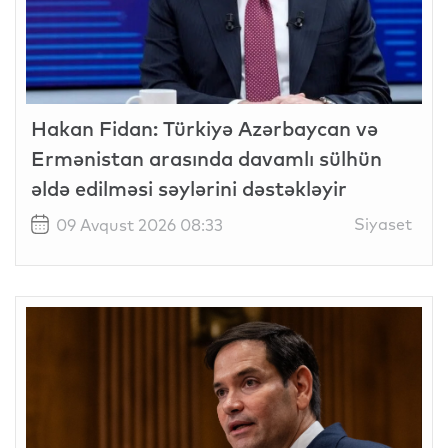
Hakan Fidan: Türkiyə Azərbaycan və
Ermənistan arasında davamlı sülhün
əldə edilməsi səylərini dəstəkləyir
Siyaset
09 Avqust 2026 08:33