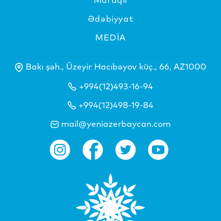
Ədəbiyyat
MEDİA
Bakı şəh., Üzeyir Hacıbəyov küç., 66, AZ1000
+994(12)493-16-94
+994(12)498-19-84
mail@yeniazerbaycan.com