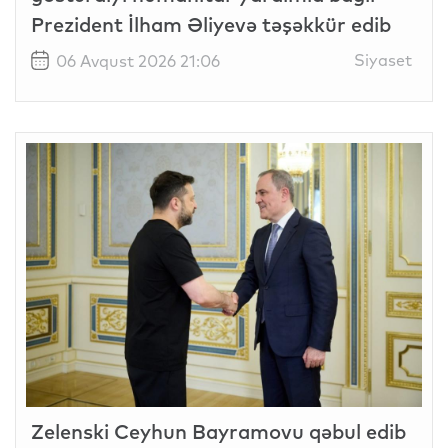
Prezident İlham Əliyevə təşəkkür edib
Siyaset
06 Avqust 2026 21:06
Zelenski Ceyhun Bayramovu qəbul edib