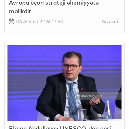
Avropa üçün strateji əhəmiyyətə
malikdir
Siyaset
06 Avqust 2026 17:50
Elman Abdullayev UNESCO-dan geri