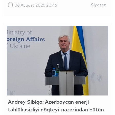
Siyaset
06 Avqust 2026 20:46
Andrey Sibiqa: Azərbaycan enerji
təhlükəsizliyi nöqteyi-nəzərindən bütün