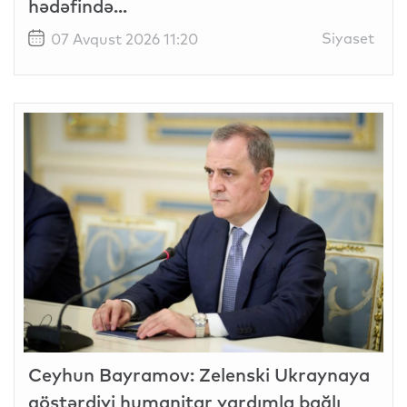
hədəfində...
Siyaset
07 Avqust 2026 11:20
Ceyhun Bayramov: Zelenski Ukraynaya
göstərdiyi humanitar yardımla bağlı