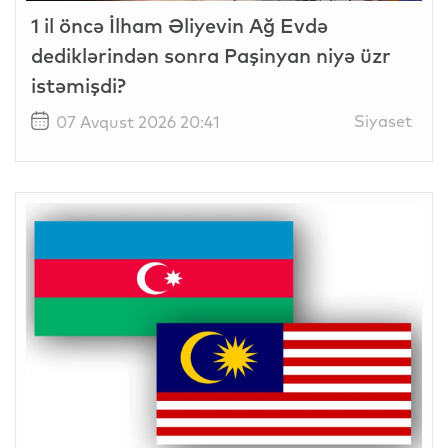
1 il öncə İlham Əliyevin Ağ Evdə
dediklərindən sonra Paşinyan niyə üzr
istəmişdi?
Siyaset
07 Avqust 2026 20:41