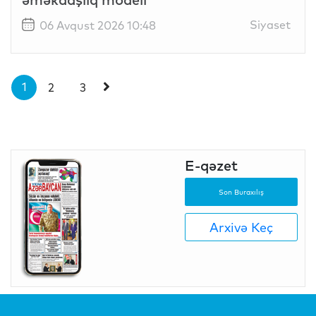
Siyaset
06 Avqust 2026 10:48
1
2
3
E-qəzet
Son Buraxılış
Arxivə Keç