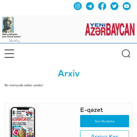
Arxiv
Bu menyuda xəbər yoxdur
E-qəzet
Son Buraxılış
Arxivə Keç