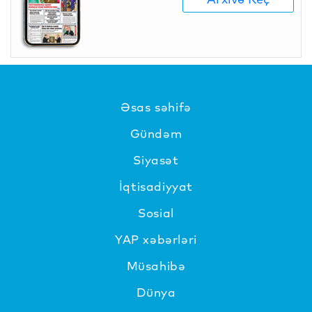
Əsas səhifə
Gündəm
Siyasət
İqtisadiyyat
Sosial
YAP xəbərləri
Müsahibə
Dünya