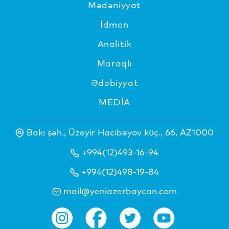
Mədəniyyat
İdman
Analitik
Maraqlı
Ədəbiyyat
MEDİA
Bakı şəh., Üzeyir Hacıbəyov küç., 66, AZ1000
+994(12)493-16-94
+994(12)498-19-84
mail@yeniazerbaycan.com