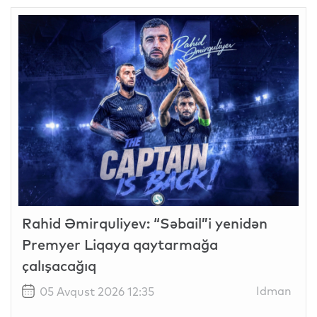
Rahid Əmirquliyev: “Səbail”i yenidən
Premyer Liqaya qaytarmağa
çalışacağıq
Idman
05 Avqust 2026 12:35