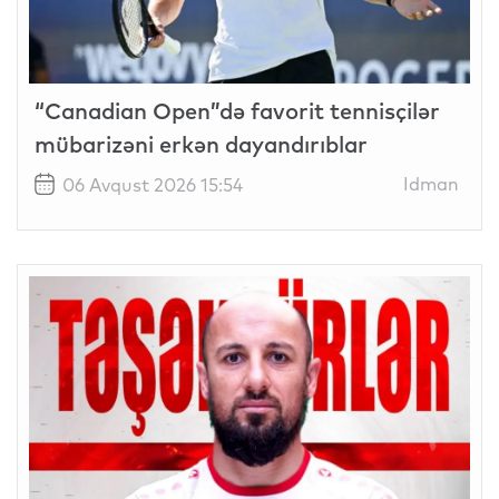
“Canadian Open”də favorit tennisçilər
mübarizəni erkən dayandırıblar
Idman
06 Avqust 2026 15:54