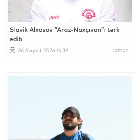
Slavik Alxasov “Araz-Naxçıvan”ı tərk
edib
Idman
06 Avqust 2026 14:39