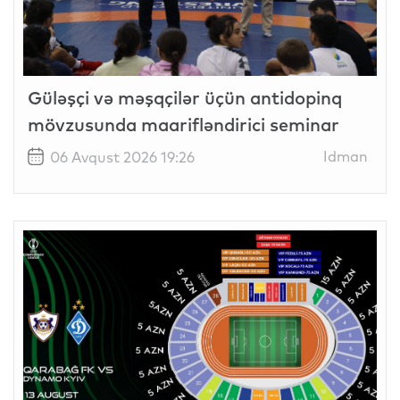
Güləşçi və məşqçilər üçün antidopinq
mövzusunda maarifləndirici seminar
Idman
06 Avqust 2026 19:26