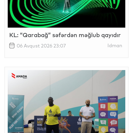
KL: “Qarabağ” səfərdən məğlub qayıdır
Idman
06 Avqust 2026 23:07