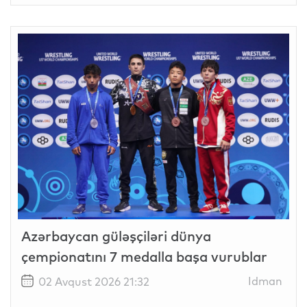
Azərbaycan güləşçiləri dünya
çempionatını 7 medalla başa vurublar
Idman
02 Avqust 2026 21:32