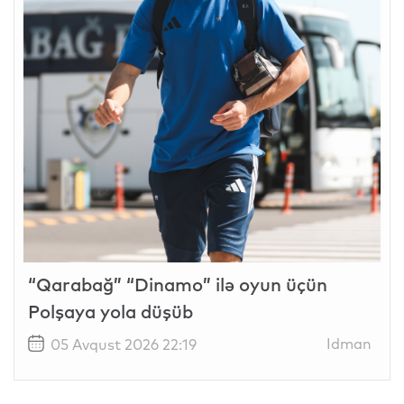
“Qarabağ” “Dinamo” ilə oyun üçün
Polşaya yola düşüb
Idman
05 Avqust 2026 22:19