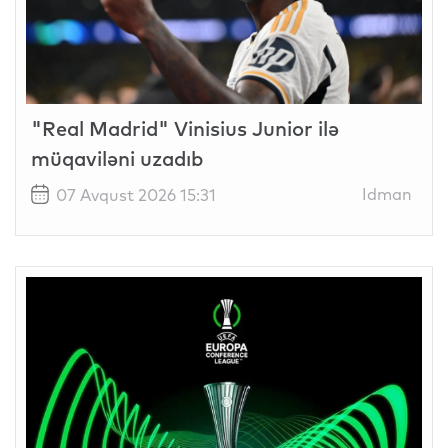
"Real Madrid" Vinisius Junior ilə
müqaviləni uzadıb
Idman
07 Avqust 2026 15:31