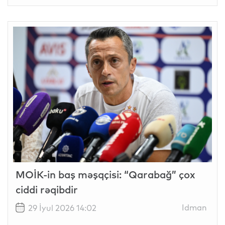
MOİK-in baş məşqçisi: “Qarabağ” çox
ciddi rəqibdir
Idman
29 İyul 2026 14:02