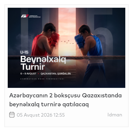
Azərbaycanın 2 boksçusu Qazaxıstanda
beynəlxalq turnirə qatılacaq
Idman
05 Avqust 2026 12:55