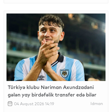
Türkiyə klubu Nəriman Axundzadəni
gələn yay birdəfəlik transfer edə bilər
Idman
04 Avqust 2026 14:19