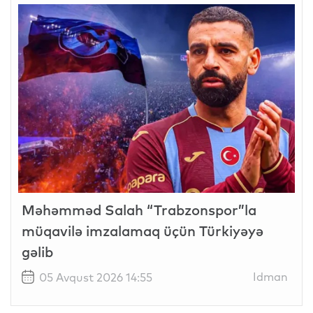
Məhəmməd Salah “Trabzonspor”la
müqavilə imzalamaq üçün Türkiyəyə
gəlib
Idman
05 Avqust 2026 14:55