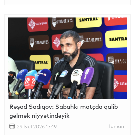
Rəşad Sadıqov: Sabahkı matçda qalib
gəlmək niyyətindəyik
Idman
29 İyul 2026 17:19