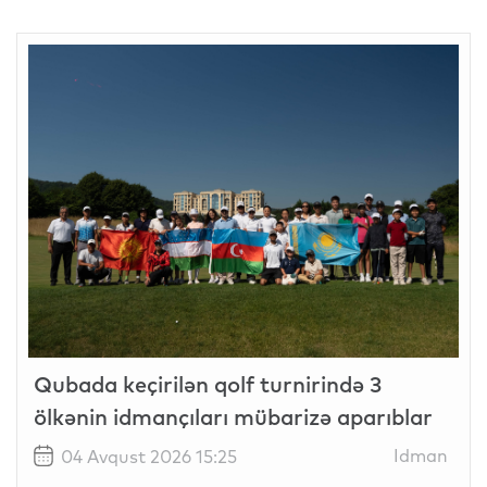
Qubada keçirilən qolf turnirində 3
ölkənin idmançıları mübarizə aparıblar
Idman
04 Avqust 2026 15:25