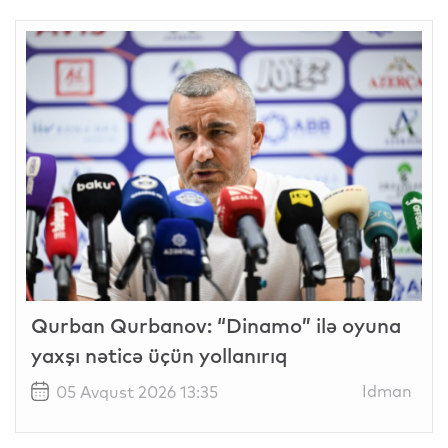
Qurban Qurbanov: “Dinamo” ilə oyuna
yaxşı nəticə üçün yollanırıq
Idman
05 Avqust 2026 13:35