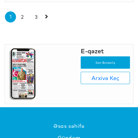
1
2
3
E-qəzet
Son Buraxılış
Arxivə Keç
Əsas səhifə
Gündəm