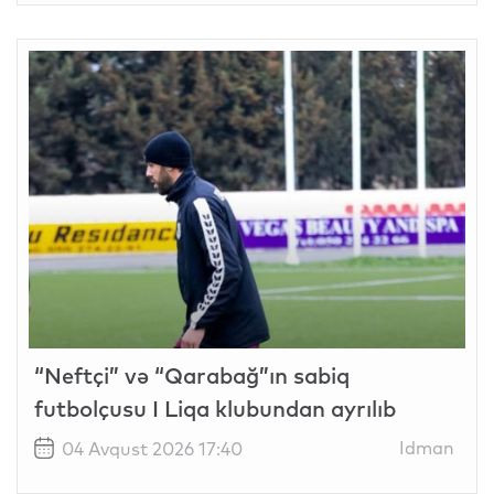
“Neftçi” və “Qarabağ”ın sabiq
futbolçusu I Liqa klubundan ayrılıb
Idman
04 Avqust 2026 17:40