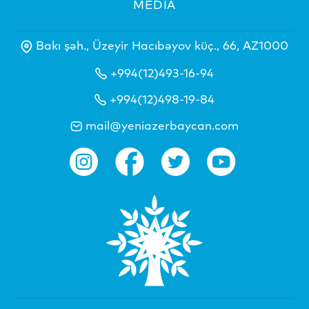
MEDİA
Bakı şəh., Üzeyir Hacıbəyov küç., 66, AZ1000
+994(12)493-16-94
+994(12)498-19-84
mail@yeniazerbaycan.com