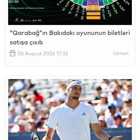
“Qarabağ”ın Bakıdakı oyununun biletləri
satışa çıxıb
Idman
06 Avqust 2026 17:32