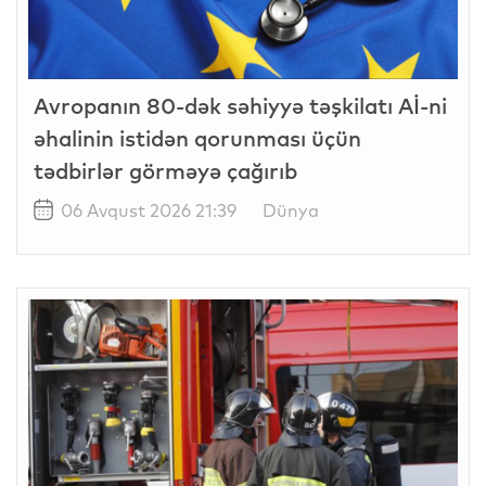
Avropanın 80-dək səhiyyə təşkilatı Aİ-ni
əhalinin istidən qorunması üçün
tədbirlər görməyə çağırıb
06 Avqust 2026 21:39
Dünya