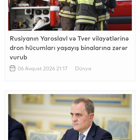
Rusiyanın Yaroslavl və Tver vilayətlərinə
dron hücumları yaşayış binalarına zərər
vurub
06 Avqust 2026 21:17
Dünya