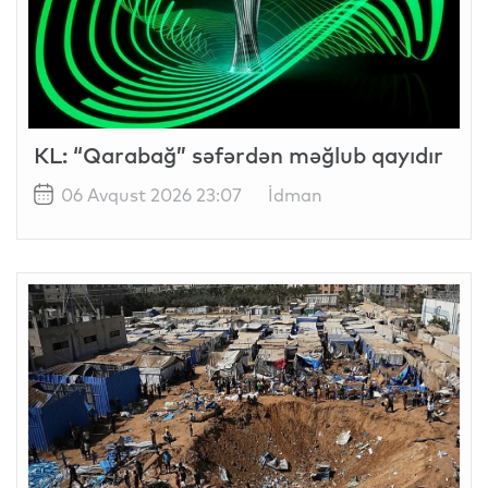
KL: “Qarabağ” səfərdən məğlub qayıdır
06 Avqust 2026 23:07
İdman