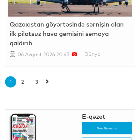
Qazaxıstan göyərtəsində sərnişin olan
ilk pilotsuz hava gəmisini səmaya
qaldırıb
06 Avqust 2026 20:45
Dünya
1
2
3
E-qəzet
Son Buraxılış