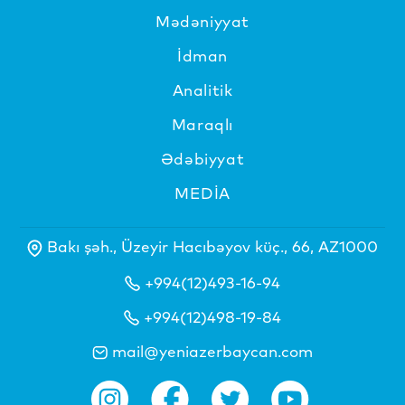
Mədəniyyat
İdman
Analitik
Maraqlı
Ədəbiyyat
MEDİA
Bakı şəh., Üzeyir Hacıbəyov küç., 66, AZ1000
+994(12)493-16-94
+994(12)498-19-84
mail@yeniazerbaycan.com