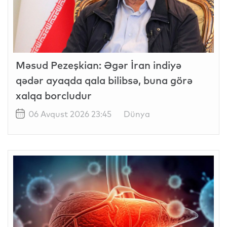
Məsud Pezeşkian: Əgər İran indiyə
qədər ayaqda qala bilibsə, buna görə
xalqa borcludur
06 Avqust 2026 23:45
Dünya