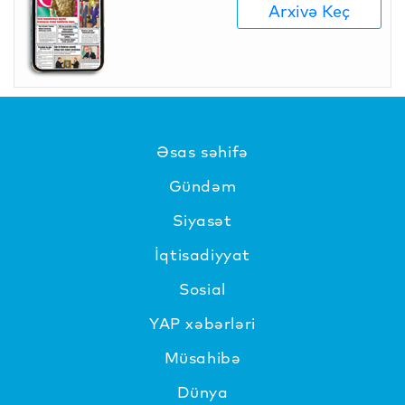
Arxivə Keç
Əsas səhifə
Gündəm
Siyasət
İqtisadiyyat
Sosial
YAP xəbərləri
Müsahibə
Dünya