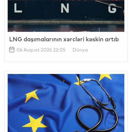
LNG daşımalarının xərcləri kəskin artıb
06 Avqust 2026 22:05
Dünya