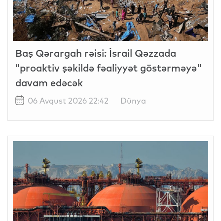
Baş Qərargah rəisi: İsrail Qəzzada
“proaktiv şəkildə fəaliyyət göstərməyə"
davam edəcək
06 Avqust 2026 22:42
Dünya