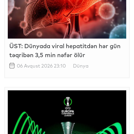
ÜST: Dünyada viral hepatitdən hər gün
təqribən 3,5 min nəfər ölür
06 Avqust 2026 23:10
Dünya