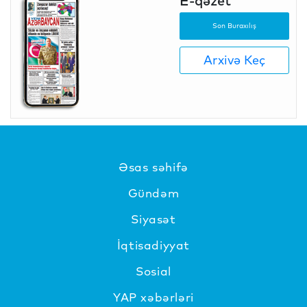
E-qəzet
Son Buraxılış
Arxivə Keç
Əsas səhifə
Gündəm
Siyasət
İqtisadiyyat
Sosial
YAP xəbərləri