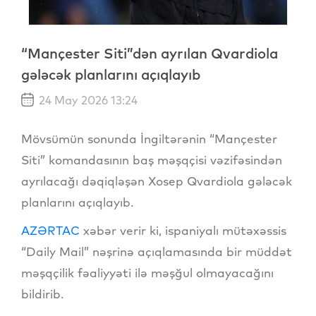
“Mançester Siti”dən ayrılan Qvardiola
gələcək planlarını açıqlayıb
24 May 2026 13:24
Mövsümün sonunda İngiltərənin “Mançester
Siti” komandasının baş məşqçisi vəzifəsindən
ayrılacağı dəqiqləşən Xosep Qvardiola gələcək
planlarını açıqlayıb.
AZƏRTAC
xəbər verir ki, ispaniyalı mütəxəssis
“Daily Mail” nəşrinə açıqlamasında bir müddət
məşqçilik fəaliyyəti ilə məşğul olmayacağını
bildirib.