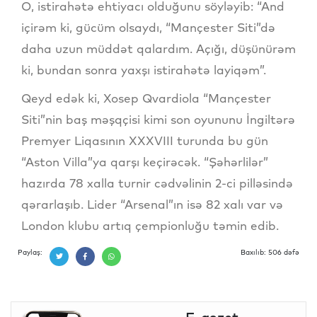
O, istirahətə ehtiyacı olduğunu söyləyib: “And
içirəm ki, gücüm olsaydı, “Mançester Siti”də
daha uzun müddət qalardım. Açığı, düşünürəm
ki, bundan sonra yaxşı istirahətə layiqəm”.
Qeyd edək ki, Xosep Qvardiola “Mançester
Siti”nin baş məşqçisi kimi son oyununu İngiltərə
Premyer Liqasının XXXVIII turunda bu gün
“Aston Villa”ya qarşı keçirəcək. “Şəhərlilər”
hazırda 78 xalla turnir cədvəlinin 2-ci pilləsində
qərarlaşıb. Lider “Arsenal”ın isə 82 xalı var və
London klubu artıq çempionluğu təmin edib.
Paylaş:
Baxılıb: 506 dəfə