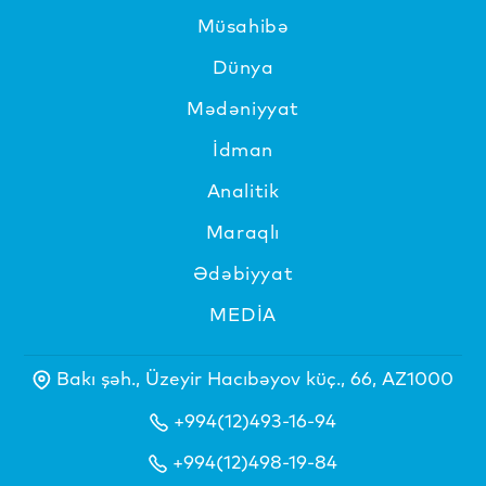
Müsahibə
Dünya
Mədəniyyat
İdman
Analitik
Maraqlı
Ədəbiyyat
MEDİA
Bakı şəh., Üzeyir Hacıbəyov küç., 66, AZ1000
+994(12)493-16-94
+994(12)498-19-84