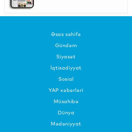
Əsas səhifə
Gündəm
Siyasət
İqtisadiyyat
Sosial
YAP xəbərləri
Müsahibə
Dünya
Mədəniyyat