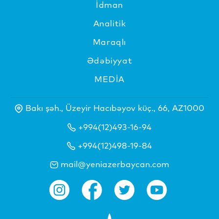
İdman
Analitik
Maraqlı
Ədəbiyyat
MEDİA
Bakı şəh., Üzeyir Hacıbəyov küç., 66, AZ1000
+994(12)493-16-94
+994(12)498-19-84
mail@yeniazerbaycan.com