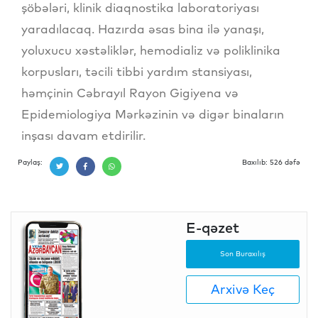
şöbələri, klinik diaqnostika laboratoriyası
yaradılacaq. Hazırda əsas bina ilə yanaşı,
yoluxucu xəstəliklər, hemodializ və poliklinika
korpusları, təcili tibbi yardım stansiyası,
həmçinin Cəbrayıl Rayon Gigiyena və
Epidemiologiya Mərkəzinin və digər binaların
inşası davam etdirilir.
Paylaş:
Baxılıb: 526 dəfə
E-qəzet
Son Buraxılış
Arxivə Keç