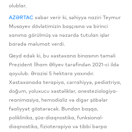
olublar.
AZƏRTAC
xəbər verir ki, səhiyyə naziri Teymur
Musayev dövlətimizin başçısına və birinci
xanıma görülmüş və nəzərdə tutulan işlər
barədə məlumat verdi.
Qeyd edək ki, bu xəstəxana binasının təməli
Prezident İlham Əliyev tərəfindən 2021-ci ildə
qoyulub. Ərazisi 5 hektara yaxındır.
Xəstəxanada terapiya, cərrahiyyə, pediatriya,
doğum, yoluxucu xəstəliklər, anesteziologiya-
reanimasiya, hemodializ və digər şöbələr
fəaliyyət göstərəcək. Bundan başqa,
poliklinika, şüa-diaqnostika, funksional-
diaqnostika, fizioterapiya və tibbi bərpa