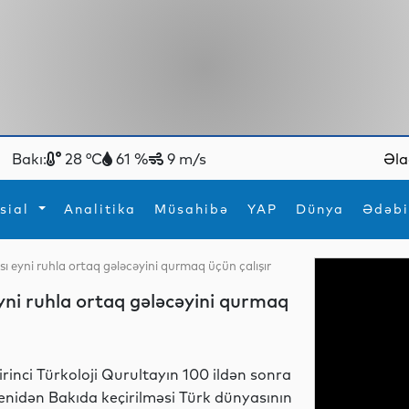
Bakı:
28 °C
61 %
9 m/s
Əla
sial
Analitika
Müsahibə
YAP
Dünya
Ədəbi
sı eyni ruhla ortaq gələcəyini qurmaq üçün çalışır
ya
İdman
Maraqlı
yni ruhla ortaq gələcəyini qurmaq
İdman
Yeni texnologiyalar
irinci Türkoloji Qurultayın 100 ildən sonra
enidən Bakıda keçirilməsi Türk dünyasının