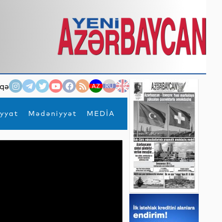
qə
AZ
RU
EN
yyat
Mədəniyyət
MEDİA
×