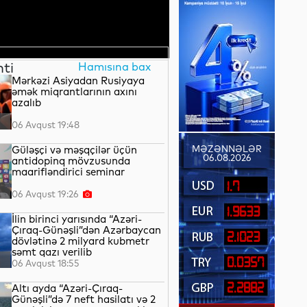
nti
Hamısına bax
Mərkəzi Asiyadan Rusiyaya
əmək miqrantlarının axını
azalıb
06 Avqust 19:48
Güləşçi və məşqçilər üçün
MƏZƏNNƏLƏR
06.08.2026
antidopinq mövzusunda
maarifləndirici seminar
1.7
06 Avqust 19:26
1.9633
İlin birinci yarısında “Azəri-
Çıraq-Günəşli”dən Azərbaycan
2.1023
dövlətinə 2 milyard kubmetr
səmt qazı verilib
0.0357
06 Avqust 18:55
2.2882
Altı ayda “Azəri-Çıraq-
Günəşli”də 7 neft hasilatı və 2