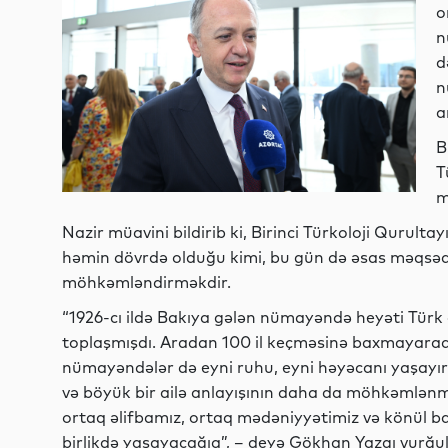
o
n
d
n
a
B
T
m
Nazir müavini bildirib ki, Birinci Türkoloji Qurultay
həmin dövrdə olduğu kimi, bu gün də əsas məqsəd 
möhkəmləndirməkdir.
“1926-cı ildə Bakıya gələn nümayəndə heyəti Türk 
toplaşmışdı. Aradan 100 il keçməsinə baxmayaraq
nümayəndələr də eyni ruhu, eyni həyəcanı yaşayırla
və böyük bir ailə anlayışının daha da möhkəmlənməs
ortaq əlifbamız, ortaq mədəniyyətimiz və könül ba
birlikdə yaşayacağıq”, – deyə Gökhan Yazgı vurğul