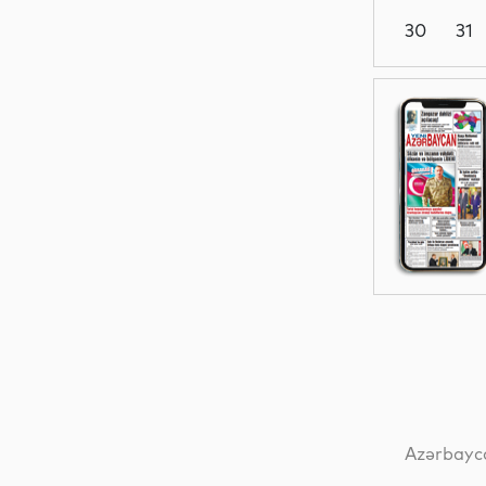
30
31
Dünya
İqtisadiyyat
Elm
Sosial
Azərbayca