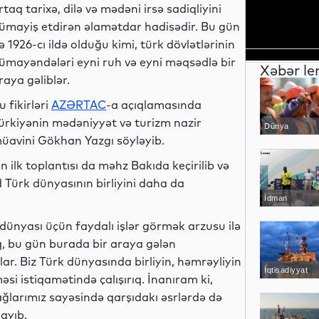
rtaq tarixə, dilə və mədəni irsə sadiqliyini
ümayiş etdirən əlamətdar hadisədir. Bu gün
ə 1926-cı ildə olduğu kimi, türk dövlətlərinin
ümayəndələri eyni ruh və eyni məqsədlə bir
Xəbər le
raya gəliblər.
u fikirləri
AZƏRTAC
-a açıqlamasında
ürkiyənin mədəniyyət və turizm nazir
Dünya
üavini Gökhan Yazgı söyləyib.
ın ilk toplantısı da məhz Bakıda keçirilib və
Türk dünyasının birliyini daha da
İdman
dünyası üçün faydalı işlər görmək arzusu ilə
, bu gün burada bir araya gələn
r. Biz Türk dünyasında birliyin, həmrəyliyin
İqtisadiyyat
i istiqamətində çalışırıq. İnanıram ki,
ğlarımız sayəsində qarşıdakı əsrlərdə də
ayıb.