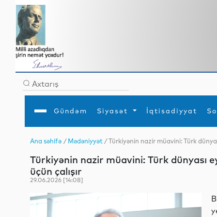
Gündəm
Siyasət
İqtisadiyyat
So
Ana səhifə
/
Mədəniyyət
/ Türkiyənin nazir müavini: Türk dünya
Ana səhifə
Ədəbiyyat
Siyasət
Sosial
Dün
Türkiyənin nazir müavini: Türk dünyası e
Gündəm
MEDİA
Xarici siyasət
Turizm
İqtisadiyyat
Daxili siyasət
Elm
üçün çalışır
YAP
Din
29.06.2026 [14:08]
Analitika
Hadisə
Mədəniyyət
Diaspor
B
Müsahibə
y