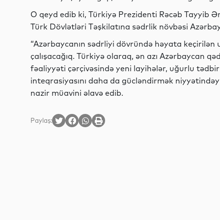
O qeyd edib ki, Türkiyə Prezidenti Rəcəb Tayyib Ə
Türk Dövlətləri Təşkilatına sədrlik növbəsi Azərb
“Azərbaycanın sədrliyi dövründə həyata keçirilən
çalışacağıq. Türkiyə olaraq, ən azı Azərbaycan qəd
fəaliyyəti çərçivəsində yeni layihələr, uğurlu təd
inteqrasiyasını daha da gücləndirmək niyyətindəy
nazir müavini əlavə edib.
Paylaş: