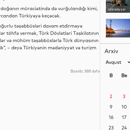
rdoğanın müraciətində də vurğulandığı kimi,
İqtisadiyyat
aycandan Türkiyəyə keçəcək.
 uğurlu təşəbbüsləri davam etdirməyə
ər töhfə vermək, Türk Dövlətləri Təşkilatının
İqtisadiyyat
birlər və mühüm təşəbbüslərlə Türk dünyasının
ik”, – deyə Türkiyənin mədəniyyət və turizm
Arxiv
Siyasət
Baxılıb: 388 dəfə
B
Be
2
3
İdman
9
10
16
17
Elm
23
24