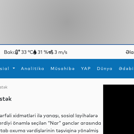
Bakı:
33 °C
31 %
3 m/s
Əla
sial
Analitika
Müsahibə
YAP
Dünya
Ədəbi
stək
ya
İdman
Maraqlı
stək
İdman
Yeni texnologiyalar
ərfəli xidmətləri ilə yanaşı, sosial layihələrə
erdiyi önəmlə seçilən “Nar” gənclər arasında
itab oxuma vərdişlərinin təşviqinə yönəlmiş