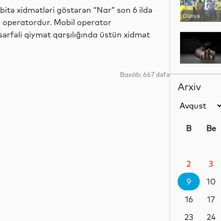
bitə xidmətləri göstərən “Nar” son 6 ildə
Dünya
il operatordur. Mobil operator
ərfəli qiymət qarşılığında üstün xidmət
Hadisə
Baxılıb: 667 dəfə
Arxiv
Dünya
B
Be
2
3
Hadisə
9
10
16
17
İdman
23
24