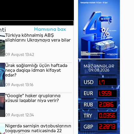
nti
Hamısına bax
Türkiyə köhnəlmiş ABŞ
silahlarını Ukraynaya verə bilər
09 Avqust 13:42
Ürək sağlamlığı üçün həftədə
MƏZƏNNƏLƏR
neçə dəqiqə idman kifayət
09.08.2026
edər?
1.7
09 Avqust 13:16
1.9591
“Google” haker qruplarına
xüsusi ləqəblər niyə verir?
2.0816
09 Avqust 12:34
0.0356
Nigerdə sərnişin avtobuslarının
2.2873
toqquşması nəticəsində 22