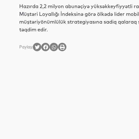
Hazırda 2,2 milyon abunəçiyə yüksəkkeyfiyyətli ra
Müştəri Loyallığı İndeksinə görə ölkədə lider mob
müştəriyönümlülük strategiyasına sadiq qalaraq s
təqdim edir.
Paylaş: