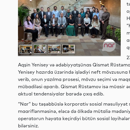
t
o
H
“
m
a
q
2
Aqşin Yenisey və ədəbiyyatşünas Qismət Rüstəmov 
Yenisey hazırda üzərində işlədiyi neft mövzusuna
verib, onun yazılma prosesi, mövzu seçimi və məqs
mübadiləsi aparıb. Qismət Rüstəmov isə müasir əd
aktual tendensiyalar barədə çıxış edib.
“Nar” bu təşəbbüslə korporativ sosial məsuliyyət s
maariflənməsinə, eləcə də ölkədə mütaliə mədəniyy
operatorun həyata keçirdiyi bütün sosial layihəl
bilərsiniz.