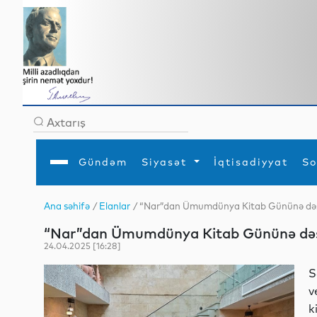
Gündəm
Siyasət
İqtisadiyyat
So
Ana səhifə
/
Elanlar
/ “Nar”dan Ümumdünya Kitab Gününə də
Ana səhifə
Ədəbiyyat
Siyasət
Sosial
Dün
“Nar”dan Ümumdünya Kitab Gününə də
Gündəm
MEDİA
Xarici siyasət
Turizm
İqtisadiyyat
Daxili siyasət
Elm
24.04.2025 [16:28]
YAP
Din
Analitika
Hadisə
S
Mədəniyyət
Diaspor
v
Müsahibə
k