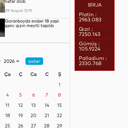
nəfər ölüb
BİRJA
09 Avqust 12:19
Platin :
2963.083
Goranboyda evdən 18 yaşlı
gənc qızın meyiti tapılıb
Qızıl :
7250.143
09 Avqust 11:52
Gümüş :
105.9224
Siciliya sahillərində Roma
imperiyasına aid batmış gəmi
Palladium :
tapılıb
2330.768
09 Avqust 11:30
Ça
Ç
Ca
C
Ş
Bakıda qəza nəticəsində iki
nəfər xəsarət alıb
1
4
5
6
7
8
09 Avqust 10:45
11
12
13
14
15
FIFA İnfantino ilə bağlı
iddialara cavab verib
18
19
20
21
22
25
26
27
28
29
09 Avqust 10:17