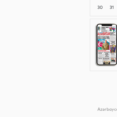
30
31
Hadisə
Dünya
Dünya
Siyasət
Azərbayca