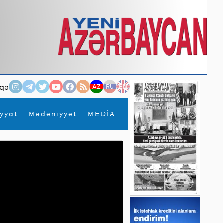
qə
AZ
RU
EN
yyat
Mədəniyyət
MEDİA
×