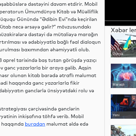
əşəbbüslərə dəstəyini davam etdirir. Mobil
peratorun Ümumdünya Kitab və Müəlliflik
üququ Günündə “Ədibin Evi”ndə keçirilən
Kitab necə ərsəyə gəlir?” mövzusundakı
Xəbər le
üzakirələrə dəstəyi də mütaliəyə marağın
rtırılması və ədəbiyyatla bağlı fəal dialoqun
urulması baxımından əhəmiyyətli olub.
Dünya
3 aprel tarixində baş tutan görüşdə yazıçı
gənc yazarlarla bir araya gəlib. Aqşin
 həsr olunan kitab barədə ətraflı məlumat
ədi haqqında gənc yazarlarla fikir
Maraqlı
əbiyyatın gənclərlə ünsiyyətdəki rolu və
trategiyası çərçivəsində gənclərin
ətinin inkişafına töhfə verib. Mobil
Yeni
texnologiyalar
ər haqqında
buradan
məlumat əldə edə