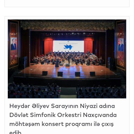
Heydər Əliyev Sarayının Niyazi adına
Dövlət Simfonik Orkestri Naxçıvanda
möhtəşəm konsert proqramı ilə çıxış
edib