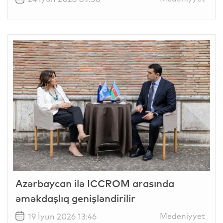
Azərbaycan ilə ICCROM arasında
əməkdaşlıq genişləndirilir
Medeniyyet
19 İyun 2026 13:46