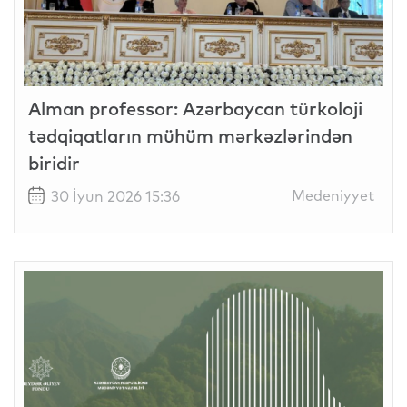
Alman professor: Azərbaycan türkoloji
tədqiqatların mühüm mərkəzlərindən
biridir
Medeniyyet
30 İyun 2026 15:36