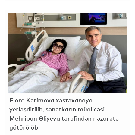
Flora Kərimova xəstəxanaya
yerləşdirilib, sənətkarın müalicəsi
Mehriban Əliyeva tərəfindən nəzarətə
götürülüb