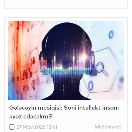
Gələcəyin musiqisi: Süni intellekt insanı
əvəz edəcəkmi?
Medeniyyet
27 May 2026 13:41