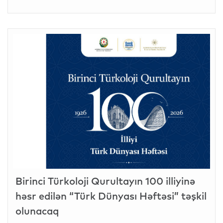
Birinci Türkoloji Qurultayın 100 illiyinə
həsr edilən “Türk Dünyası Həftəsi” təşkil
olunacaq