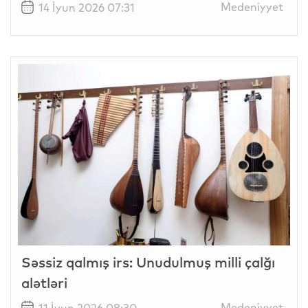
Medeniyyet
14 İyun 2026 07:31
Səssiz qalmış irs: Unudulmuş milli çalğı
alətləri
Medeniyyet
11 İyun 2026 08:30