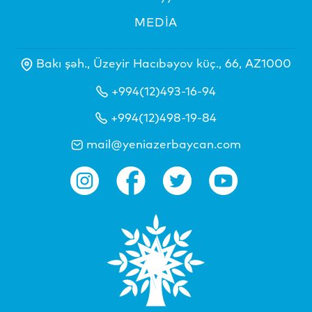
MEDİA
Bakı şəh., Üzeyir Hacıbəyov küç., 66, AZ1000
+994(12)493-16-94
+994(12)498-19-84
mail@yeniazerbaycan.com