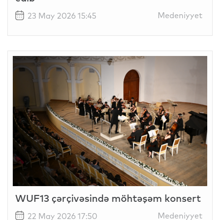
Medeniyyet
23 May 2026 15:45
WUF13 çərçivəsində möhtəşəm konsert
Medeniyyet
22 May 2026 17:50