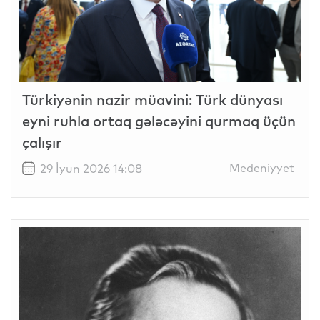
Türkiyənin nazir müavini: Türk dünyası
eyni ruhla ortaq gələcəyini qurmaq üçün
çalışır
Medeniyyet
29 İyun 2026 14:08