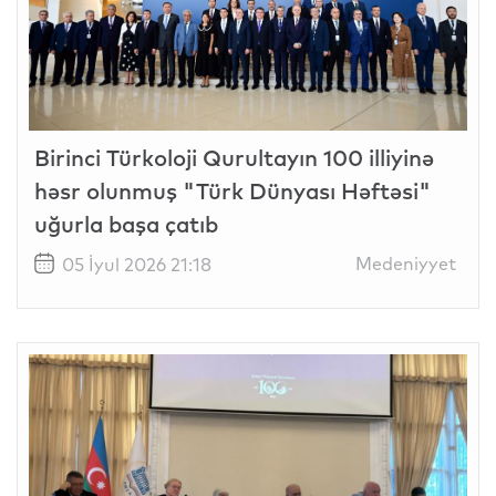
Birinci Türkoloji Qurultayın 100 illiyinə
həsr olunmuş "Türk Dünyası Həftəsi"
uğurla başa çatıb
Medeniyyet
05 İyul 2026 21:18