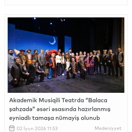
Akademik Musiqili Teatrda “Balaca
şahzadə” əsəri əsasında hazırlanmış
eyniadlı tamaşa nümayiş olunub
Medeniyyet
02 İyun 2026 11:53