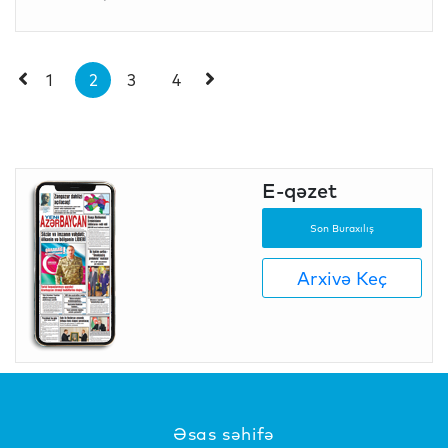
1
2
3
4
E-qəzet
Son Buraxılış
Arxivə Keç
Əsas səhifə