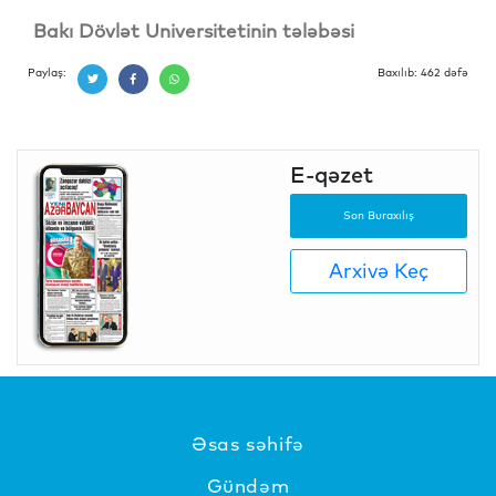
Bakı Dövlət Universitetinin tələbəsi
Paylaş:
Baxılıb: 462 dəfə
E-qəzet
Son Buraxılış
Arxivə Keç
Əsas səhifə
Gündəm