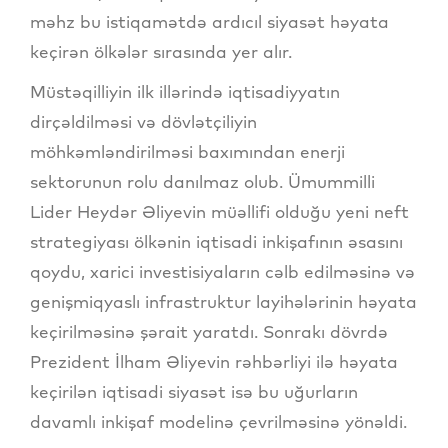
məhz bu istiqamətdə ardıcıl siyasət həyata
keçirən ölkələr sırasında yer alır.
Müstəqilliyin ilk illərində iqtisadiyyatın
dirçəldilməsi və dövlətçiliyin
möhkəmləndirilməsi baxımından enerji
sektorunun rolu danılmaz olub. Ümummilli
Lider Heydər Əliyevin müəllifi olduğu yeni neft
strategiyası ölkənin iqtisadi inkişafının əsasını
qoydu, xarici investisiyaların cəlb edilməsinə və
genişmiqyaslı infrastruktur layihələrinin həyata
keçirilməsinə şərait yaratdı. Sonrakı dövrdə
Prezident İlham Əliyevin rəhbərliyi ilə həyata
keçirilən iqtisadi siyasət isə bu uğurların
davamlı inkişaf modelinə çevrilməsinə yönəldi.