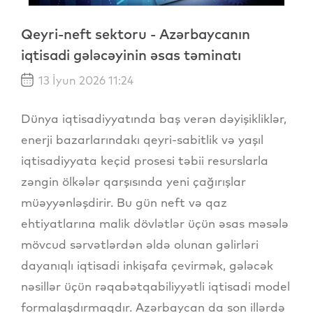
Qeyri-neft sektoru - Azərbaycanın
iqtisadi gələcəyinin əsas təminatı
13 İyun 2026 11:24
Dünya iqtisadiyyatında baş verən dəyişikliklər,
enerji bazarlarındakı qeyri-sabitlik və yaşıl
iqtisadiyyata keçid prosesi təbii resurslarla
zəngin ölkələr qarşısında yeni çağırışlar
müəyyənləşdirir. Bu gün neft və qaz
ehtiyatlarına malik dövlətlər üçün əsas məsələ
mövcud sərvətlərdən əldə olunan gəlirləri
dayanıqlı iqtisadi inkişafa çevirmək, gələcək
nəsillər üçün rəqabətqabiliyyətli iqtisadi model
formalaşdırmaqdır. Azərbaycan da son illərdə