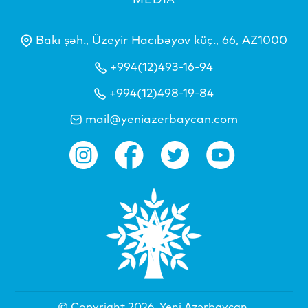
Bakı şəh., Üzeyir Hacıbəyov küç., 66, AZ1000
+994(12)493-16-94
+994(12)498-19-84
mail@yeniazerbaycan.com
© Copyright 2026.
Yeni Azərbaycan
.