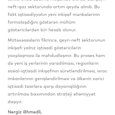
neft-qaz sektorunda artım qeydə alınıb. Bu
fakt iqtisadiyyatın yeni inkişaf mənbələrinin
formalaşdığını göstərən mühüm
göstəricilərdən biri hesab olunur.
Mütəxəssislərin fikrincə, qeyri-neft sektorunun
inkişafı yalnız iqtisadi göstəricilərin
yaxşılaşması ilə məhdudlaşmır. Bu proses həm
də yeni iş yerlərinin yaradılması, regionların
sosial-iqtisadi inkişafının sürətləndirilməsi, ixrac
imkanlarının genişləndirilməsi və ölkənin xarici
iqtisadi təsirlərə qarşı dayanıqlılığının
artırılması baxımından strateji əhəmiyyət
daşıyır.
Nərgiz Əhmədli,