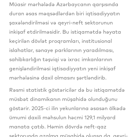
Müasir mərhələdə Azərbaycanın qarşısında
duran əsas məqsədlərdən biri iqtisadiyyatın
şaxələndirilməsi və qeyri-neft sektorunun
inkişaf etdirilməsidir. Bu istiqamətdə həyata
keçirilən dövlət proqramları, institusional
islahatlar, sənaye parklarının yaradılması,
sahibkarlığın təşviqi və ixrac imkanlarının
genişləndirilməsi iqtisadiyyatın yeni inkişaf
mərhələsinə daxil olmasını şərtləndirib.
Rəsmi statistik göstəricilər də bu istiqamətdə
müsbət dinamikanın müşahidə olunduğunu
göstərir. 2025-ci ilin yekunlarına əsasən ölkədə
ümumi daxili məhsulun həcmi 129,1 milyard
manata çatıb. Həmin dövrdə neft-qaz
sektorunda azalma müşahidə olunsa da, qeyri-