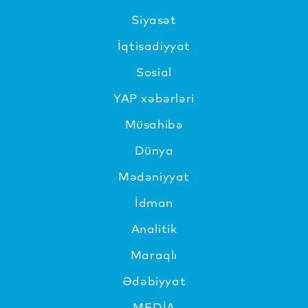
Siyasət
İqtisadiyyat
Sosial
YAP xəbərləri
Müsahibə
Dünya
Mədəniyyat
İdman
Analitik
Maraqlı
Ədəbiyyat
MEDİA