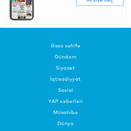
Əsas səhifə
Gündəm
Siyasət
İqtisadiyyat
Sosial
YAP xəbərləri
Müsahibə
Dünya