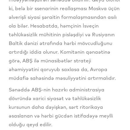
ki, belə bir ssenarinin reallaşması Moskva üçün
əlverişli siyasi şəraitin formalaşmasından asılı
ola bilər. Hesabatda, həmçinin İsveçin
təhlükəsizlik mühitinin pisləşdiyi və Rusiyanın
Baltik dənizi ətrafında hərbi mövcudluğunu
artırdığı iddia olunur. Komitənin qənaətinə
görə, ABŞ ilə münasibətlər strateji
əhəmiyyətini qoruyub saxlasa da, Avropa
müdafiə sahəsində məsuliyyətini artırmalıdır.
Sənəddə ABŞ-nin hazırkı administrasiya
dövründə xarici siyasət və təhlükəsizlik
kursunun daha dəyişkən, sərt ritorikaya
əsaslanan və hərbi gücdən istifadəyə meylli
olduğu qeyd edilir.