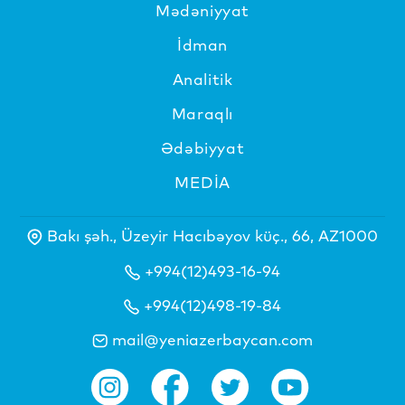
Mədəniyyat
İdman
Analitik
Maraqlı
Ədəbiyyat
MEDİA
Bakı şəh., Üzeyir Hacıbəyov küç., 66, AZ1000
+994(12)493-16-94
+994(12)498-19-84
mail@yeniazerbaycan.com