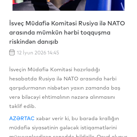
İsveç Müdafiə Komitəsi Rusiya ilə NATO
arasında mümkün hərbi toqquşma
riskindən danışıb
12 İyun 2026 14:45
İsveçin Müdafiə Komitəsi hazırladığı
hesabatda Rusiya ilə NATO arasında hərbi
qarşıdurmanın nisbətən yaxın zamanda baş
verə biləcəyi ehtimalının nəzərə alınmasını
təklif edib.
AZƏRTAC
xəbər verir ki, bu barədə krallığın
müdafiə siyasətinin gələcək istiqamətlərini
müəyyənləşdirən sənəddə bildirilir. Qeyd olunur