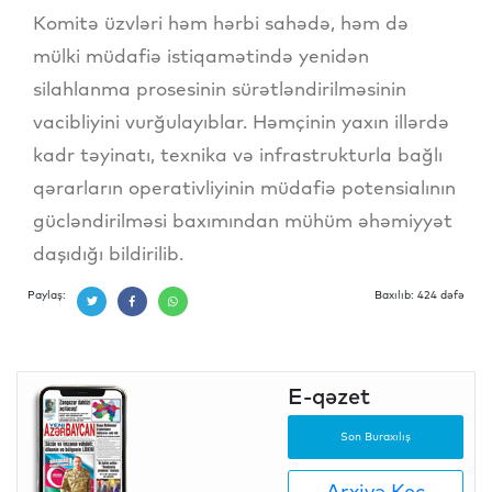
Komitə üzvləri həm hərbi sahədə, həm də
mülki müdafiə istiqamətində yenidən
silahlanma prosesinin sürətləndirilməsinin
vacibliyini vurğulayıblar. Həmçinin yaxın illərdə
kadr təyinatı, texnika və infrastrukturla bağlı
qərarların operativliyinin müdafiə potensialının
gücləndirilməsi baxımından mühüm əhəmiyyət
daşıdığı bildirilib.
Paylaş:
Baxılıb: 424 dəfə
E-qəzet
Son Buraxılış
Arxivə Keç