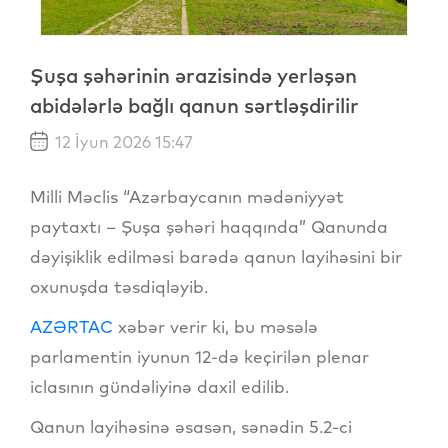
Şuşa şəhərinin ərazisində yerləşən
abidələrlə bağlı qanun sərtləşdirilir
12 İyun 2026 15:47
Milli Məclis “Azərbaycanın mədəniyyət
paytaxtı – Şuşa şəhəri haqqında” Qanunda
dəyişiklik edilməsi barədə qanun layihəsini bir
oxunuşda təsdiqləyib.
AZƏRTAC
xəbər verir ki, bu məsələ
parlamentin iyunun 12-də keçirilən plenar
iclasının gündəliyinə daxil edilib.
Qanun layihəsinə əsasən, sənədin 5.2-ci