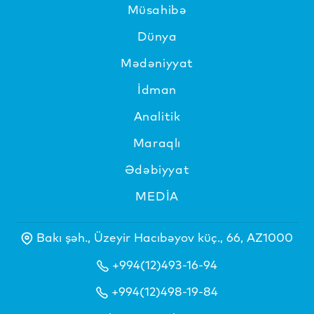
Müsahibə
Dünya
Mədəniyyat
İdman
Analitik
Maraqlı
Ədəbiyyat
MEDİA
Bakı şəh., Üzeyir Hacıbəyov küç., 66, AZ1000
+994(12)493-16-94
+994(12)498-19-84