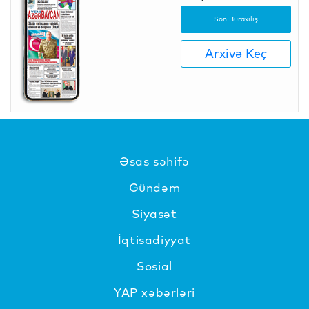
Son Buraxılış
Arxivə Keç
Əsas səhifə
Gündəm
Siyasət
İqtisadiyyat
Sosial
YAP xəbərləri