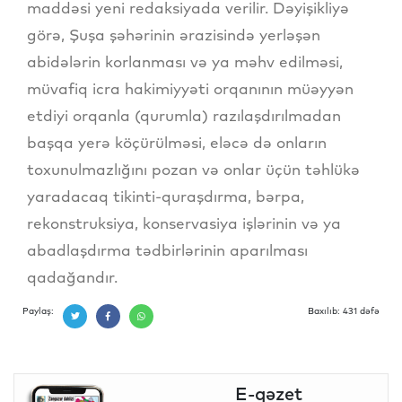
maddəsi yeni redaksiyada verilir. Dəyişikliyə
görə, Şuşa şəhərinin ərazisində yerləşən
abidələrin korlanması və ya məhv edilməsi,
müvafiq icra hakimiyyəti orqanının müəyyən
etdiyi orqanla (qurumla) razılaşdırılmadan
başqa yerə köçürülməsi, eləcə də onların
toxunulmazlığını pozan və onlar üçün təhlükə
yaradacaq tikinti-quraşdırma, bərpa,
rekonstruksiya, konservasiya işlərinin və ya
abadlaşdırma tədbirlərinin aparılması
qadağandır.
Paylaş:
Baxılıb: 431 dəfə
E-qəzet