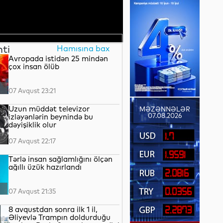
nti
Hamısına bax
Avropada istidən 25 mindən
çox insan ölüb
07 Avqust 23:21
Uzun müddət televizor
MƏZƏNNƏLƏR
07.08.2026
izləyənlərin beynində bu
dəyişiklik olur
1.7
07 Avqust 22:17
1.9591
Tərlə insan sağlamlığını ölçən
ağıllı üzük hazırlandı
2.0816
0.0356
07 Avqust 21:35
8 avqustdan sonra ilk 1 il,
2.2873
Əliyevlə Trampın doldurduğu