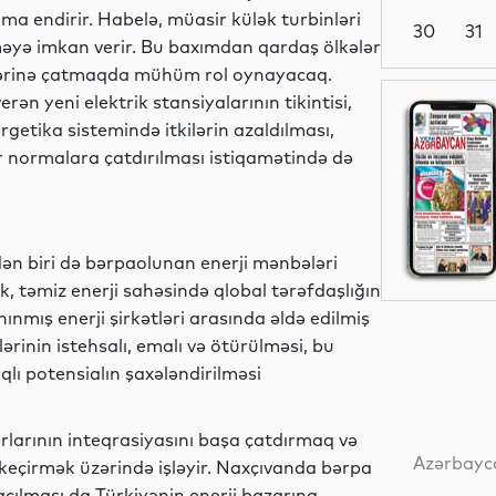
muma endirir. Habelə, müasir külək turbinləri
30
31
məyə imkan verir. Bu baxımdan qardaş ölkələr
lərinə çatmaqda mühüm rol oynayacaq.
ən yeni elektrik stansiyalarının tikintisi,
Dünya
getika sistemində itkilərin azaldılması,
ir normalara çatdırılması istiqamətində də
Dünya
ən biri də bərpaolunan enerji mənbələri
k, təmiz enerji sahəsində qlobal tərəfdaşlığın
ınmış enerji şirkətləri arasında əldə edilmiş
Dünya
rinin istehsalı, emalı və ötürülməsi, bu
lı potensialın şaxələndirilməsi
Dünya
rlarının inteqrasiyasını başa çatdırmaq və
Azərbayca
a keçirmək üzərində işləyir. Naxçıvanda bərpa
açılması da Türkiyənin enerji bazarına