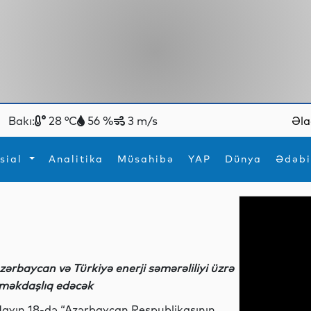
Bakı:
28 °C
56 %
3 m/s
Əla
sial
Analitika
Müsahibə
YAP
Dünya
Ədəbi
ya
İdman
Maraqlı
İdman
Yeni texnologiyalar
zərbaycan və Türkiyə enerji səmərəliliyi üzrə
məkdaşlıq edəcək
ayın 18-də “Azərbaycan Respublikasının