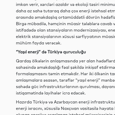
imkan verir, xərcləri azaldır və ekoloji təsiri mini
daha az sahə tutaraq daha çox enerji istehsal et
arasında əməkdaşlıq ortamüddətli dövrün hədəf
Birgə mübadilə, həmçinin müasir tələblərə cavab ver
istifadədə olan stansiyaların modernizasiyası, ener
elektrik stansiyalarının xüsusi sərfiyyatının müas
mühüm fayda verəcək.
“Yaşıl enerji” də Türkiyə quruculuğu
Qardaş ölkələrin anlaşmasında yer alan hədəflərd
sahəsində əməkdaşlığı fəal şəkildə inkişaf etdirmə
formalaşmasını təmin etməkdir. Hər iki ölkənin tan
amlaşmalara əsasən, tərəflər “yaşıl enerji” mənbələ
sahədə güc infrastrukturlarının qurulması, dayanıq
istiqamətində layihələr icra edəcək.
Hazırda Türkiyə və Azərbaycan enerji infrastruktu
enerji ixracını, xüsusilə Naxçıvan vasitəsilə həyat
olunan enerjiyə əsaslanan istehsal müəssisəsinin 