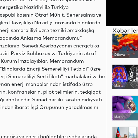
nergetika Nazirliyi ilə Türkiyə
espublikasının Ətraf Mühit, Şəhərsalma və
qlim Dəyişikliyi Nazirliyi arasında binalarda
Xəbər le
nerji səmərəliliyi üzrə texniki əməkdaşlıq
aqqında Anlaşma Memorandumu”
mzalanıb. Sənədi Azərbaycanın energetika
aziri Pərviz Şahbazov və Türkiyənin ətraf
Dünya
rat Kurum imzalayıblar. Memorandum
 “Binalarda Enerji Səmərəliliyi Tətbiqi” üzrə
ji Səmərəliliyi Sertifikatı” mərhələləri və bu
unan enerji mənbələrindən istifadə üzrə
Maraqlı
ın, konfransların, pilot təlimlərin, tədqiqat
ı əhatə edir. Sənəd hər iki tərəfin aidiyyəti
rindən ibarət İşçi Qrupunun yaradılmasını
Maraqlı
nerjisi və enerji bağlantıları sahələrində