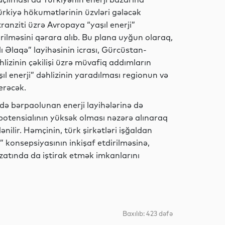
kiyə hökumətlərinin üzvləri gələcək
anziti üzrə Avropaya “yaşıl enerji”
Dünya
irilməsini qərara alıb. Bu plana uyğun olaraq,
 Əlaqə” layihəsinin icrası, Gürcüstan-
izinin çəkilişi üzrə müvafiq addımların
şıl enerji” dəhlizinin yaradılması regionun və
Dünya
erəcək.
rdə bərpaolunan enerji layihələrinə də
potensialının yüksək olması nəzərə alınaraq
Dünya
ənilir. Həmçinin, türk şirkətləri işğaldan
d” konsepsiyasının inkişaf etdirilməsinə,
izatında da iştirak etmək imkanlarını
Dünya
Baxılıb: 423 dəfə