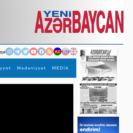
qə
AZ
RU
EN
yyat
Mədəniyyət
MEDİA
×