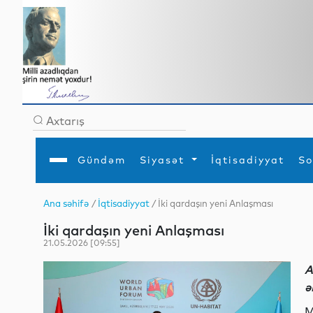
Gündəm
Siyasət
İqtisadiyyat
So
Ana səhifə
/
İqtisadiyyat
/ İki qardaşın yeni Anlaşması
Ana səhifə
Ədəbiyyat
Siyasət
Sosial
Dün
İki qardaşın yeni Anlaşması
Gündəm
MEDİA
Xarici siyasət
Turizm
İqtisadiyyat
Daxili siyasət
Elm
21.05.2026 [09:55]
YAP
Din
Analitika
Hadisə
A
Mədəniyyət
Diaspor
ə
Müsahibə
M