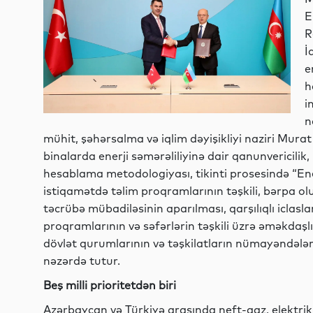
E
R
İ
e
h
i
n
mühit, şəhərsalma və iqlim dəyişikliyi naziri Mu
binalarda enerji səmərəliliyinə dair qanunvericilik,
hesablama metodologiyası, tikinti prosesində “Ener
istiqamətdə təlim proqramlarının təşkili, bərpa ol
təcrübə mübadiləsinin aparılması, qarşılıqlı iclaslar
proqramlarının və səfərlərin təşkili üzrə əməkdaşlığ
dövlət qurumlarının və təşkilatların nümayəndələ
nəzərdə tutur.
Beş milli prioritetdən biri
Azərbaycan və Türkiyə arasında neft-qaz, elektrik e