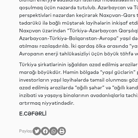
qoşulmaq üçün nəzərdə tutulub. Azərbaycan və Tür
perspektivləri nəzərdən keçirərək Naxçıvan-Qars tr
tədarükü ilə bağlı müştərək layihələrin inkişaf etd
Naxçıvan üzərindən “Türkiyə-Azərbaycan Qarşılıqlı
Azərbaycan-Türkiyə-Bolqarıstan-Avropa” yaşıl dəhl
atılması razılaşdırılıb. İki qardaş ölkə arasında “ya
Avropanın enerji təhlükəsizliyi üçün böyük töhfə v
Türkiyə şirkətlərinin işğaldan azad edilmiş ərazilə
marağı böyükdür. Həmin bölgədə “yaşıl güclərin” 
investorların yaşıl layihələrdə təmsil olunması gözl
azad edilmiş ərazilərdə “ağıllı şəhər” və “ağıllı kən
inzibati və yaşayış binalarının avadanlıqlarla təch
artırmaq niyyətindədir.
E.CƏFƏRLİ
Paylaş: