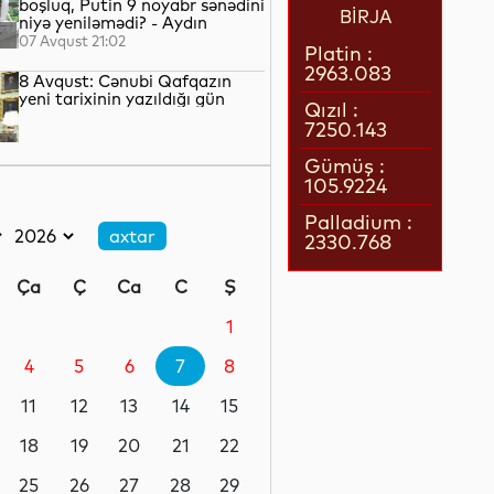
boşluq, Putin 9 noyabr sənədini
BİRJA
niyə yeniləmədi? - Aydın
QULİYEV yazır...
07 Avqust 21:02
Platin :
2963.083
8 Avqust: Cənubi Qafqazın
yeni tarixinin yazıldığı gün
Qızıl :
7250.143
07 Avqust 21:00
Gümüş :
105.9224
Azərbaycan–ABŞ tərəfdaşlığı:
Yeni geosiyasi dövrün əsas
Palladium :
konturları
2330.768
07 Avqust 20:57
Ça
Ç
Ca
C
Ş
1 il öncə İlham Əliyevin Ağ
Evdə dediklərindən sonra
1
Paşinyan niyə üzr istəmişdi?
4
5
6
7
8
07 Avqust 20:41
11
12
13
14
15
ÜST legioner xəstəliyinin
yayılmasının səbəbini açıqlayıb
18
19
20
21
22
25
26
27
28
29
07 Avqust 20:17