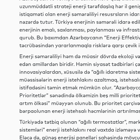
uzunmüddətli strateji enerji tərəfdaşlıq hər il ge
istiqaməti olan enerji səmərəliliyi resusrsların i
nəzərdə tutur. Türkiyə enerjinin səmərəli idarə ed
enerjinin emalı, saxlanması, paylanması və infras
qurub. Bu baxımdan Azərbaycanın “Enerji Effekti
təcrübəsindən yararlanmaqla risklərə qarşı çevik 
Enerji səmərəliliyi həm də müasir dövrdə ekoloji
edən amillərdən biridir. Həmin siyasət tədbirləri 
innovasiyalardan, xüsusilə də “ağıllı idaretmə sist
müəssisələrin enerji istehlakını azaltmaq, istehsal
istifadəsini təmin etmək mümkün olur. “Azərbaycan 
Prioritetlər” sənədində ölkəmizin beş milli priorite
artım ölkəsi” müəyyən olunub. Bu prioritet çərçivəs
bərpaolunan enerji istehsalı həcmlərinin artırılma
Türkiyədə tətbiq olunan “ağıllı termostatlar”, mərk
sistemləri” enerji istehlakını real vaxtda izləməyə
Eləcə də, günəş enerjisi panelləri sahəsində mövcu