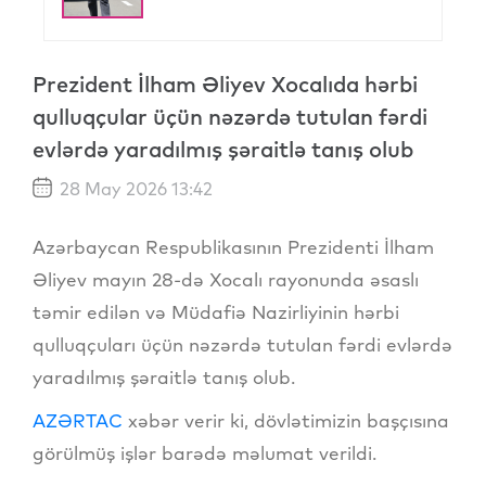
Prezident İlham Əliyev Xocalıda hərbi
qulluqçular üçün nəzərdə tutulan fərdi
evlərdə yaradılmış şəraitlə tanış olub
28 May 2026 13:42
Azərbaycan Respublikasının Prezidenti İlham
Əliyev mayın 28-də Xocalı rayonunda əsaslı
təmir edilən və Müdafiə Nazirliyinin hərbi
qulluqçuları üçün nəzərdə tutulan fərdi evlərdə
yaradılmış şəraitlə tanış olub.
AZƏRTAC
xəbər verir ki, dövlətimizin başçısına
görülmüş işlər barədə məlumat verildi.