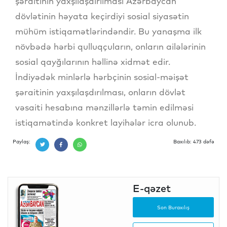
şəraitinin yaxşılaşdırılması Azərbaycan
dövlətinin həyata keçirdiyi sosial siyasətin
mühüm istiqamətlərindəndir. Bu yanaşma ilk
növbədə hərbi qulluqçuların, onların ailələrinin
sosial qayğılarının həllinə xidmət edir.
İndiyədək minlərlə hərbçinin sosial-məişət
şəraitinin yaxşılaşdırılması, onların dövlət
vəsaiti hesabına mənzillərlə təmin edilməsi
istiqamətində konkret layihələr icra olunub.
Paylaş:
Baxılıb: 473 dəfə
E-qəzet
Son Buraxılış