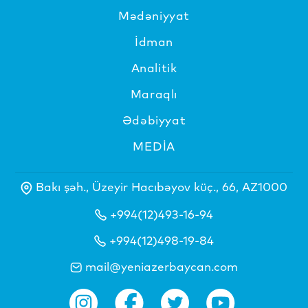
Mədəniyyat
İdman
Analitik
Maraqlı
Ədəbiyyat
MEDİA
Bakı şəh., Üzeyir Hacıbəyov küç., 66, AZ1000
+994(12)493-16-94
+994(12)498-19-84
mail@yeniazerbaycan.com