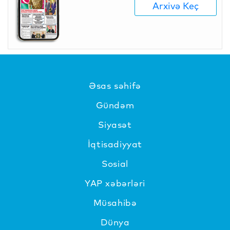
Arxivə Keç
Əsas səhifə
Gündəm
Siyasət
İqtisadiyyat
Sosial
YAP xəbərləri
Müsahibə
Dünya