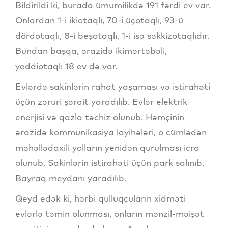
Bildirildi ki, burada ümumilikdə 191 fərdi ev var.
Onlardan 1-i ikiotaqlı, 70-i üçotaqlı, 93-ü
dördotaqlı, 8-i beşotaqlı, 1-i isə səkkizotaqlıdır.
Bundan başqa, ərazidə ikimərtəbəli,
yeddiotaqlı 18 ev də var.
Evlərdə sakinlərin rahat yaşaması və istirahəti
üçün zəruri şərait yaradılıb. Evlər elektrik
enerjisi və qazla təchiz olunub. Həmçinin
ərazidə kommunikasiya layihələri, o cümlədən
məhəllədaxili yolların yenidən qurulması icra
olunub. Sakinlərin istirahəti üçün park salınıb,
Bayraq meydanı yaradılıb.
Qeyd edək ki, hərbi qulluqçuların xidməti
evlərlə təmin olunması, onların mənzil-məişət