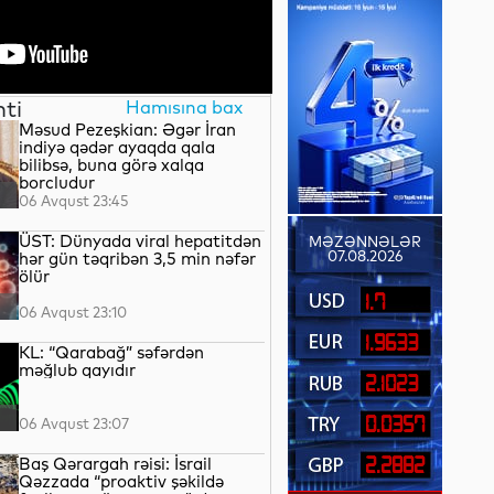
nti
Hamısına bax
Məsud Pezeşkian: Əgər İran
indiyə qədər ayaqda qala
bilibsə, buna görə xalqa
borcludur
06 Avqust 23:45
ÜST: Dünyada viral hepatitdən
MƏZƏNNƏLƏR
07.08.2026
hər gün təqribən 3,5 min nəfər
ölür
1.7
06 Avqust 23:10
1.9633
KL: “Qarabağ” səfərdən
məğlub qayıdır
2.1023
0.0357
06 Avqust 23:07
Baş Qərargah rəisi: İsrail
2.2882
Qəzzada “proaktiv şəkildə