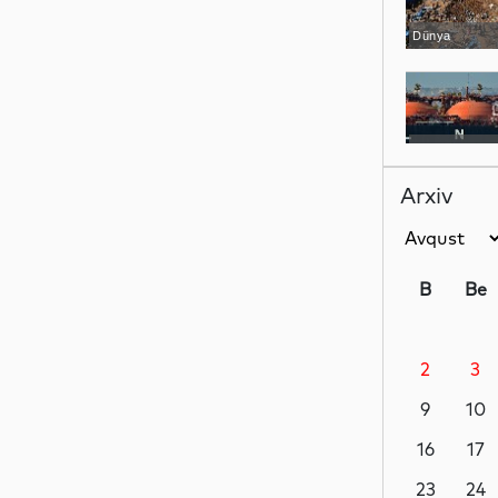
Dünya
Dünya
Arxiv
Dünya
B
Be
2
3
Dünya
9
10
16
17
Siyasət
23
24