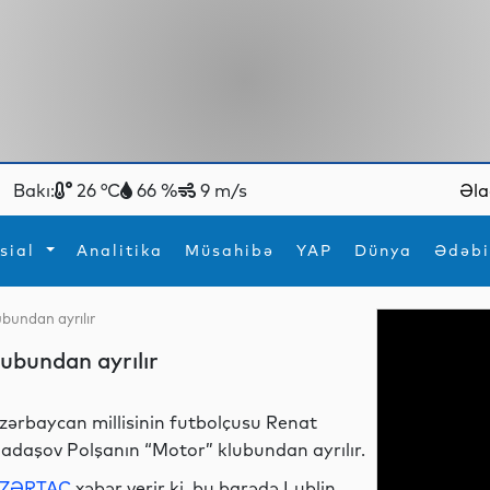
Bakı:
26 °C
66 %
9 m/s
Əla
sial
Analitika
Müsahibə
YAP
Dünya
Ədəbi
ubundan ayrılır
ya
İdman
Maraqlı
lubundan ayrılır
İdman
Yeni texnologiyalar
zərbaycan millisinin futbolçusu Renat
adaşov Polşanın “Motor” klubundan ayrılır.
ZƏRTAC
xəbər verir ki, bu barədə Lublin