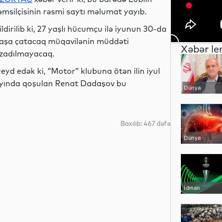
əmsilçisinin rəsmi saytı məlumat yayıb.
ildirilib ki, 27 yaşlı hücumçu ilə iyunun 30-da
aşa çatacaq müqavilənin müddəti
Xəbər le
zadılmayacaq.
eyd edək ki, “Motor” klubuna ötən ilin iyul
yında qoşulan Renat Dadaşov bu
Dünya
Baxılıb: 467 dəfə
Dünya
İdman