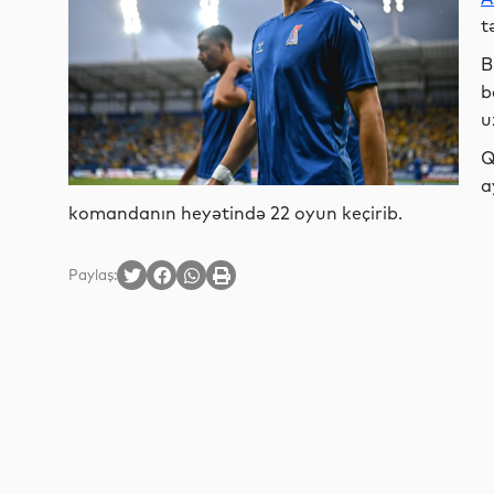
t
B
b
u
Q
a
komandanın heyətində 22 oyun keçirib.
Paylaş: