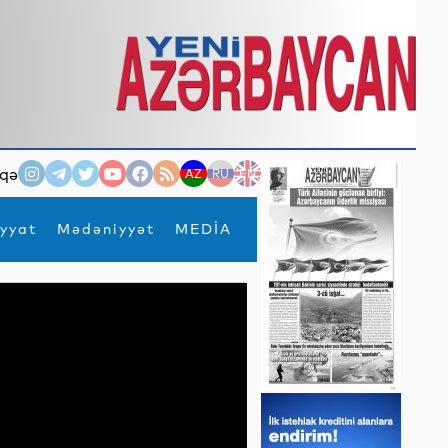
qə
AZ
RU
EN
yyat
Mədəniyyət
MEDİA
×