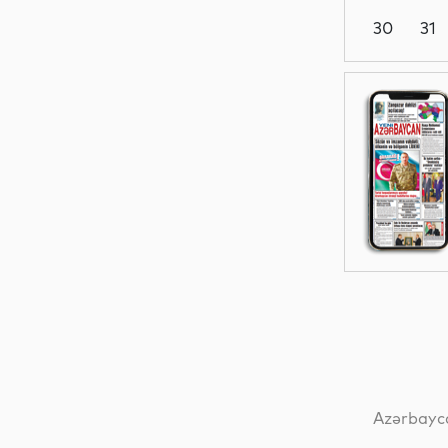
30
31
Siyasət
Dünya
Dünya
Dünya
Azərbayca