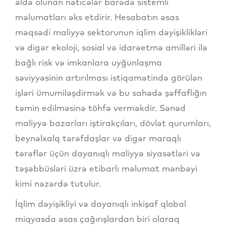
əldə olunan nəticələr barədə sistemli
məlumatları əks etdirir. Hesabatın əsas
məqsədi maliyyə sektorunun iqlim dəyişiklikləri
və digər ekoloji, sosial və idarəetmə amilləri ilə
bağlı risk və imkanlara uyğunlaşma
səviyyəsinin artırılması istiqamətində görülən
işləri ümumiləşdirmək və bu sahədə şəffaflığın
təmin edilməsinə töhfə verməkdir. Sənəd
maliyyə bazarları iştirakçıları, dövlət qurumları,
beynəlxalq tərəfdaşlar və digər maraqlı
tərəflər üçün dayanıqlı maliyyə siyasətləri və
təşəbbüsləri üzrə etibarlı məlumat mənbəyi
kimi nəzərdə tutulur.
İqlim dəyişikliyi və dayanıqlı inkişaf qlobal
miqyasda əsas çağırışlardan biri olaraq