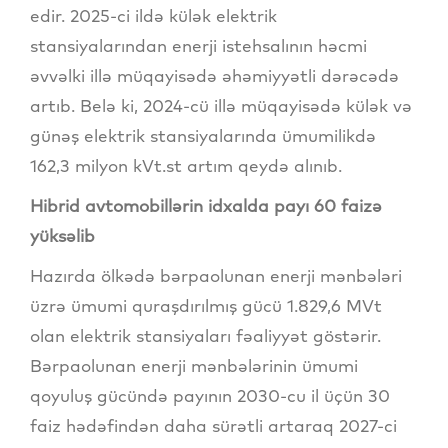
edir. 2025-ci ildə külək elektrik
stansiyalarından enerji istehsalının həcmi
əvvəlki illə müqayisədə əhəmiyyətli dərəcədə
artıb. Belə ki, 2024-cü illə müqayisədə külək və
günəş elektrik stansiyalarında ümumilikdə
162,3 milyon kVt.st artım qeydə alınıb.
Hibrid avtomobillərin idxalda payı 60 faizə
yüksəlib
Hazırda ölkədə bərpaolunan enerji mənbələri
üzrə ümumi quraşdırılmış gücü 1.829,6 MVt
olan elektrik stansiyaları fəaliyyət göstərir.
Bərpaolunan enerji mənbələrinin ümumi
qoyuluş gücündə payının 2030-cu il üçün 30
faiz hədəfindən daha sürətli artaraq 2027-ci