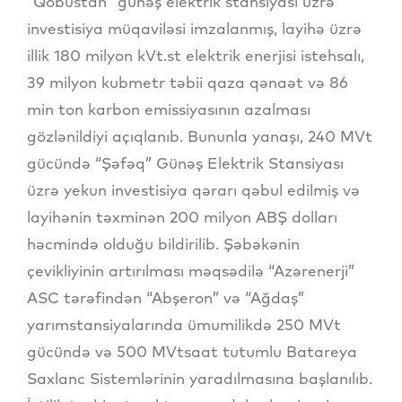
“Qobustan” günəş elektrik stansiyası üzrə
investisiya müqaviləsi imzalanmış, layihə üzrə
illik 180 milyon kVt.st elektrik enerjisi istehsalı,
39 milyon kubmetr təbii qaza qənaət və 86
min ton karbon emissiyasının azalması
gözlənildiyi açıqlanıb. Bununla yanaşı, 240 MVt
gücündə “Şəfəq” Günəş Elektrik Stansiyası
üzrə yekun investisiya qərarı qəbul edilmiş və
layihənin təxminən 200 milyon ABŞ dolları
həcmində olduğu bildirilib. Şəbəkənin
çevikliyinin artırılması məqsədilə “Azərenerji”
ASC tərəfindən “Abşeron” və “Ağdaş”
yarımstansiyalarında ümumilikdə 250 MVt
gücündə və 500 MVtsaat tutumlu Batareya
Saxlanc Sistemlərinin yaradılmasına başlanılıb.