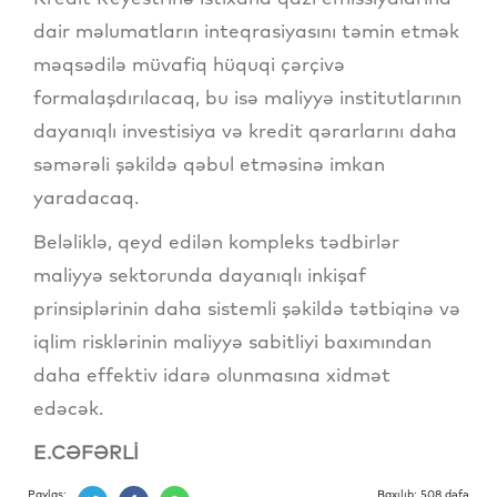
dair məlumatların inteqrasiyasını təmin etmək
məqsədilə müvafiq hüquqi çərçivə
formalaşdırılacaq, bu isə maliyyə institutlarının
dayanıqlı investisiya və kredit qərarlarını daha
səmərəli şəkildə qəbul etməsinə imkan
yaradacaq.
Beləliklə, qeyd edilən kompleks tədbirlər
maliyyə sektorunda dayanıqlı inkişaf
prinsiplərinin daha sistemli şəkildə tətbiqinə və
iqlim risklərinin maliyyə sabitliyi baxımından
daha effektiv idarə olunmasına xidmət
edəcək.
E.CƏFƏRLİ
Paylaş:
Baxılıb: 508 dəfə