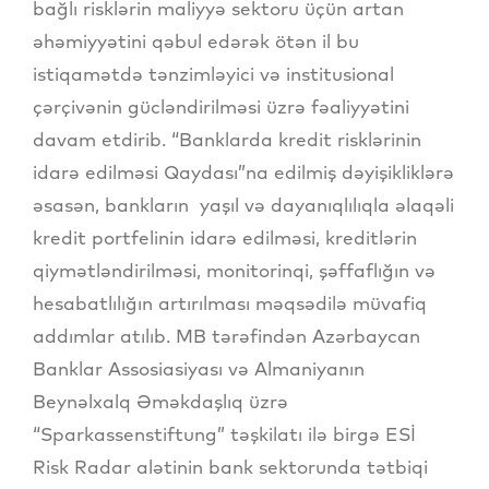
bağlı risklərin maliyyə sektoru üçün artan
əhəmiyyətini qəbul edərək ötən il bu
istiqamətdə tənzimləyici və institusional
çərçivənin gücləndirilməsi üzrə fəaliyyətini
davam etdirib. “Banklarda kredit risklərinin
idarə edilməsi Qaydası”na edilmiş dəyişikliklərə
əsasən, bankların yaşıl və dayanıqlılıqla əlaqəli
kredit portfelinin idarə edilməsi, kreditlərin
qiymətləndirilməsi, monitorinqi, şəffaflığın və
hesabatlılığın artırılması məqsədilə müvafiq
addımlar atılıb. MB tərəfindən Azərbaycan
Banklar Assosiasiyası və Almaniyanın
Beynəlxalq Əməkdaşlıq üzrə
“Sparkassenstiftung” təşkilatı ilə birgə ESİ
Risk Radar alətinin bank sektorunda tətbiqi