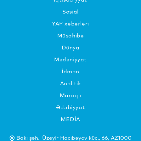
Sosial
YAP xəbərləri
Müsahibə
Dünya
Mədəniyyat
İdman
Analitik
Maraqlı
Ədəbiyyat
MEDİA
Bakı şəh., Üzeyir Hacıbəyov küç., 66, AZ1000