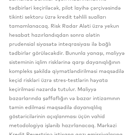
tədbirləri keçiriləcək, pilot layihə çərçivəsində
tikinti sektoru üzrə kredit təhlili sualları
tamamlanacaq. Risk Radar Aləti üzrə yekun
hesabat hazırlandıqdan sonra alətin
prudensial siyasətə inteqrasiyası ilə bağlı
tədbirlər görüləcəkdir. Bununla yanaşı, maliyyə
sisteminin iqlim risklərinə qarşı dayanıqlığının
kompleks şəkildə qiymətləndirilməsi məqsədilə
keçid riskləri üzrə stres-testlərin həyata
keçirilməsi nəzərdə tutulur. Maliyyə
bazarlarında şəffaflığın və bazar intizamının
təmin edilməsi məqsədilə dayanıqlılıq
göstəricilərinin açıqlanması üçün vahid
metodologiya işlənib hazırlanacaq. Mərkəzi
Kredit Reyestrinə istixana qazı emissiyalarına