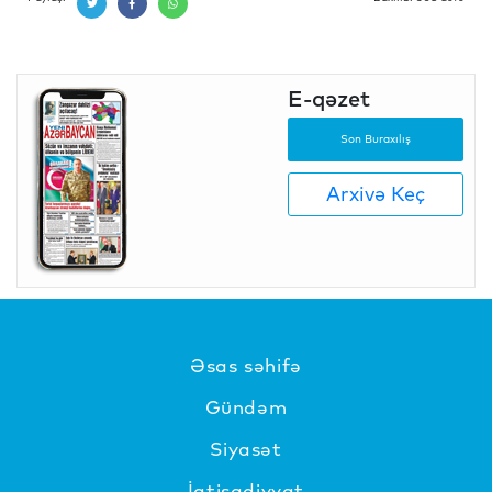
E-qəzet
Son Buraxılış
Arxivə Keç
Əsas səhifə
Gündəm
Siyasət
İqtisadiyyat