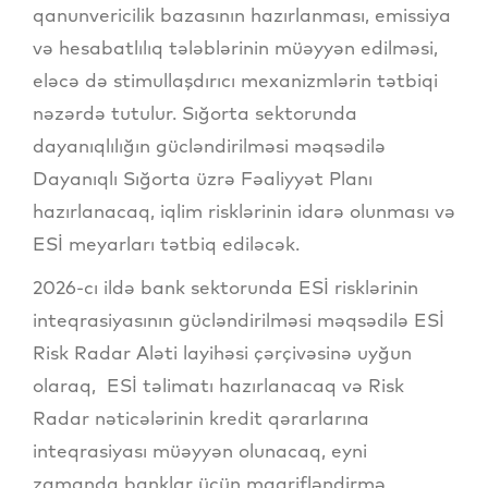
qanunvericilik bazasının hazırlanması, emissiya
və hesabatlılıq tələblərinin müəyyən edilməsi,
eləcə də stimullaşdırıcı mexanizmlərin tətbiqi
nəzərdə tutulur. Sığorta sektorunda
dayanıqlılığın gücləndirilməsi məqsədilə
Dayanıqlı Sığorta üzrə Fəaliyyət Planı
hazırlanacaq, iqlim risklərinin idarə olunması və
ESİ meyarları tətbiq ediləcək.
2026-cı ildə bank sektorunda ESİ risklərinin
inteqrasiyasının gücləndirilməsi məqsədilə ESİ
Risk Radar Aləti layihəsi çərçivəsinə uyğun
olaraq, ESİ təlimatı hazırlanacaq və Risk
Radar nəticələrinin kredit qərarlarına
inteqrasiyası müəyyən olunacaq, eyni
zamanda banklar üçün maarifləndirmə