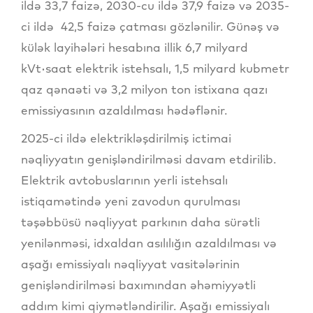
ildə 33,7 faizə, 2030-cu ildə 37,9 faizə və 2035-
ci ildə 42,5 faizə çatması gözlənilir. Günəş və
külək layihələri hesabına illik 6,7 milyard
kVt·saat elektrik istehsalı, 1,5 milyard kubmetr
qaz qənaəti və 3,2 milyon ton istixana qazı
emissiyasının azaldılması hədəflənir.
2025-ci ildə elektrikləşdirilmiş ictimai
nəqliyyatın genişləndirilməsi davam etdirilib.
Elektrik avtobuslarının yerli istehsalı
istiqamətində yeni zavodun qurulması
təşəbbüsü nəqliyyat parkının daha sürətli
yenilənməsi, idxaldan asılılığın azaldılması və
aşağı emissiyalı nəqliyyat vasitələrinin
genişləndirilməsi baxımından əhəmiyyətli
addım kimi qiymətləndirilir. Aşağı emissiyalı