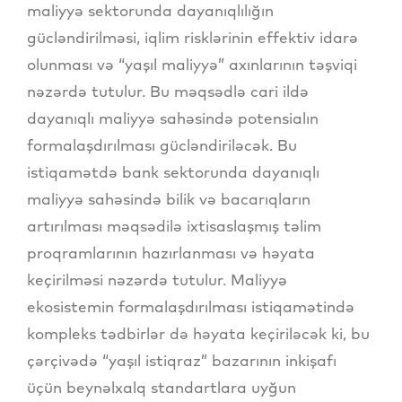
maliyyə sektorunda dayanıqlılığın
gücləndirilməsi, iqlim risklərinin effektiv idarə
olunması və “yaşıl maliyyə” axınlarının təşviqi
nəzərdə tutulur. Bu məqsədlə cari ildə
dayanıqlı maliyyə sahəsində potensialın
formalaşdırılması gücləndiriləcək. Bu
istiqamətdə bank sektorunda dayanıqlı
maliyyə sahəsində bilik və bacarıqların
artırılması məqsədilə ixtisaslaşmış təlim
proqramlarının hazırlanması və həyata
keçirilməsi nəzərdə tutulur. Maliyyə
ekosistemin formalaşdırılması istiqamətində
kompleks tədbirlər də həyata keçiriləcək ki, bu
çərçivədə “yaşıl istiqraz” bazarının inkişafı
üçün beynəlxalq standartlara uyğun