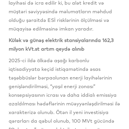
layihəsi də icra edilir ki, bu alət kredit və
müştəri səviyyəsində məlumatların məhdud
olduğu şəraitdə ESİ risklərinin ölçülməsi və
müqayisə edilməsinə imkan yaradır.
Külək və günəş elektrik stansiyalarında 162,3
milyon kVt.st artım qeydə alınıb
2025-ci ildə ölkədə aşağı karbonlu
iqtisadiyyata keçid istiqamətində əsas
təşəbbüslər bərpaolunan enerji layihələrinin
genişləndirilməsi, “yaşıl enerji zonası”
konsepsiyasının icrası və daha iddialı emissiya
azaldılması hədəflərinin müəyyənləşdirilməsi ilə
xarakterizə olunub. Ötən il yeni investisiya
qərarları da qəbul olunub, 100 MVt gücündə