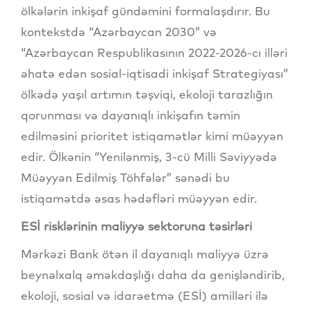
ölkələrin inkişaf gündəmini formalaşdırır. Bu
kontekstdə “Azərbaycan 2030” və
“Azərbaycan Respublikasının 2022-2026-cı illəri
əhatə edən sosial-iqtisadi inkişaf Strategiyası”
ölkədə yaşıl artımın təşviqi, ekoloji tarazlığın
qorunması və dayanıqlı inkişafın təmin
edilməsini prioritet istiqamətlər kimi müəyyən
edir. Ölkənin “Yenilənmiş, 3-cü Milli Səviyyədə
Müəyyən Edilmiş Töhfələr” sənədi bu
istiqamətdə əsas hədəfləri müəyyən edir.
ESİ risklərinin maliyyə sektoruna təsirləri
Mərkəzi Bank ötən il dayanıqlı maliyyə üzrə
beynəlxalq əməkdaşlığı daha da genişləndirib,
ekoloji, sosial və idarəetmə (ESİ) amilləri ilə