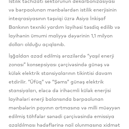
İstilik təchizatı sektorunun dekarbonizasiyası
və bərpaolunan mənbələrdən istilik enerjisinin
inteqrasiyasının təşviqi üzrə Asiya İnkişaf
Bankının texniki yardım layihəsi təsdiq edilib və
layihənin ümumi maliyyə dəyərinin 1,1 milyon
dolları olduğu açıqlanıb.
İşğaldan azad edilmiş ərazilərdə “yaşıl enerji
zonası” konsepsiyası çərçivəsində günəş və
külək elektrik stansiyalarının tikintisi davam
etdirilir. “Üfüq” və “Şəms” günəş elektrik
stansiyaları, eləcə də irihəcmli külək enerjisi
layihələri enerji balansında bərpaolunan
mənbələrin payının artmasına və milli müəyyən
edilmiş töhfələr sənədi çərçivəsində emissiya
azaldılması hədəflərinə nail olunmasına xidmət