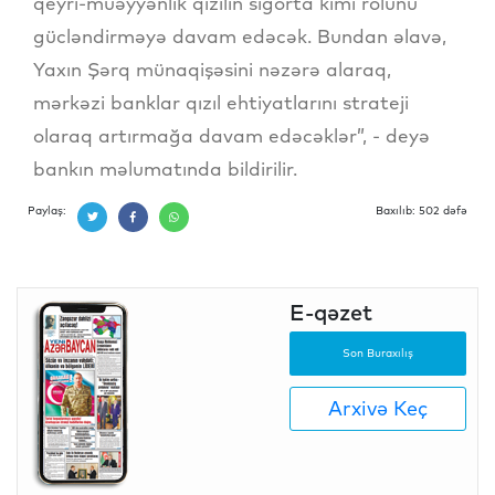
qeyri-müəyyənlik qızılın sığorta kimi rolunu
gücləndirməyə davam edəcək. Bundan əlavə,
Yaxın Şərq münaqişəsini nəzərə alaraq,
mərkəzi banklar qızıl ehtiyatlarını strateji
olaraq artırmağa davam edəcəklər”, - deyə
bankın məlumatında bildirilir.
Paylaş:
Baxılıb: 502 dəfə
E-qəzet
Son Buraxılış
Arxivə Keç