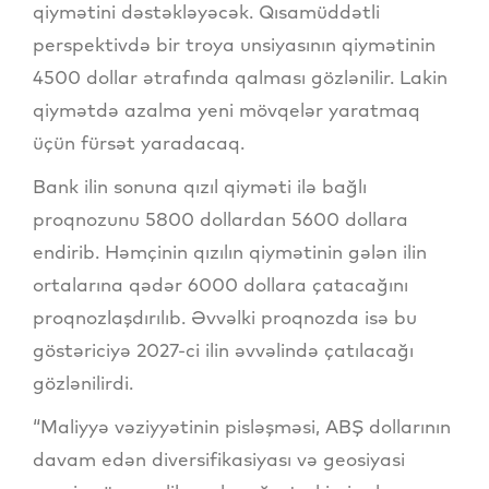
qiymətini dəstəkləyəcək. Qısamüddətli
perspektivdə bir troya unsiyasının qiymətinin
4500 dollar ətrafında qalması gözlənilir. Lakin
qiymətdə azalma yeni mövqelər yaratmaq
üçün fürsət yaradacaq.
Bank ilin sonuna qızıl qiyməti ilə bağlı
proqnozunu 5800 dollardan 5600 dollara
endirib. Həmçinin qızılın qiymətinin gələn ilin
ortalarına qədər 6000 dollara çatacağını
proqnozlaşdırılıb. Əvvəlki proqnozda isə bu
göstəriciyə 2027-ci ilin əvvəlində çatılacağı
gözlənilirdi.
“Maliyyə vəziyyətinin pisləşməsi, ABŞ dollarının
davam edən diversifikasiyası və geosiyasi