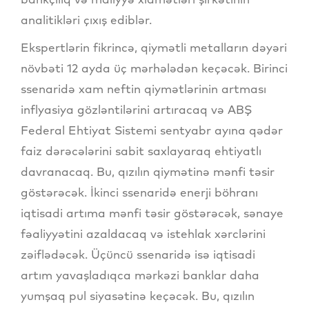
analitikləri çıxış ediblər.
Ekspertlərin fikrincə, qiymətli metalların dəyəri
növbəti 12 ayda üç mərhələdən keçəcək. Birinci
ssenaridə xam neftin qiymətlərinin artması
inflyasiya gözləntilərini artıracaq və ABŞ
Federal Ehtiyat Sistemi sentyabr ayına qədər
faiz dərəcələrini sabit saxlayaraq ehtiyatlı
davranacaq. Bu, qızılın qiymətinə mənfi təsir
göstərəcək. İkinci ssenaridə enerji böhranı
iqtisadi artıma mənfi təsir göstərəcək, sənaye
fəaliyyətini azaldacaq və istehlak xərclərini
zəiflədəcək. Üçüncü ssenaridə isə iqtisadi
artım yavaşladıqca mərkəzi banklar daha
yumşaq pul siyasətinə keçəcək. Bu, qızılın