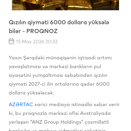
Qızılın qiyməti 6000 dollara yüksələ
bilər - PROQNOZ
15 May 2026 20:32
Yaxın Şərqdəki münaqişənin iqtisadi artımı
yavaşlatması və mərkəzi bankların pul
siyasətini yumşaltması səbəbindən qızılın
qiyməti 2027-ci ilin ortalarına qədər 6000
dollara yüksələcək.
AZƏRTAC
xarici mediaya istinadla xəbər verir
ki, bu proqnozla mərkəzi ofisi Avstraliyada
yerləşən “ANZ Group Holdings” çoxmillətli
bankçılıq və maliyyə xidmətləri şirkətinin