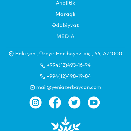
Analitik
Maraqlı
Ədəbiyyat
MEDİA
Bakı şəh., Üzeyir Hacıbəyov küç., 66, AZ1000
+994(12)493-16-94
+994(12)498-19-84
mail@yeniazerbaycan.com