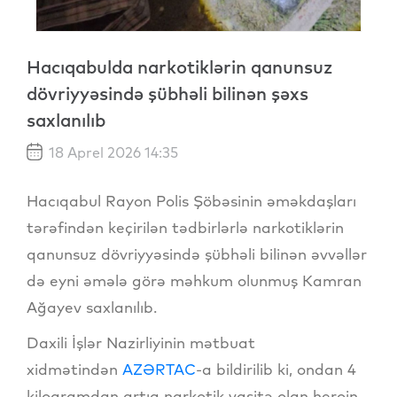
Hacıqabulda narkotiklərin qanunsuz
dövriyyəsində şübhəli bilinən şəxs
saxlanılıb
18 Aprel 2026 14:35
Hacıqabul Rayon Polis Şöbəsinin əməkdaşları
tərəfindən keçirilən tədbirlərlə narkotiklərin
qanunsuz dövriyyəsində şübhəli bilinən əvvəllər
də eyni əmələ görə məhkum olunmuş Kamran
Ağayev saxlanılıb.
Daxili İşlər Nazirliyinin mətbuat
xidmətindən
AZƏRTAC
-a bildirilib ki, ondan 4
kiloqramdan artıq narkotik vasitə olan heroin,