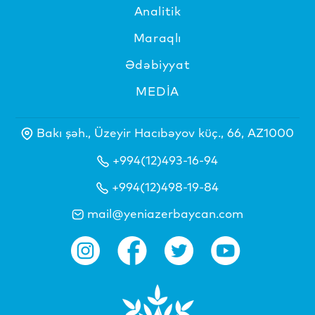
Analitik
Maraqlı
Ədəbiyyat
MEDİA
Bakı şəh., Üzeyir Hacıbəyov küç., 66, AZ1000
+994(12)493-16-94
+994(12)498-19-84
mail@yeniazerbaycan.com