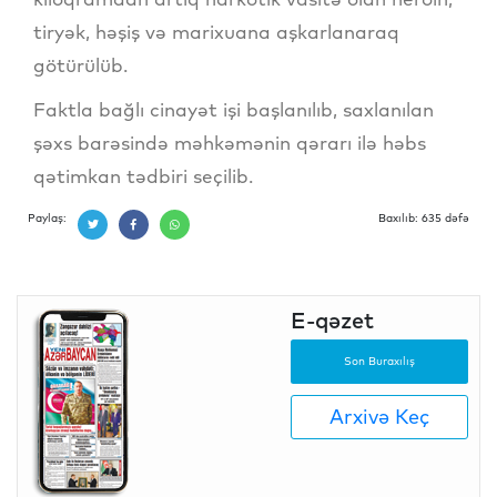
tiryək, həşiş və marixuana aşkarlanaraq
götürülüb.
Faktla bağlı cinayət işi başlanılıb, saxlanılan
şəxs barəsində məhkəmənin qərarı ilə həbs
qətimkan tədbiri seçilib.
Paylaş:
Baxılıb: 635 dəfə
E-qəzet
Son Buraxılış
Arxivə Keç