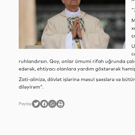
"
M
x
ç
U
c
ruhlandırsın. Qoy, onlar ümumi rifah uğrunda çalı
edərək, ehtiyacı olanlara yardım göstərərək həmiş
Zati-alinizə, dövlət işlərinə məsul şəxslərə və büt
diləyirəm".
Paylaş: