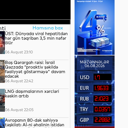
nti
Hamısına bax
ÜST: Dünyada viral hepatitdən
hər gün təqribən 3,5 min nəfər
ölür
06 Avqust 23:10
Baş Qərargah rəisi: İsrail
MƏZƏNNƏLƏR
06.08.2026
Qəzzada “proaktiv şəkildə
fəaliyyət göstərməyə" davam
edəcək
1.7
06 Avqust 22:42
1.9633
LNG daşımalarının xərcləri
kəskin artıb
2.1023
0.0357
06 Avqust 22:05
2.2882
Avropanın 80-dək səhiyyə
təşkilatı Aİ-ni əhalinin istidən