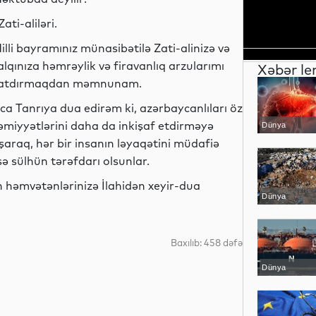
Zati-aliləri.
illi bayramınız münasibətilə Zati-alinizə və
alqınıza həmrəylik və firavanlıq arzularımı
Xəbər le
atdırmaqdan məmnunam.
ca Tanrıya dua edirəm ki, azərbaycanlıları öz
əmiyyətlərini daha da inkişaf etdirməyə
Dünya
şaraq, hər bir insanın ləyaqətini müdafiə
ə sülhün tərəfdarı olsunlar.
ün həmvətənlərinizə İlahidən xeyir-dua
Dünya
Baxılıb: 458 dəfə
Dünya