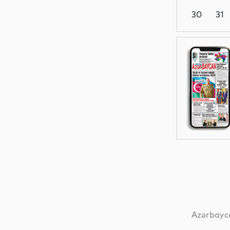
30
31
İdman
İqtisadiyyat
İqtisadiyyat
İqtisadiyyat
Azərbayca