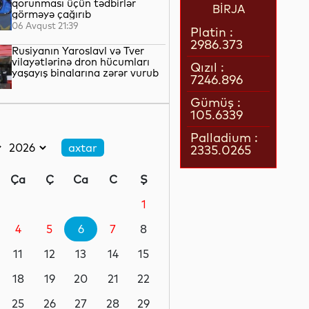
qorunması üçün tədbirlər
BİRJA
görməyə çağırıb
06 Avqust 21:39
Platin :
2986.373
Rusiyanın Yaroslavl və Tver
vilayətlərinə dron hücumları
Qızıl :
yaşayış binalarına zərər vurub
7246.896
06 Avqust 21:17
Gümüş :
105.6339
Qazaxıstan göyərtəsində
sərnişin olan ilk pilotsuz hava
Palladium :
gəmisini səmaya qaldırıb
2335.0265
06 Avqust 20:45
Ça
Ç
Ca
C
Ş
Rusiya Ermənistanla ticarət
dövriyyəsində kəskin azalma
1
olduğunu bildirib
4
5
6
7
8
06 Avqust 20:12
11
12
13
14
15
Mərkəzi Asiyadan Rusiyaya
əmək miqrantlarının axını
18
19
20
21
22
azalıb
25
26
27
28
29
06 Avqust 19:48