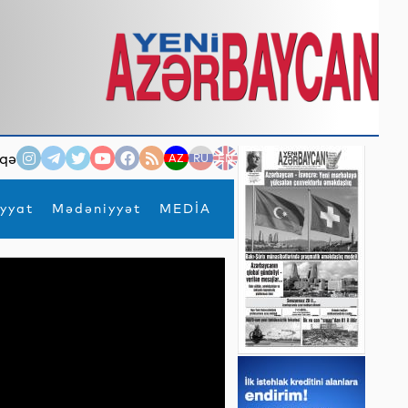
qə
AZ
RU
EN
yyat
Mədəniyyət
MEDİA
×