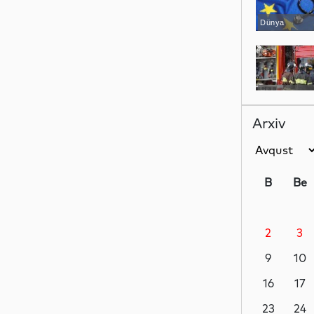
Dünya
Dünya
Arxiv
Dünya
B
Be
2
3
Dünya
9
10
16
17
Dünya
23
24