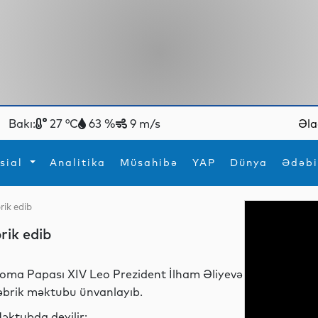
Bakı:
27 °C
63 %
9 m/s
Əla
sial
Analitika
Müsahibə
YAP
Dünya
Ədəbi
rik edib
ya
İdman
Maraqlı
rik edib
İdman
Yeni texnologiyalar
oma Papası XIV Leo Prezident İlham Əliyevə
əbrik məktubu ünvanlayıb.
əktubda deyilir: