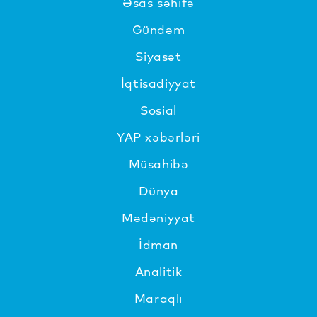
Əsas səhifə
Gündəm
Siyasət
İqtisadiyyat
Sosial
YAP xəbərləri
Müsahibə
Dünya
Mədəniyyat
İdman
Analitik
Maraqlı