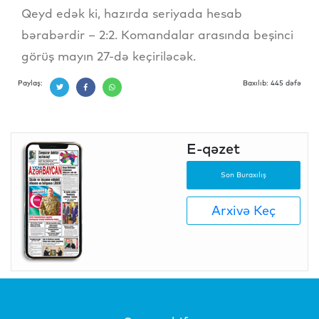
Qeyd edək ki, hazırda seriyada hesab
bərabərdir – 2:2. Komandalar arasında beşinci
görüş mayın 27-də keçiriləcək.
Paylaş:
Baxılıb: 445 dəfə
E-qəzet
Son Buraxılış
Arxivə Keç