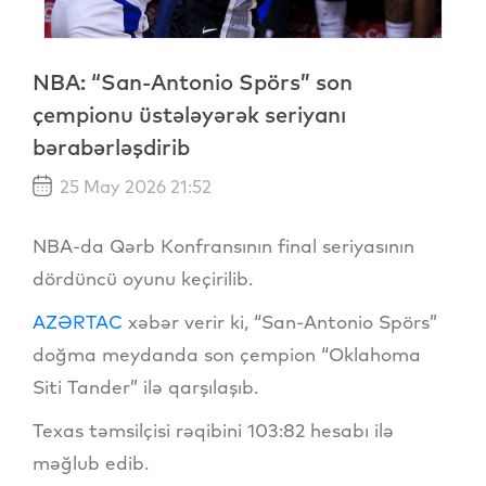
NBA: “San-Antonio Spörs” son
çempionu üstələyərək seriyanı
bərabərləşdirib
25 May 2026 21:52
NBA-da Qərb Konfransının final seriyasının
dördüncü oyunu keçirilib.
AZƏRTAC
xəbər verir ki, “San-Antonio Spörs”
doğma meydanda son çempion “Oklahoma
Siti Tander” ilə qarşılaşıb.
Texas təmsilçisi rəqibini 103:82 hesabı ilə
məğlub edib.