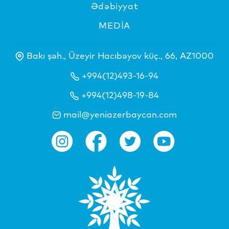
Ədəbiyyat
MEDİA
Bakı şəh., Üzeyir Hacıbəyov küç., 66, AZ1000
+994(12)493-16-94
+994(12)498-19-84
mail@yeniazerbaycan.com