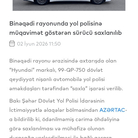
Binəqədi rayonunda yol polisinə
müqavimət göstərən sürücü saxlanılıb
02 İyun 2026 11:50
Binəqədi rayonu ərazisində axtarışda olan
“Hyundai” markalı, 99-QP-750 dövlət
qeydiyyat nişanlı avtomobilə yol polisi
əməkdaşları tərəfindən “saxla” işarəsi verilib.
Bakı Şəhər Dövlət Yol Polisi İdarəsinin
İctimaiyyətlə əlaqələr bölməsindən
AZƏRTAC
-
a bildirilib ki, ödənilməmiş cərimə öhdəliyinə
görə saxlanılması və mühafizə olunan
duracağa yerləşdirilməsi ilə bağlı qərara