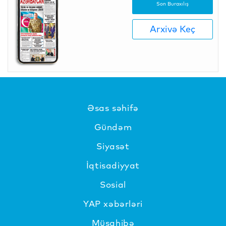
Son Buraxılış
Arxivə Keç
Əsas səhifə
Gündəm
Siyasət
İqtisadiyyat
Sosial
YAP xəbərləri
Müsahibə