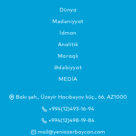
Dünya
Mədəniyyat
İdman
Analitik
Maraqlı
Ədəbiyyat
MEDİA
Bakı şəh., Üzeyir Hacıbəyov küç., 66, AZ1000
+994(12)493-16-94
+994(12)498-19-84
mail@yeniazerbaycan.com