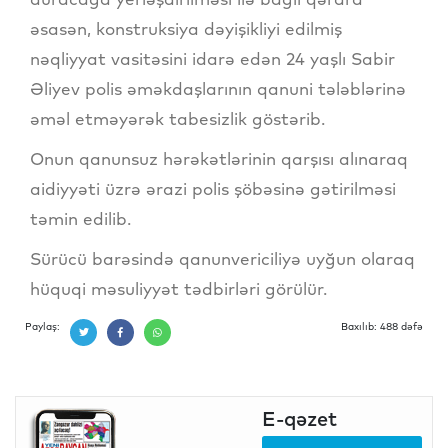
əsasən, konstruksiya dəyişikliyi edilmiş
nəqliyyat vasitəsini idarə edən 24 yaşlı Sabir
Əliyev polis əməkdaşlarının qanuni tələblərinə
əməl etməyərək tabesizlik göstərib.
Onun qanunsuz hərəkətlərinin qarşısı alınaraq
aidiyyəti üzrə ərazi polis şöbəsinə gətirilməsi
təmin edilib.
Sürücü barəsində qanunvericiliyə uyğun olaraq
hüquqi məsuliyyət tədbirləri görülür.
Paylaş:
Baxılıb: 488 dəfə
E-qəzet