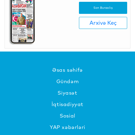
Son Buraxılış
Arxivə Keç
Əsas səhifə
Gündəm
Siyasət
İqtisadiyyat
Sosial
YAP xəbərləri