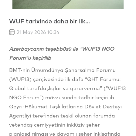
WUF tarixində daha bir ilk...
21 May 2026 10:34
Azərbaycanın təşəbbüsü ilə “WUF13 NGO
Forum”u keçirilib
BMT-nin Ümumdünya Şəhərsalma Forumu
(WUF13) çərçivəsində ilk dəfə “QHT Forumu:
Qlobal tərəfdaşlıqlar və qərarvermə” (“WUF13
NGO Forum”) mövzusunda tədbir keçirilib.
Qeyri-Hökumət Təşkilatlarına Dövlət Dəstəyi
Agentliyi tərəfindən təşkil olunan forumda
vətəndaş cəmiyyətinin inklüziv şəhər
planlaşdırılması və davamlı şəhər inkişafında