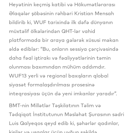
Heyətinin keçmiş katibi və Hökumətlərarası
Əlaqələr şöbəsinin rəhbəri Kristian Mensah
bildirib ki, WUF tarixində ilk dəfə dünyanın
müxtəlif ölkələrindən QHT-lər vahid
platformada bir araya gələrək xüsusi məkan
əldə ediblər: “Bu, onların sessiya çərçivəsində
daha fəal iştirakı və fəaliyyətlərinin təmin
olunması baxımından mühüm addımdır.
WUF13 yerli və regional baxışların qlobal
siyasət formalaşdırılması prosesinə
inteqrasiyası üçün də yeni imkanlar yaradır”.
BMT-nin Millətlər Təşkilatının Təlim və
Tədqiqat İnstitutunun Məsləhət Şurasının sədri
Luis Qalyeqos qeyd edib ki, şəhərlər qadınlar,
kişilər və uşaqlar üçün uyğun şəkildə