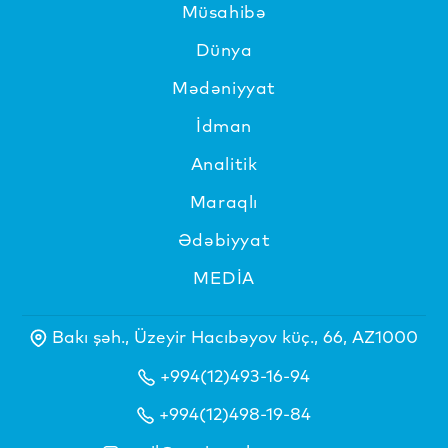
Müsahibə
Dünya
Mədəniyyat
İdman
Analitik
Maraqlı
Ədəbiyyat
MEDİA
Bakı şəh., Üzeyir Hacıbəyov küç., 66, AZ1000
+994(12)493-16-94
+994(12)498-19-84