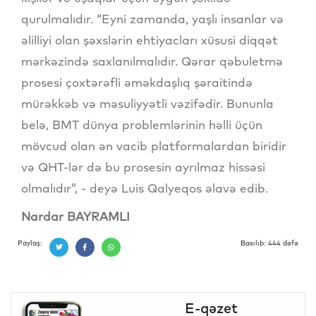
qurulmalıdır. “Eyni zamanda, yaşlı insanlar və
əlilliyi olan şəxslərin ehtiyacları xüsusi diqqət
mərkəzində saxlanılmalıdır. Qərar qəbuletmə
prosesi çoxtərəfli əməkdaşlıq şəraitində
mürəkkəb və məsuliyyətli vəzifədir. Bununla
belə, BMT dünya problemlərinin həlli üçün
mövcud olan ən vacib platformalardan biridir
və QHT-lər də bu prosesin ayrılmaz hissəsi
olmalıdır”, - deyə Luis Qalyeqos əlavə edib.
Nardar BAYRAMLI
Paylaş:
Baxılıb: 444 dəfə
E-qəzet