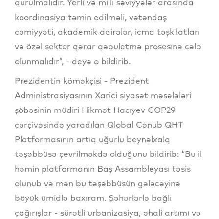
qurulmalıdır. Yerli və milli səviyyələr arasında
koordinasiya təmin edilməli, vətəndaş
cəmiyyəti, akademik dairələr, icma təşkilatları
və özəl sektor qərar qəbuletmə prosesinə cəlb
olunmalıdır”, - deyə o bildirib.
Prezidentin köməkçisi - Prezident
Administrasiyasının Xarici siyasət məsələləri
şöbəsinin müdiri Hikmət Hacıyev COP29
çərçivəsində yaradılan Qlobal Cənub QHT
Platformasının artıq uğurlu beynəlxalq
təşəbbüsə çevrilməkdə olduğunu bildirib: “Bu il
həmin platformanın Baş Assambleyası təsis
olunub və mən bu təşəbbüsün gələcəyinə
böyük ümidlə baxıram. Şəhərlərlə bağlı
çağırışlar - sürətli urbanizasiya, əhali artımı və