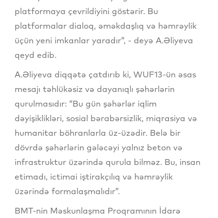
platformaya çevrildiyini göstərir. Bu
platformalar dialoq, əməkdaşlıq və həmrəylik
üçün yeni imkanlar yaradır”, - deyə A.Əliyeva
qeyd edib.
A.Əliyeva diqqətə çatdırıb ki, WUF13-ün əsas
mesajı təhlükəsiz və dayanıqlı şəhərlərin
qurulmasıdır: “Bu gün şəhərlər iqlim
dəyişiklikləri, sosial bərabərsizlik, miqrasiya və
humanitar böhranlarla üz-üzədir. Belə bir
dövrdə şəhərlərin gələcəyi yalnız beton və
infrastruktur üzərində qurula bilməz. Bu, insan
etimadı, ictimai iştirakçılıq və həmrəylik
üzərində formalaşmalıdır”.
BMT-nin Məskunlaşma Proqramının İdarə