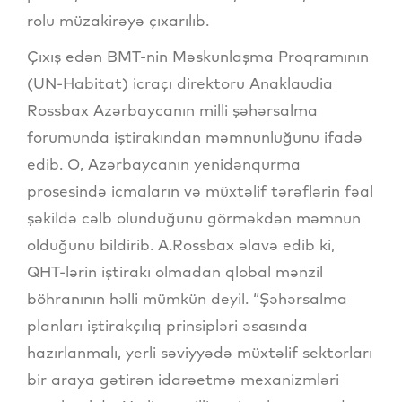
rolu müzakirəyə çıxarılıb.
Çıxış edən BMT-nin Məskunlaşma Proqramının
(UN-Habitat) icraçı direktoru Anaklaudia
Rossbax Azərbaycanın milli şəhərsalma
forumunda iştirakından məmnunluğunu ifadə
edib. O, Azərbaycanın yenidənqurma
prosesində icmaların və müxtəlif tərəflərin fəal
şəkildə cəlb olunduğunu görməkdən məmnun
olduğunu bildirib. A.Rossbax əlavə edib ki,
QHT-lərin iştirakı olmadan qlobal mənzil
böhranının həlli mümkün deyil. “Şəhərsalma
planları iştirakçılıq prinsipləri əsasında
hazırlanmalı, yerli səviyyədə müxtəlif sektorları
bir araya gətirən idarəetmə mexanizmləri