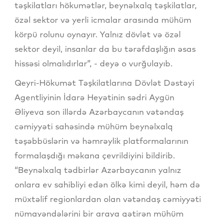
təşkilatları hökumətlər, beynəlxalq təşkilatlar,
özəl sektor və yerli icmalar arasında mühüm
körpü rolunu oynayır. Yalnız dövlət və özəl
sektor deyil, insanlar da bu tərəfdaşlığın əsas
hissəsi olmalıdırlar”, - deyə o vurğulayıb.
Qeyri-Hökumət Təşkilatlarına Dövlət Dəstəyi
Agentliyinin İdarə Heyətinin sədri Aygün
Əliyeva son illərdə Azərbaycanın vətəndaş
cəmiyyəti sahəsində mühüm beynəlxalq
təşəbbüslərin və həmrəylik platformalarının
formalaşdığı məkana çevrildiyini bildirib.
“Beynəlxalq tədbirlər Azərbaycanın yalnız
onlara ev sahibliyi edən ölkə kimi deyil, həm də
müxtəlif regionlardan olan vətəndaş cəmiyyəti
nümayəndələrini bir araya gətirən mühüm