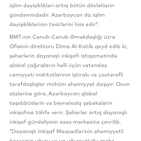
iqlim dəyişiklikləri artıq bütün dövlətlərin
gündəmindədir. Azərbaycan da iqlim
dəyişikliklərinin təsirlərini hiss edir”.
BMT-nin Cənub-Cənub Əməkdaşlığı üzrə
Ofisinin direktoru Dima Al-Katib qeyd edib ki,
şəhərlərin dayanıqlı inkişafı istiqamətində
qlobal çağırışların həlli üçün vətəndaş
cəmiyyəti institutlarının iştirakı və çoxtərəfli
tərəfdaşlıqlar mühüm əhəmiyyət daşıyır. Onun
sözlərinə görə, Azərbaycan qlobal
təşəbbüslərin və beynəlxalq şəbəkələrin
inkişafına töhfə verir. Şəhərlər artıq dayanıqlı
inkişaf gündəliyinin əsas mərkəzinə çevrilib.
“Dayanıqlı İnkişaf Məqsədlərinin əhəmiyyətli
hissəsinin uğuru və ya uğursuzluğu məhz