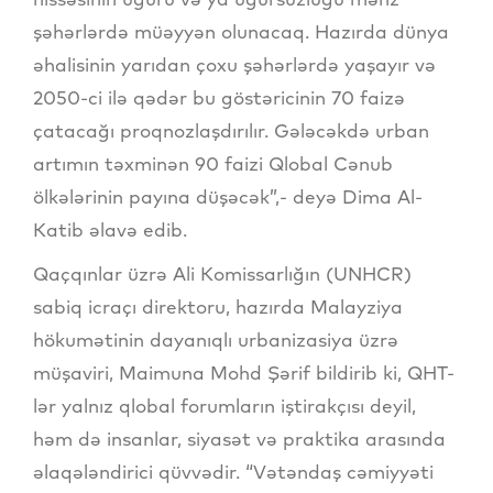
şəhərlərdə müəyyən olunacaq. Hazırda dünya
əhalisinin yarıdan çoxu şəhərlərdə yaşayır və
2050-ci ilə qədər bu göstəricinin 70 faizə
çatacağı proqnozlaşdırılır. Gələcəkdə urban
artımın təxminən 90 faizi Qlobal Cənub
ölkələrinin payına düşəcək”,- deyə Dima Al-
Katib əlavə edib.
Qaçqınlar üzrə Ali Komissarlığın (UNHCR)
sabiq icraçı direktoru, hazırda Malayziya
hökumətinin dayanıqlı urbanizasiya üzrə
müşaviri, Maimuna Mohd Şərif bildirib ki, QHT-
lər yalnız qlobal forumların iştirakçısı deyil,
həm də insanlar, siyasət və praktika arasında
əlaqələndirici qüvvədir. “Vətəndaş cəmiyyəti