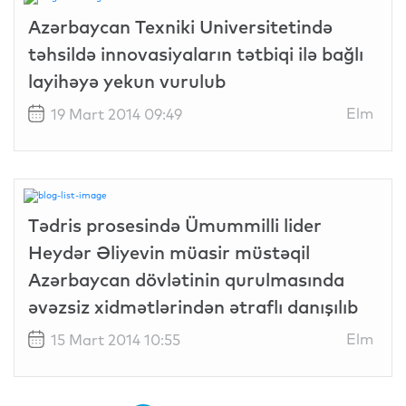
Azərbaycan Texniki Universitetində
təhsildə innovasiyaların tətbiqi ilə bağlı
layihəyə yekun vurulub
Elm
19 Mart 2014 09:49
Tədris prosesində Ümummilli lider
Heydər Əliyevin müasir müstəqil
Azərbaycan dövlətinin qurulmasında
əvəzsiz xidmətlərindən ətraflı danışılıb
Elm
15 Mart 2014 10:55