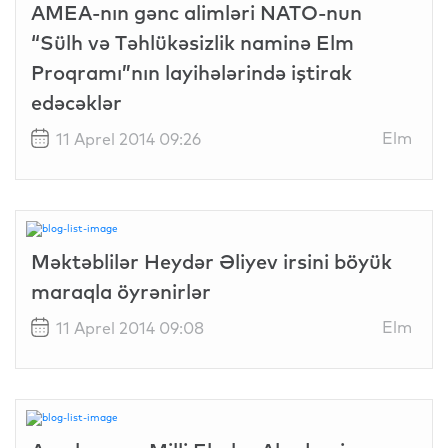
AMEA-nın gənc alimləri NATO-nun
“Sülh və Təhlükəsizlik naminə Elm
Proqramı”nın layihələrində iştirak
edəcəklər
Elm
11 Aprel 2014 09:26
Məktəblilər Heydər Əliyev irsini böyük
maraqla öyrənirlər
Elm
11 Aprel 2014 09:08