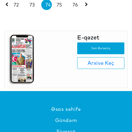
72
73
74
75
76
E-qəzet
Son Buraxılış
Arxivə Keç
Əsas səhifə
Gündəm
Siyasət