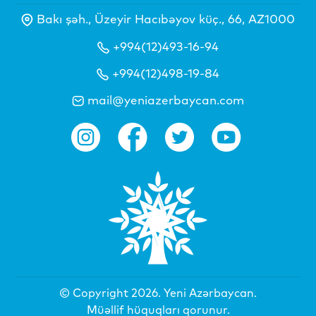
Bakı şəh., Üzeyir Hacıbəyov küç., 66, AZ1000
+994(12)493-16-94
+994(12)498-19-84
mail@yeniazerbaycan.com
© Copyright 2026.
Yeni Azərbaycan
.
Müəllif hüquqları qorunur.