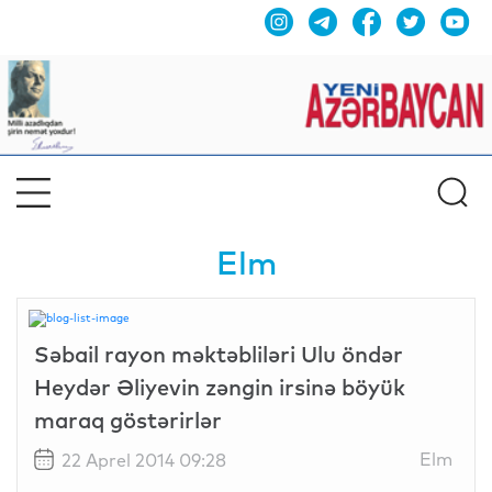
Elm
Səbail rayon məktəbliləri Ulu öndər
Heydər Əliyevin zəngin irsinə böyük
maraq göstərirlər
Elm
22 Aprel 2014 09:28