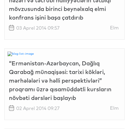
nəzəri və təcrübi nailiyyətlərin tətbiqi”
mövzusunda birinci beynəlxalq elmi
konfrans işini başa çatdırıb
Elm
03 Aprel 2014 09:57
“Ermənistan-Azərbaycan, Dağlıq
Qarabağ münaqişəsi: tarixi kökləri,
mərhələləri və həlli perspektivləri”
proqramı üzrə qısamüddətli kursların
növbəti dərsləri başlayıb
Elm
02 Aprel 2014 09:27