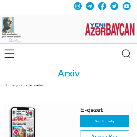
Arxiv
Bu menyuda xəbər yoxdur
E-qəzet
Son Buraxılış
Arxivə Keç