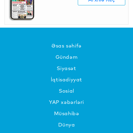
Əsas səhifə
Gündəm
Siyasət
İqtisadiyyat
Sosial
YAP xəbərləri
Müsahibə
Dünya