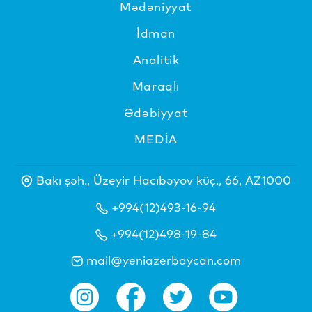
Mədəniyyat
İdman
Analitik
Maraqlı
Ədəbiyyat
MEDİA
Bakı şəh., Üzeyir Hacıbəyov küç., 66, AZ1000
+994(12)493-16-94
+994(12)498-19-84
mail@yeniazerbaycan.com