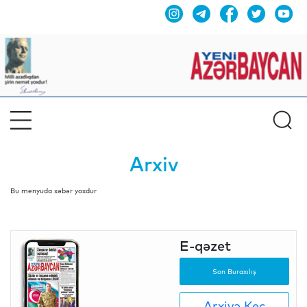
Arxiv
Bu menyuda xəbər yoxdur
E-qəzet
Son Buraxılış
Arxivə Keç