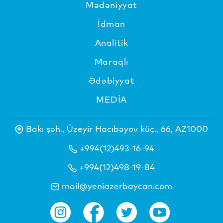
Mədəniyyat
İdman
Analitik
Maraqlı
Ədəbiyyat
MEDİA
Bakı şəh., Üzeyir Hacıbəyov küç., 66, AZ1000
+994(12)493-16-94
+994(12)498-19-84
mail@yeniazerbaycan.com