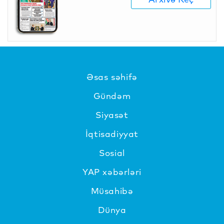
Əsas səhifə
Gündəm
Siyasət
İqtisadiyyat
Sosial
YAP xəbərləri
Müsahibə
Dünya