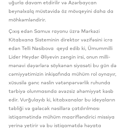
uğurla davam etdirilir və Azərbaycan
beynəlxalq müstəvidə öz mövqeyini daha da
möhkəmləndirir.
Çıxış edən Samux rayonu üzrə Mərkəzi
Kitabxana Sisteminin direktor vəzifəsini icra
edən Telli Nəsibova qeyd edib ki, Ümummilli
Lider Heydər Əliyevin zəngin irsi, onun milli-
mənəvi dəyərlərə söykənən siyasəti bu gün də
cəmiyyətimizin inkişafında mühüm rol oynayır,
xüsusilə gənc nəslin vətənpərvərlik ruhunda
tərbiyə olunmasında əvəzsiz əhəmiyyət kəsb
edir. Vurğulayıb ki, kitabxanalar bu ideyaların
təbliği və gələcək nəsillərə çatdırılması
istiqamətində mühüm maarifləndirici missiya
yerinə yetirir və bu istiqamətdə həyata