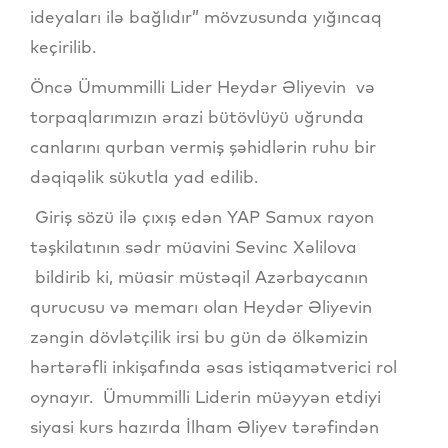
ideyaları ilə bağlıdır” mövzusunda yığıncaq
keçirilib.
Öncə Ümummilli Lider Heydər Əliyevin və
torpaqlarımızın ərazi bütövlüyü uğrunda
canlarını qurban vermiş şəhidlərin ruhu bir
dəqiqəlik sükutla yad edilib.
Giriş sözü ilə çıxış edən YAP Samux rayon
təşkilatının sədr müavini Sevinc Xəlilova
bildirib ki, müasir müstəqil Azərbaycanın
qurucusu və memarı olan Heydər Əliyevin
zəngin dövlətçilik irsi bu gün də ölkəmizin
hərtərəfli inkişafında əsas istiqamətverici rol
oynayır. Ümummilli Liderin müəyyən etdiyi
siyasi kurs hazırda İlham Əliyev tərəfindən