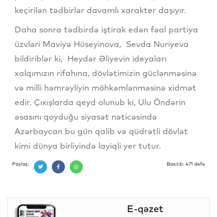
keçirilən tədbirlər davamlı xarakter daşıyır.
Daha sonra tədbirdə iştirak edən fəal partiya
üzvləri Maviyə Hüseyinova, Sevda Nuriyeva
bildiriblər ki, Heydər Əliyevin ideyaları
xalqımızın rifahına, dövlətimizin güclənməsinə
və milli həmrəyliyin möhkəmlənməsinə xidmət
edir. Çıxışlarda qeyd olunub ki, Ulu Öndərin
əsasını qoyduğu siyasət nəticəsində
Azərbaycan bu gün qalib və qüdrətli dövlət
kimi dünya birliyində layiqli yer tutur.
Paylaş:
Baxılıb: 471 dəfə
E-qəzet