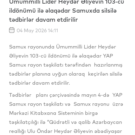
Ümummilli Lider Heydər Əliyevin 103-cü
ildönümü ilə əlaqədar Samuxda silsilə
tədbirlər davam etdirilir
04 May 2026 14:11
Samux rayonunda Ümummilli Lider Heydər
Əliyevin 103-cü ildönümü ilə əlaqədar YAP
Samux rayon təşkilatı tərəfindən hazırlanmış
tədbirlər planına uyğun olaraq keçirilən silsilə
tədbirlər davam etdirilir.
Tədbirlər planı çərçivəsində mayın 4-də YAP
Samux rayon təşkilatı və Samux rayonu üzrə
Mərkəzi Kitabxana Sisteminin birgə
təşkilatçılığı ilə “Qüdrətli və qalib Azərbaycan
reallığı Ulu Öndər Heydər Əliyevin əbədiyaşar