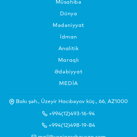
Müsahibə
Dünya
Mədəniyyat
İdman
Analitik
Maraqlı
Ədəbiyyat
MEDİA
Bakı şəh., Üzeyir Hacıbəyov küç., 66, AZ1000
+994(12)493-16-94
+994(12)498-19-84
mail@yeniazerbaycan.com