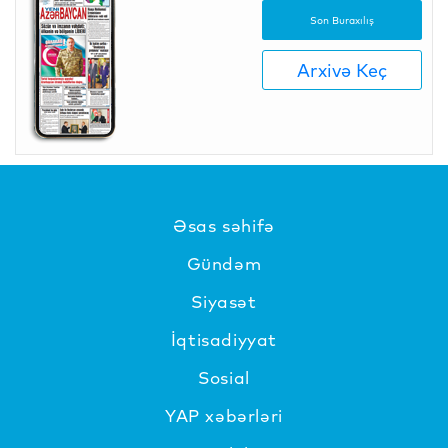
Son Buraxılış
Arxivə Keç
Əsas səhifə
Gündəm
Siyasət
İqtisadiyyat
Sosial
YAP xəbərləri