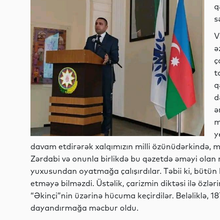
q
s
V
ə
ç
t
q
d
ə
m
y
davam etdirərək xalqımızın milli özünüdərkində, m
Zərdabi və onunla birlikdə bu qəzetdə əməyi olan 
yuxusundan oyatmağa çalışırdılar. Təbii ki, bütün
etməyə bilməzdi. Üstəlik, çarizmin diktəsi ilə özlər
“Əkinçi”nin üzərinə hücuma keçirdilər. Beləliklə, 18
dayandırmağa məcbur oldu.