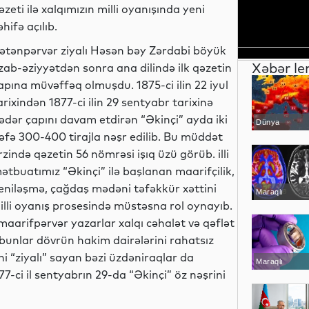
əzeti ilə xalqımızın milli oyanışında yeni
əhifə açılıb.
ətənpərvər ziyalı Həsən bəy Zərdabi böyük
Xəbər le
zab-əziyyətdən sonra ana dilində ilk qəzetin
apına müvəffəq olmuşdu. 1875-ci ilin 22 iyul
arixindən 1877-ci ilin 29 sentyabr tarixinə
ədər çapını davam etdirən “Əkinçi” ayda iki
Dünya
əfə 300-400 tirajla nəşr edilib. Bu müddət
rzində qəzetin 56 nömrəsi işıq üzü görüb. illi
ətbuatımız “Əkinçi” ilə başlanan maarifçilik,
eniləşmə, çağdaş mədəni təfəkkür xəttini
Maraqlı
illi oyanış prosesində müstəsna rol oynayıb.
maarifpərvər yazarlar xalqı cəhalət və qəflət
 bunlar dövrün hakim dairələrini rahatsız
ini “ziyalı” sayan bəzi üzdəniraqlar da
Maraqlı
77-ci il sentyabrın 29-da “Əkinçi” öz nəşrini