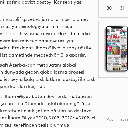
inkişafına dövlət dəstəyi Konsepsiyası”
30
31
 müxtəlif qəzet və jurnallar nəşr olunur,
ormasiya texnologiyalarının inkişafı
Dünya
nin bir hissəsinə çevirib. Hazırda media
baxımdan mövcud qanunvericiliyin
dar, Prezident İlham Əliyevin tapşırığı ilə
 istiqamətində məqsədyönlü iş aparılır.
Dünya
işafı Azərbaycan mətbuatını qlobal
ütün dünyada gedən qloballaşma prosesi
st beynəlxalq təşkilatların dəstəyi ilə təşkil
Dünya
mə kursları keçirlər.
t İlham Əliyev bütün dövrlərdə mətbuatın
işçiləri ilə mütəmadi təşkil olunan görüşlər
i mətbuatın inkişafına göstərilən dəstəyə
Dünya
ent İlham Əliyev 2010, 2013, 2017 və 2018-ci
Azərbayca
mitəsi tərəfindən təsis olunmuş