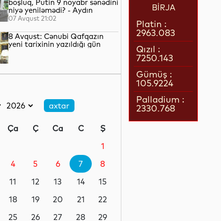
boşluq, Putin 9 noyabr sənədini
BİRJA
niyə yeniləmədi? - Aydın
QULİYEV yazır...
07 Avqust 21:02
Platin :
2963.083
8 Avqust: Cənubi Qafqazın
yeni tarixinin yazıldığı gün
Qızıl :
7250.143
07 Avqust 21:00
Gümüş :
105.9224
Azərbaycan–ABŞ tərəfdaşlığı:
Yeni geosiyasi dövrün əsas
Palladium :
konturları
2330.768
07 Avqust 20:57
Ça
Ç
Ca
C
Ş
1 il öncə İlham Əliyevin Ağ
Evdə dediklərindən sonra
1
Paşinyan niyə üzr istəmişdi?
4
5
6
7
8
07 Avqust 20:41
11
12
13
14
15
ÜST legioner xəstəliyinin
yayılmasının səbəbini açıqlayıb
18
19
20
21
22
25
26
27
28
29
07 Avqust 20:17