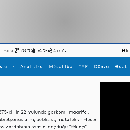
Bakı:
28 °C
54 %
4 m/s
Əla
sial
Analitika
Müsahibə
YAP
Dünya
Ədəbi
ya
İdman
Maraqlı
İdman
Yeni texnologiyalar
875-ci ilin 22 iyulunda görkəmli maarifçi,
əbiətşünas alim, publisist, mütəfəkkir Həsən
əy Zərdabinin əsasını qoyduğu “Əkinçi”