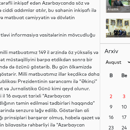
rtərəfli inkişaf edən Azərbaycanda söz və
ddi addımlar atılır, bu sahənin inkişafı ilə
Analitik
z və mətbuat cəmiyyətin və dövlətin
ləvi informasiya vasitələrinin mövcudluğu
Siyasət
Arxiv
li mətbuatımız 149 il ərzində öz yüksəliş və
lət müstəqilliyini bərpa etdikdən sonra bir
ində də özünü göstərib. Bu gün ölkəmizdə
Siyasət
östərir. Milli mətbuatımız illər keçdikcə daha
B
Be
blikası Prezidentinin sərəncamı ilə “Əkinçi”
at və Jurnalistika Günü kimi qeyd olunur.
 il 16 avqust tarixli “Azərbaycan
2
3
Siyasət
ığının təmin edilməsi tədbirləri haqqında”
9
10
ərində senzura ləğv edilib. Göstərilən ali
16
17
ı prinsipləri bərqərar olmuş, habelə qəzet və
n bilavasitə rəhbərliyi ilə “Azərbaycan
Dünya
23
24