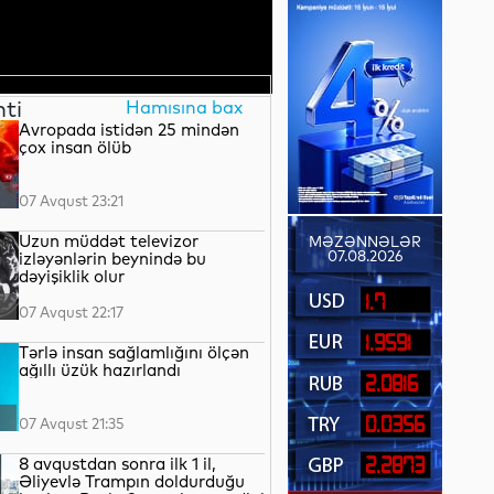
nti
Hamısına bax
Avropada istidən 25 mindən
çox insan ölüb
07 Avqust 23:21
Uzun müddət televizor
MƏZƏNNƏLƏR
07.08.2026
izləyənlərin beynində bu
dəyişiklik olur
1.7
07 Avqust 22:17
1.9591
Tərlə insan sağlamlığını ölçən
ağıllı üzük hazırlandı
2.0816
0.0356
07 Avqust 21:35
8 avqustdan sonra ilk 1 il,
2.2873
Əliyevlə Trampın doldurduğu