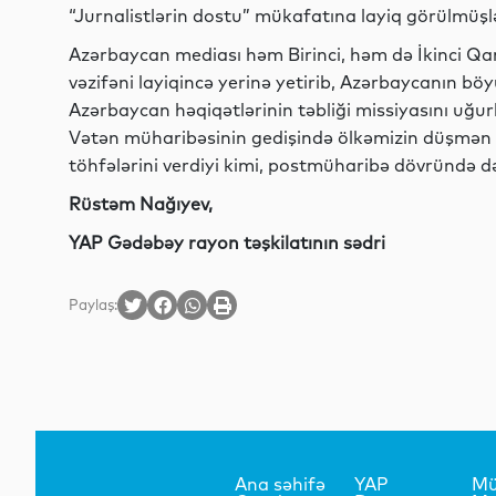
“Jurnalistlərin dostu” mükafatına layiq görülmüşl
Azərbaycan mediası həm Birinci, həm də İkinci Q
vəzifəni layiqincə yerinə yetirib, Azərbaycanın bö
Azərbaycan həqiqətlərinin təbliği missiyasını uğu
Vətən müharibəsinin gedişində ölkəmizin düşmən 
töhfələrini verdiyi kimi, postmüharibə dövründə d
Rüstəm Nağıyev,
YAP Gədəbəy rayon təşkilatının sədri
Paylaş:
Ana səhifə
YAP
Mü