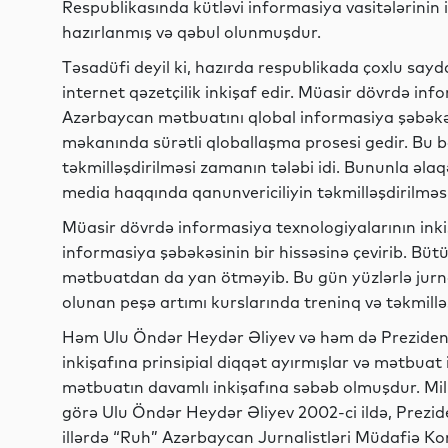
Respublikasında kütləvi informasiya vasitələrinin 
hazırlanmış və qəbul olunmuşdur.
Təsadüfi deyil ki, hazırda respublikada çoxlu sayda
internet qəzetçilik inkişaf edir. Müasir dövrdə inf
Azərbaycan mətbuatını qlobal informasiya şəbəkəsi
məkanında sürətli qloballaşma prosesi gedir. Bu 
təkmilləşdirilməsi zamanın tələbi idi. Bununla əlaqə
media haqqında qanunvericiliyin təkmilləşdirilməsi
Müasir dövrdə informasiya texnologiyalarının ink
informasiya şəbəkəsinin bir hissəsinə çevirib. B
mətbuatdan da yan ötməyib. Bu gün yüzlərlə jurnali
olunan peşə artımı kurslarında treninq və təkmilləş
Həm Ulu Öndər Heydər Əliyev və həm də Preziden
inkişafına prinsipial diqqət ayırmışlar və mətbuat 
mətbuatın davamlı inkişafına səbəb olmuşdur. Mill
görə Ulu Öndər Heydər Əliyev 2002-ci ildə, Prezid
illərdə “Ruh” Azərbaycan Jurnalistləri Müdafiə Ko