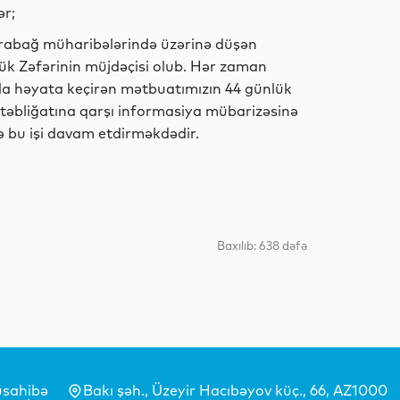
ər;
arabağ müharibələrində üzərinə düşən
Dünya
yük Zəfərinin müjdəçisi olub. Hər zaman
rla həyata keçirən mətbuatımızın 44 günlük
təbliğatına qarşı informasiya mübarizəsinə
ə bu işi davam etdirməkdədir.
Dünya
Dünya
Baxılıb: 638 dəfə
Dünya
sahibə
Bakı şəh., Üzeyir Hacıbəyov küç., 66, AZ1000