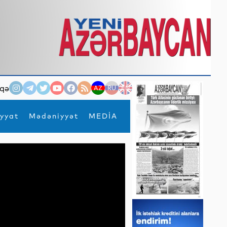
qə
AZ
RU
EN
yyat
Mədəniyyət
MEDİA
×