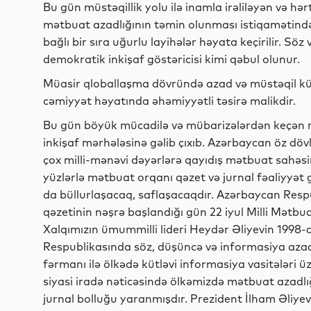
Bu gün müstəqillik yolu ilə inamla irəliləyən və hə
mətbuat azadlığının təmin olunması istiqamətində ci
bağlı bir sıra uğurlu layihələr həyata keçirilir. Sö
demokratik inkişaf göstəricisi kimi qəbul olunur.
Müasir qloballaşma dövründə azad və müstəqil küt
cəmiyyət həyatında əhəmiyyətli təsirə malikdir.
Bu gün böyük mücadilə və mübarizələrdən keçən mil
inkişaf mərhələsinə gəlib çıxıb. Azərbaycan öz döv
çox milli-mənəvi dəyərlərə qayıdış mətbuat sahəs
yüzlərlə mətbuat orqanı qəzet və jurnal fəaliyyət g
da büllurlaşacaq, saflaşacaqdır. Azərbaycan Respu
qəzetinin nəşrə başlandığı gün 22 iyul Milli Mətbu
Xalqımızın ümummilli lideri Heydər Əliyevin 1998-ci
Respublikasında söz, düşüncə və informasiya azadl
fərmanı ilə ölkədə kütləvi informasiya vasitələri üz
siyasi iradə nəticəsində ölkəmizdə mətbuat azadlığ
jurnal bolluğu yaranmışdır. Prezident İlham Əliyevi