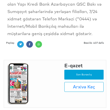
olan Yapı Kredi Bank Azərbaycan QSC Bakı və
Sumqayıt şəhərlərində yerləşən filialları, 7/24
xidmət göstərən Telefon Mərkəzi (*0444) və
İnternet/Mobil Bankçılıq məhsulları ilə
müştərilərə geniş çeşiddə xidmət göstərir.
Paylaş:
Baxılıb: 407 dəfə
E-qəzet
Son Buraxılış
Arxivə Keç