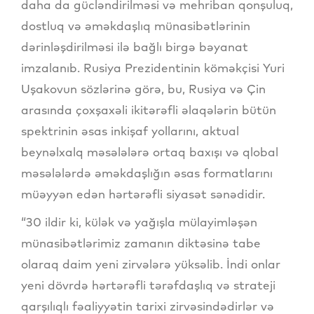
daha da gücləndirilməsi və mehriban qonşuluq,
dostluq və əməkdaşlıq münasibətlərinin
dərinləşdirilməsi ilə bağlı birgə bəyanat
imzalanıb. Rusiya Prezidentinin köməkçisi Yuri
Uşakovun sözlərinə görə, bu, Rusiya və Çin
arasında çoxşaxəli ikitərəfli əlaqələrin bütün
spektrinin əsas inkişaf yollarını, aktual
beynəlxalq məsələlərə ortaq baxışı və qlobal
məsələlərdə əməkdaşlığın əsas formatlarını
müəyyən edən hərtərəfli siyasət sənədidir.
“30 ildir ki, külək və yağışla mülayimləşən
münasibətlərimiz zamanın diktəsinə tabe
olaraq daim yeni zirvələrə yüksəlib. İndi onlar
yeni dövrdə hərtərəfli tərəfdaşlıq və strateji
qarşılıqlı fəaliyyətin tarixi zirvəsindədirlər və