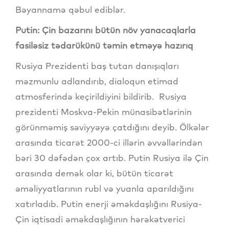
Bəyannamə qəbul ediblər.
Putin: Çin bazarını bütün növ yanacaqlarla
fasiləsiz tədarükünü təmin etməyə hazırıq
Rusiya Prezidenti baş tutan danışıqları
məzmunlu adlandırıb, dialoqun etimad
atmosferində keçirildiyini bildirib. Rusiya
prezidenti Moskva-Pekin münasibətlərinin
görünməmiş səviyyəyə çatdığını deyib. Ölkələr
arasında ticarət 2000-ci illərin əvvəllərindən
bəri 30 dəfədən çox artıb. Putin Rusiya ilə Çin
arasında demək olar ki, bütün ticarət
əməliyyatlarının rubl və yuanla aparıldığını
xatırladıb. Putin enerji əməkdaşlığını Rusiya-
Çin iqtisadi əməkdaşlığının hərəkətverici