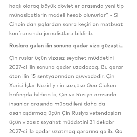
haqlı olaraq böyük dövlətlər arasında yeni tip
münasibətlərin modeli hesab olunurlar”, - Si
Cinpin danışıqlardan sonra keçirilən mətbuat
konfransında jurnalistlərə bildirib.
Ruslara gələn ilin sonuna qədər viza güzəşti...
Çin ruslar üçün vizasız səyahət müddətini
2027-ci ilin sonuna qədər uzadacaq. Bu qərar
ötən ilin 15 sentyabrından qüvvədədir. Çin
Xarici İşlər Nazirliyinin sözçüsü Quo Ciakun
brifinqdə bildirib ki, Çin və Rusiya arasında
insanlar arasında mübadiləni daha da
asanlaşdırmaq üçün Çin Rusiya vətəndaşları
üçün vizasız səyahət müddətini 31 dekabr
2027-ci ilə qədər uzatmaq qərarına gəlib. Qo