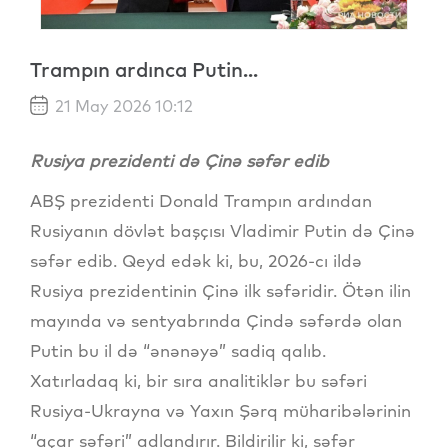
Trampın ardınca Putin...
21 May 2026 10:12
Rusiya prezidenti də Çinə səfər edib
ABŞ prezidenti Donald Trampın ardından
Rusiyanın dövlət başçısı Vladimir Putin də Çinə
səfər edib. Qeyd edək ki, bu, 2026-cı ildə
Rusiya prezidentinin Çinə ilk səfəridir. Ötən ilin
mayında və sentyabrında Çində səfərdə olan
Putin bu il də “ənənəyə” sadiq qalıb.
Xatırladaq ki, bir sıra analitiklər bu səfəri
Rusiya-Ukrayna və Yaxın Şərq müharibələrinin
“açar səfəri” adlandırır. Bildirilir ki, səfər