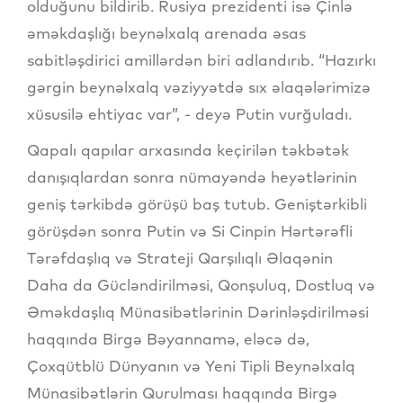
olduğunu bildirib. Rusiya prezidenti isə Çinlə
əməkdaşlığı beynəlxalq arenada əsas
sabitləşdirici amillərdən biri adlandırıb. “Hazırkı
gərgin beynəlxalq vəziyyətdə sıx əlaqələrimizə
xüsusilə ehtiyac var”, - deyə Putin vurğuladı.
Qapalı qapılar arxasında keçirilən təkbətək
danışıqlardan sonra nümayəndə heyətlərinin
geniş tərkibdə görüşü baş tutub. Geniştərkibli
görüşdən sonra Putin və Si Cinpin Hərtərəfli
Tərəfdaşlıq və Strateji Qarşılıqlı Əlaqənin
Daha da Gücləndirilməsi, Qonşuluq, Dostluq və
Əməkdaşlıq Münasibətlərinin Dərinləşdirilməsi
haqqında Birgə Bəyannamə, eləcə də,
Çoxqütblü Dünyanın və Yeni Tipli Beynəlxalq
Münasibətlərin Qurulması haqqında Birgə