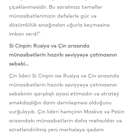
çiçəklənməsidir. Bu sarsılmaz təməllər
münasibətlərimizin dəfələrlə güc və
dözümlülük sınağından uğurla keçməsinə
imkan verdi”.
Si Cinpin: Rusiya və Çin arasında
münasibətlərin hazırkı səviyyəyə çatmasının
səbəbi...
Çin lideri Si Cinpin isə Rusiya və Çin arasında
münasibətlərin hazırkı səviyyəyə çatmasının
səbəbinin qarşılıqlı siyasi etimadın və strateji
əməkdaşlığın daim dərinləşməsi olduğunu
vurğulayıb. Çin lideri həmçinin Moskva və Pekin
arasındakı münasibətlərin daha məhsuldar və
sürətləndirilmiş yeni mərhələyə qədəm