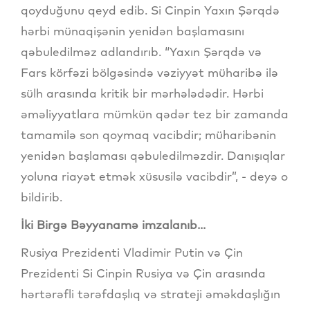
qoyduğunu qeyd edib. Si Cinpin Yaxın Şərqdə
hərbi münaqişənin yenidən başlamasını
qəbuledilməz adlandırıb. “Yaxın Şərqdə və
Fars körfəzi bölgəsində vəziyyət müharibə ilə
sülh arasında kritik bir mərhələdədir. Hərbi
əməliyyatlara mümkün qədər tez bir zamanda
tamamilə son qoymaq vacibdir; müharibənin
yenidən başlaması qəbuledilməzdir. Danışıqlar
yoluna riayət etmək xüsusilə vacibdir”, - deyə o
bildirib.
İki Birgə Bəyyanamə imzalanıb...
Rusiya Prezidenti Vladimir Putin və Çin
Prezidenti Si Cinpin Rusiya və Çin arasında
hərtərəfli tərəfdaşlıq və strateji əməkdaşlığın