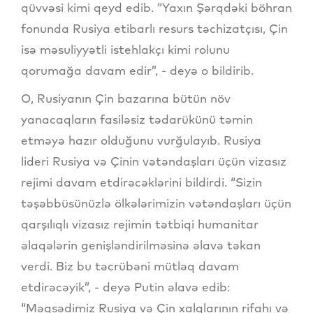
qüvvəsi kimi qeyd edib. “Yaxın Şərqdəki böhran
fonunda Rusiya etibarlı resurs təchizatçısı, Çin
isə məsuliyyətli istehlakçı kimi rolunu
qorumağa davam edir”, - deyə o bildirib.
O, Rusiyanın Çin bazarına bütün növ
yanacaqların fasiləsiz tədarükünü təmin
etməyə hazır olduğunu vurğulayıb. Rusiya
lideri Rusiya və Çinin vətəndaşları üçün vizasız
rejimi davam etdirəcəklərini bildirdi. “Sizin
təşəbbüsünüzlə ölkələrimizin vətəndaşları üçün
qarşılıqlı vizasız rejimin tətbiqi humanitar
əlaqələrin genişləndirilməsinə əlavə təkan
verdi. Biz bu təcrübəni mütləq davam
etdirəcəyik”, - deyə Putin əlavə edib:
“Məqsədimiz Rusiya və Çin xalqlarının rifahı və