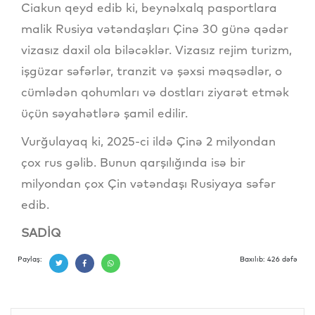
Ciakun qeyd edib ki, beynəlxalq pasportlara
malik Rusiya vətəndaşları Çinə 30 günə qədər
vizasız daxil ola biləcəklər. Vizasız rejim turizm,
işgüzar səfərlər, tranzit və şəxsi məqsədlər, o
cümlədən qohumları və dostları ziyarət etmək
üçün səyahətlərə şamil edilir.
Vurğulayaq ki, 2025-ci ildə Çinə 2 milyondan
çox rus gəlib. Bunun qarşılığında isə bir
milyondan çox Çin vətəndaşı Rusiyaya səfər
edib.
SADİQ
Paylaş:
Baxılıb: 426 dəfə