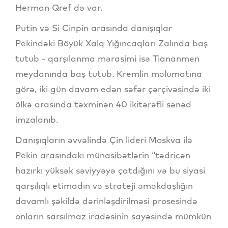
Herman Qref də var.
Putin və Si Cinpin arasında danışıqlar
Pekindəki Böyük Xalq Yığıncaqları Zalında baş
tutub - qarşılanma mərasimi isə Tiananmen
meydanında baş tutub. Kremlin məlumatına
görə, iki gün davam edən səfər çərçivəsində iki
ölkə arasında təxminən 40 ikitərəfli sənəd
imzalanıb.
Danışıqların əvvəlində Çin lideri Moskva ilə
Pekin arasındakı münasibətlərin “tədricən
hazırkı yüksək səviyyəyə çatdığını və bu siyasi
qarşılıqlı etimadın və strateji əməkdaşlığın
davamlı şəkildə dərinləşdirilməsi prosesində
onların sarsılmaz iradəsinin sayəsində mümkün