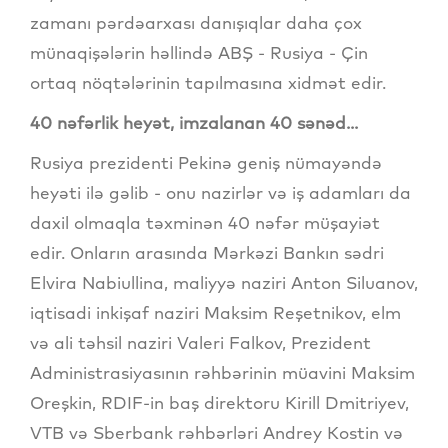
zamanı pərdəarxası danışıqlar daha çox
münaqişələrin həllində ABŞ - Rusiya - Çin
ortaq nöqtələrinin tapılmasına xidmət edir.
40 nəfərlik heyət, imzalanan 40 sənəd...
Rusiya prezidenti Pekinə geniş nümayəndə
heyəti ilə gəlib - onu nazirlər və iş adamları da
daxil olmaqla təxminən 40 nəfər müşayiət
edir. Onların arasında Mərkəzi Bankın sədri
Elvira Nabiullina, maliyyə naziri Anton Siluanov,
iqtisadi inkişaf naziri Maksim Reşetnikov, elm
və ali təhsil naziri Valeri Falkov, Prezident
Administrasiyasının rəhbərinin müavini Maksim
Oreşkin, RDIF-in baş direktoru Kirill Dmitriyev,
VTB və Sberbank rəhbərləri Andrey Kostin və