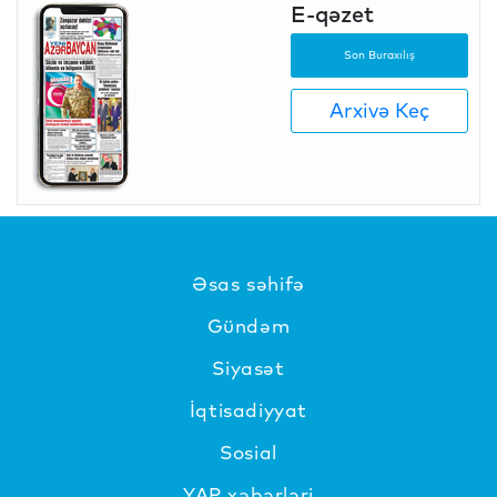
E-qəzet
Son Buraxılış
Arxivə Keç
Əsas səhifə
Gündəm
Siyasət
İqtisadiyyat
Sosial
YAP xəbərləri