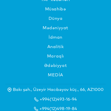
Müsahibə
Dünya
Mədəniyyat
İdman
Analitik
Maraqlı
Ədəbiyyat
MEDİA
Bakı şəh., Üzeyir Hacıbəyov küç., 66, AZ1000
+994(12)493-16-94
+994(12)498-19-84