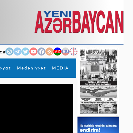
qə
AZ
RU
EN
yyat
Mədəniyyət
MEDİA
×