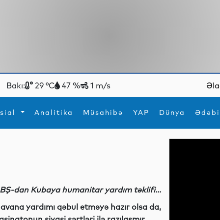
Bakı:
29 °C
47 %
1 m/s
Əla
sial
Analitika
Müsahibə
YAP
Dünya
Ədəbi
ya
İdman
Maraqlı
İdman
Yeni texnologiyalar
BŞ-dan Kubaya humanitar yardım təklifi...
avana yardımı qəbul etməyə hazır olsa da,
aşinqtonun siyasi şərtləri ilə razılaşmır