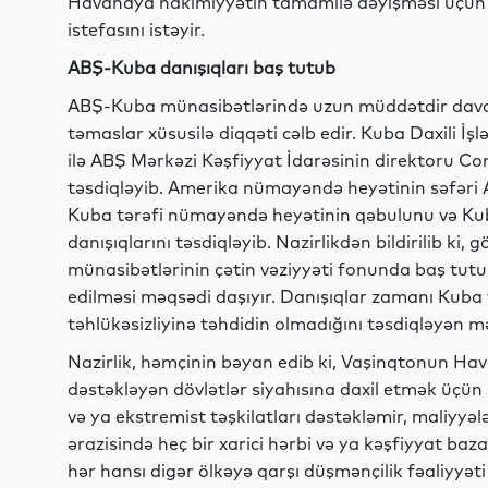
Havanaya hakimiyyətin tamamilə dəyişməsi üçün va
istefasını istəyir.
ABŞ-Kuba danışıqları baş tutub
ABŞ-Kuba münasibətlərində uzun müddətdir davam
təmaslar xüsusilə diqqəti cəlb edir. Kuba Daxili 
ilə ABŞ Mərkəzi Kəşfiyyat İdarəsinin direktoru Con 
təsdiqləyib. Amerika nümayəndə heyətinin səfəri AB
Kuba tərəfi nümayəndə heyətinin qəbulunu və Kuba 
danışıqlarını təsdiqləyib. Nazirlikdən bildirilib k
münasibətlərinin çətin vəziyyəti fonunda baş tutub
edilməsi məqsədi daşıyır. Danışıqlar zamanı Kuba
təhlükəsizliyinə təhdidin olmadığını təsdiqləyən 
Nazirlik, həmçinin bəyan edib ki, Vaşinqtonun Hava
dəstəkləyən dövlətlər siyahısına daxil etmək üçün
və ya ekstremist təşkilatları dəstəkləmir, maliyyə
ərazisində heç bir xarici hərbi və ya kəşfiyyat ba
hər hansı digər ölkəyə qarşı düşmənçilik fəaliyyət