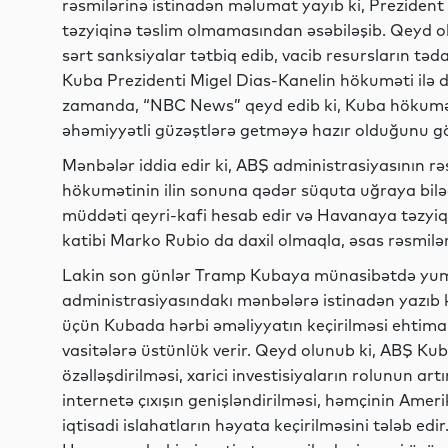
rəsmilərinə istinadən məlumat yayıb ki, Prezide
təzyiqinə təslim olmamasından əsəbiləşib. Qeyd o
sərt sanksiyalar tətbiq edib, vacib resursların t
Kuba Prezidenti Migel Dias-Kanelin hökuməti ilə d
zamanda, “NBC News” qeyd edib ki, Kuba hökumət
əhəmiyyətli güzəştlərə getməyə hazır olduğunu g
Mənbələr iddia edir ki, ABŞ administrasiyasının r
hökumətinin ilin sonuna qədər süquta uğraya biləc
müddəti qeyri-kafi hesab edir və Havanaya təzyiq
katibi Marko Rubio da daxil olmaqla, əsas rəsmilərd
Lakin son günlər Tramp Kubaya münasibətdə yumşa
administrasiyasındakı mənbələrə istinadən yazıb
üçün Kubada hərbi əməliyyatın keçirilməsi ehtimalın
vasitələrə üstünlük verir. Qeyd olunub ki, ABŞ Ku
özəlləşdirilməsi, xarici investisiyaların rolunun ar
internetə çıxışın genişləndirilməsi, həmçinin Amerik
iqtisadi islahatların həyata keçirilməsini tələb e