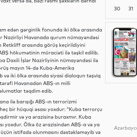
xt versə də, bəzi rəsmi şəxslərin dərhal
30
31
Siyasət
 edən gərginlik fonunda iki ölkə arasında
İşlər Nazirliyi Havanada qurum nümayəndəsi
Retkliff arasında görüş keçirildiyini
Ş hökumətinin müraciəti ilə təşkil edilib.
Dünya
Daxili İşlər Nazirliyinin nümayəndəsi ilə
i, görüş mayın 14-də Kuba-Amerika
 və iki ölkə arasında siyasi dialoqun təşviq
 tərəfi Havanadan ABŞ-ın milli
Dünya
məlumatlar təqdim edib.
na ilə barışığı ABŞ-ın terrorizmi
 heç bir hüquqi əsası yoxdur: “Kuba terrorçu
ləşdirmir və ya ərazisinə buraxmır. Kuba
Dünya
zası yoxdur. Ölkə öz ərazisindən ABŞ-a və ya
Azərbayca
i üçün istifadə olunmasını dəstəkləməyib və