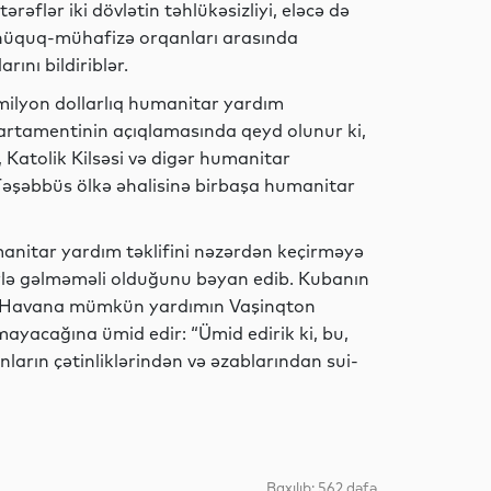
əflər iki dövlətin təhlükəsizliyi, eləcə də
 hüquq-mühafizə orqanları arasında
Dünya
ını bildiriblər.
lyon dollarlıq humanitar yardım
artamentinin açıqlamasında qeyd olunur ki,
 Katolik Kilsəsi və digər humanitar
Dünya
 Təşəbbüs ölkə əhalisinə birbaşa humanitar
anitar yardım təklifini nəzərdən keçirməyə
Dünya
lərlə gəlməməli olduğunu bəyan edib. Kubanın
örə, Havana mümkün yardımın Vaşinqton
nmayacağına ümid edir: “Ümid edirik ki, bu,
ların çətinliklərindən və əzablarından sui-
Dünya
Baxılıb: 562 dəfə