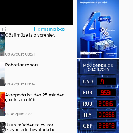
nti
Hamısına bax
Gözümüzə işıq verənlər...
08 Avqust 08:51
Robotlar robotu
MƏZƏNNƏLƏR
08.08.2026
1.7
08 Avqust 08:34
1.9591
Avropada istidən 25 mindən
çox insan ölüb
2.0816
07 Avqust 23:21
0.0356
Uzun müddət televizor
2.2873
izləyənlərin beynində bu