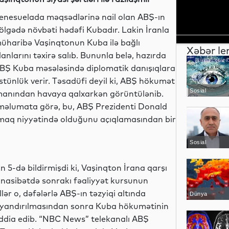
enesuelada məqsədlərinə nail olan ABŞ-ın
ölgədə növbəti hədəfi Kubadır. Lakin İranla
üharibə Vaşinqtonun Kuba ilə bağlı
Xəbər le
lanlarını təxirə salıb. Bununla belə, hazırda
BŞ Kuba məsələsində diplomatik danışıqlara
stünlük verir. Təsadüfi deyil ki, ABŞ hökumət
Sosial
manından havaya qalxarkən görüntülənib.
i məlumata görə, bu, ABŞ Prezidenti Donald
maq niyyətində olduğunu açıqlamasından bir
Sosial
 5-də bildirmişdi ki, Vaşinqton İrana qarşı
nasibətdə sonrakı fəaliyyət kursunun
ər o, dəfələrlə ABŞ-ın təzyiqi altında
Dünya
ayandırılmasından sonra Kuba hökumətinin
iddia edib. “NBC News” telekanalı ABŞ