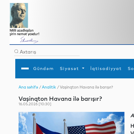
Gündəm
Siyasət
İqtisadiyyat
So
Ana səhifə
/
Analitik
/ Vaşinqton Havana ilə barışır?
Ana səhifə
Ədəbiyyat
Siyasət
Sosial
Dün
Vaşinqton Havana ilə barışır?
Gündəm
MEDİA
Xarici siyasət
Turizm
İqtisadiyyat
Daxili siyasət
Elm
16.05.2026 [10:30]
YAP
Din
Analitika
Hadisə
A
Mədəniyyət
Diaspor
Müsahibə
H
V