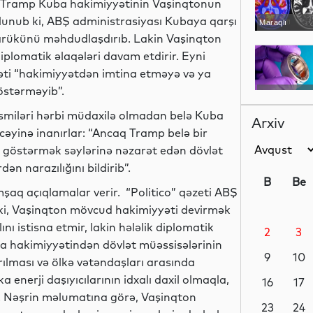
nt Tramp Kuba hakimiyyətinin Vaşinqtonun
lunub ki, ABŞ administrasiyası Kubaya qarşı
Maraqlı
ədarükünü məhdudlaşdırıb. Lakin Vaşinqton
iplomatik əlaqələri davam etdirir. Eyni
i “hakimiyyətdən imtina etməyə və ya
östərməyib”.
Maraqlı
əsmiləri hərbi müdaxilə olmadan belə Kuba
Arxiv
əyinə inanırlar: “Ancaq Tramp belə bir
 göstərmək səylərinə nəzarət edən dövlət
Analitik
ən narazılığını bildirib”.
B
Be
q açıqlamalar verir. “Politico” qəzeti ABŞ
 ki, Vaşinqton mövcud hakimiyyəti devirmək
ı istisna etmir, lakin hələlik diplomatik
2
3
Siyasət
ba hakimiyyətindən dövlət müəssisələrinin
9
10
tırılması və ölkə vətəndaşları arasında
a enerji daşıyıcılarının idxalı daxil olmaqla,
16
17
dir. Nəşrin məlumatına görə, Vaşinqton
Siyasət
23
24