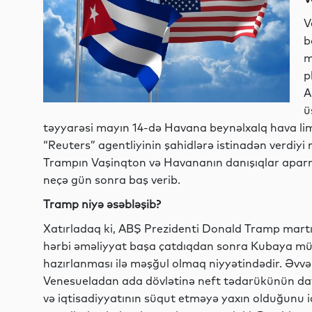
V
b
m
p
A
ü
təyyarəsi mayın 14-də Havana beynəlxalq hava li
“Reuters” agentliyinin şahidlərə istinadən verdiy
Trampın Vaşinqton və Havananın danışıqlar apar
neçə gün sonra baş verib.
Tramp niyə əsəbləşib?
Xatırladaq ki, ABŞ Prezidenti Donald Tramp martın
hərbi əməliyyat başa çatdıqdan sonra Kubaya mü
hazırlanması ilə məşğul olmaq niyyətindədir. Əvvəll
Venesueladan ada dövlətinə neft tədarükünün d
və iqtisadiyyatının süqut etməyə yaxın olduğunu 