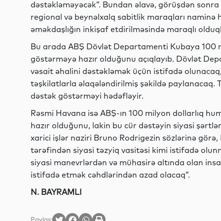
dəstəkləməyəcək”. Bundan əlavə, görüşdən sonra tər
regional və beynəlxalq sabitlik maraqları naminə
əməkdaşlığın inkişaf etdirilməsində maraqlı olduqlar
Bu arada ABŞ Dövlət Departamenti Kubaya 100 mi
göstərməyə hazır olduğunu açıqlayıb. Dövlət Dep
vəsait əhalini dəstəkləmək üçün istifadə olunacaq,
təşkilatlarla əlaqələndirilmiş şəkildə paylanacaq.
dəstək göstərməyi hədəfləyir.
Rəsmi Havana isə ABŞ-ın 100 milyon dollarlıq hum
hazır olduğunu, lakin bu cür dəstəyin siyasi şərt
xarici işlər naziri Bruno Rodrigezin sözlərinə g
tərəfindən siyasi təzyiq vasitəsi kimi istifadə olu
siyasi manevrlərdən və mühasirə altında olan insan
istifadə etmək cəhdlərindən azad olacaq”.
N. BAYRAMLI
Paylaş: