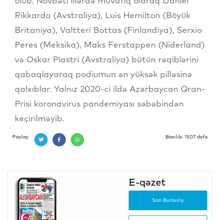
olub. Növbəti illərdə müvafiq olaraq Daniel
Rikkardo (Avstraliya), Luis Hemilton (Böyük
Britaniya), Valtteri Bottas (Finlandiya), Serxio
Peres (Meksika), Maks Ferstappen (Niderland)
və Oskar Piastri (Avstraliya) bütün rəqiblərini
qabaqlayaraq podiumun ən yüksək pilləsinə
qalxıblar. Yalnız 2020-ci ildə Azərbaycan Qran-
Prisi koronavirus pandemiyası səbəbindən
keçirilməyib.
Paylaş:
Baxılıb: 1507 dəfə
E-qəzet
Son Buraxılış