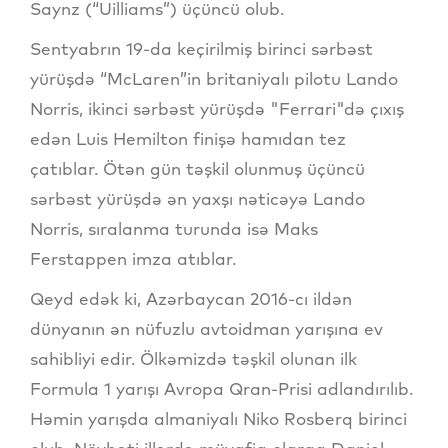
Saynz (“Uilliams”) üçüncü olub.
Sentyabrın 19-da keçirilmiş birinci sərbəst
yürüşdə “McLaren”in britaniyalı pilotu Lando
Norris, ikinci sərbəst yürüşdə "Ferrari"də çıxış
edən Luis Hemilton finişə hamıdan tez
çatıblar. Ötən gün təşkil olunmuş üçüncü
sərbəst yürüşdə ən yaxşı nəticəyə Lando
Norris, sıralanma turunda isə Maks
Ferstappen imza atıblar.
Qeyd edək ki, Azərbaycan 2016-cı ildən
dünyanın ən nüfuzlu avtoidman yarışına ev
sahibliyi edir. Ölkəmizdə təşkil olunan ilk
Formula 1 yarışı Avropa Qran-Prisi adlandırılıb.
Həmin yarışda almaniyalı Niko Rosberq birinci