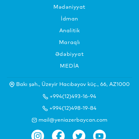
Mədəniyyat
İdman
Analitik
Maraqlı
Ədəbiyyat
MEDİA
Bakı şəh., Üzeyir Hacıbəyov küç., 66, AZ1000
+994(12)493-16-94
+994(12)498-19-84
mail@yeniazerbaycan.com