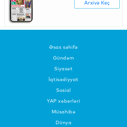
Arxivə Keç
Əsas səhifə
Gündəm
Siyasət
İqtisadiyyat
Sosial
YAP xəbərləri
Müsahibə
Dünya