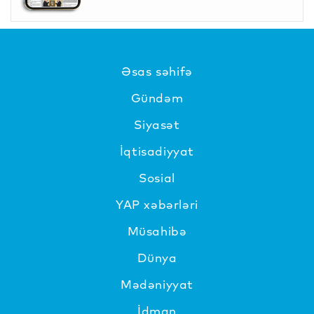
Əsas səhifə
Gündəm
Siyasət
İqtisadiyyat
Sosial
YAP xəbərləri
Müsahibə
Dünya
Mədəniyyat
İdman