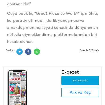
göstəricidir.”
Qeyd edək ki, “Great Place to Work®” iş mühiti,
korporativ etimad, liderlik yanaşması və
əməkdaş məmnuniyyəti sahəsində dünyanın ən
nüfuzlu qiymətləndirmə platformalarından biri
hesab olunur.
Paylaş:
Baxılıb: 523 dəfə
E-qəzet
Son Buraxılış
Arxivə Keç