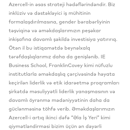
Azercell-in əsas strateji hədəflərindəndir. Biz
inklüziv və dəstəkləyici iş mühitinin
formalaşdırılmasına, gender bərabərliyinin
təşviqinə və əməkdaşlarımızın peşəkar
inkişafına davamlı şəkildə investisiya yatırırıq.
Ötən il bu istiqamətdə beynəlxalq
tərəfdaşlıqlarımız daha da genişlənib. IE
Business School, FranklinCovey kimi nüfuzlu
institutlarla əməkdaşlıq çərçivəsində həyata
keçirilən liderlik və etik idarəetmə proqramları
şirkətdə məsuliyyətli liderlik yanaşmasının və
davamlı öyrənmə mədəniyyətinin daha da
güclənməsinə töhfə verib. Əməkdaşlarımızın
Azercell-i artıq ikinci dəfə “Əla İş Yeri” kimi
qiymətləndirməsi bizim üçün ən dəyərli