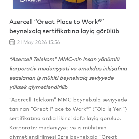
Azercell “Great Place to Work®”
beynəlxalq sertifikatına layiq görülüb
21 May 2026 15:56
“Azercell Telekom” MMC-nin insan yönümlü
korporativ mədəniyyəti və əməkdaş inkişafına
əsaslanan iş mühiti beynəlxalq səviyyədə
yüksək qiymətləndirilib
“Azercell Telekom” MMC beynəlxalq səviyyədə
tanınan “Great Place to Work®” (“Əla İş Yeri”)
sertifikatına ardıcıl ikinci dəfə layiq görülüb.
Korporativ mədəniyyət və iş mühitinin
qiymətləndirilməsi üzrə beynəlxalq “Great