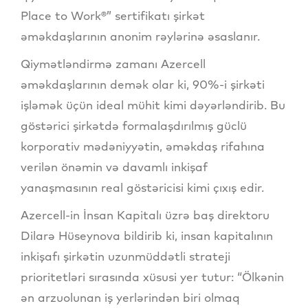
Place to Work®” sertifikatı şirkət
əməkdaşlarının anonim rəylərinə əsaslanır.
Qiymətləndirmə zamanı Azercell
əməkdaşlarının demək olar ki, 90%-i şirkəti
işləmək üçün ideal mühit kimi dəyərləndirib. Bu
göstərici şirkətdə formalaşdırılmış güclü
korporativ mədəniyyətin, əməkdaş rifahına
verilən önəmin və davamlı inkişaf
yanaşmasının real göstəricisi kimi çıxış edir.
Azercell-in İnsan Kapitalı üzrə baş direktoru
Dilarə Hüseynova bildirib ki, insan kapitalının
inkişafı şirkətin uzunmüddətli strateji
prioritetləri sırasında xüsusi yer tutur: “Ölkənin
ən arzuolunan iş yerlərindən biri olmaq