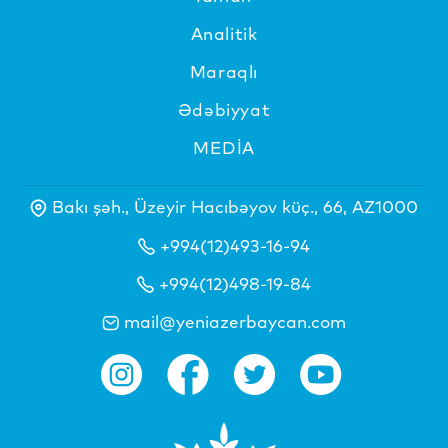
Analitik
Maraqlı
Ədəbiyyat
MEDİA
Bakı şəh., Üzeyir Hacıbəyov küç., 66, AZ1000
+994(12)493-16-94
+994(12)498-19-84
mail@yeniazerbaycan.com