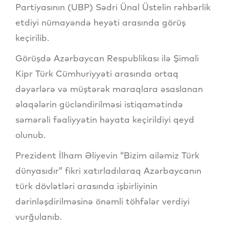
Partiyasının (UBP) Sədri Ünal Üstelin rəhbərlik
etdiyi nümayəndə heyəti arasında görüş
keçirilib.
Görüşdə Azərbaycan Respublikası ilə Şimali
Kipr Türk Cümhuriyyəti arasında ortaq
dəyərlərə və müştərək maraqlara əsaslanan
əlaqələrin gücləndirilməsi istiqamətində
səmərəli fəaliyyətin həyata keçirildiyi qeyd
olunub.
Prezident İlham Əliyevin “Bizim ailəmiz Türk
dünyasıdır” fikri xatırladılaraq Azərbaycanın
türk dövlətləri arasında işbirliyinin
dərinləşdirilməsinə önəmli töhfələr verdiyi
vurğulanıb.