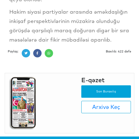
Hakim siyasi partiyalar arasında əməkdaşlığın
inkişaf perspektivlərinin müzakirə olunduğu
görüşdə qarşılıqlı maraq doğuran digər bir sıra
məsələlərə dair fikir mübadiləsi aparılıb.
Paylaş:
Baxılıb: 422 dəfə
E-qəzet
Son Buraxılış
Arxivə Keç