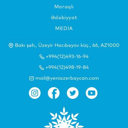
Maraqlı
Ədəbiyyat
MEDİA
Bakı şəh., Üzeyir Hacıbəyov küç., 66, AZ1000
+994(12)493-16-94
+994(12)498-19-84
mail@yeniazerbaycan.com