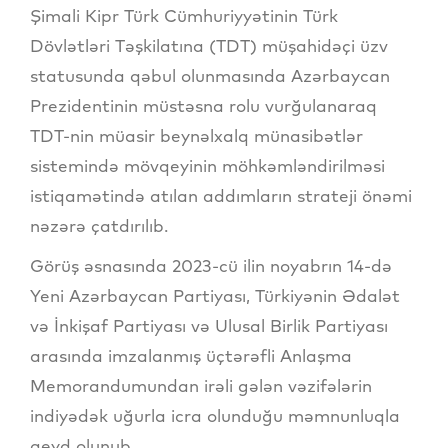
Şimali Kipr Türk Cümhuriyyətinin Türk
Dövlətləri Təşkilatına (TDT) müşahidəçi üzv
statusunda qəbul olunmasında Azərbaycan
Prezidentinin müstəsna rolu vurğulanaraq
TDT-nin müasir beynəlxalq münasibətlər
sistemində mövqeyinin möhkəmləndirilməsi
istiqamətində atılan addımların strateji önəmi
nəzərə çatdırılıb.
Görüş əsnasında 2023-cü ilin noyabrın 14-də
Yeni Azərbaycan Partiyası, Türkiyənin Ədalət
və İnkişaf Partiyası və Ulusal Birlik Partiyası
arasında imzalanmış üçtərəfli Anlaşma
Memorandumundan irəli gələn vəzifələrin
indiyədək uğurla icra olunduğu məmnunluqla
qeyd olunub.