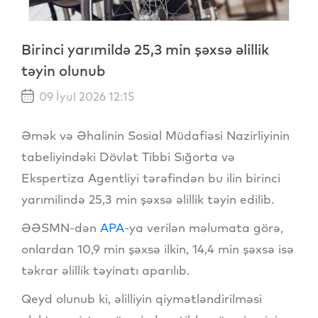
Birinci yarımildə 25,3 min şəxsə əlillik
təyin olunub
09 İyul 2026 12:15
Əmək və Əhalinin Sosial Müdafiəsi Nazirliyinin
tabeliyindəki Dövlət Tibbi Sığorta və
Ekspertiza Agentliyi tərəfindən bu ilin birinci
yarımilində 25,3 min şəxsə əlillik təyin edilib.
ƏƏSMN-dən
APA
-ya verilən məlumata görə,
onlardan 10,9 min şəxsə ilkin, 14,4 min şəxsə isə
təkrar əlillik təyinatı aparılıb.
Qeyd olunub ki, əlilliyin qiymətləndirilməsi