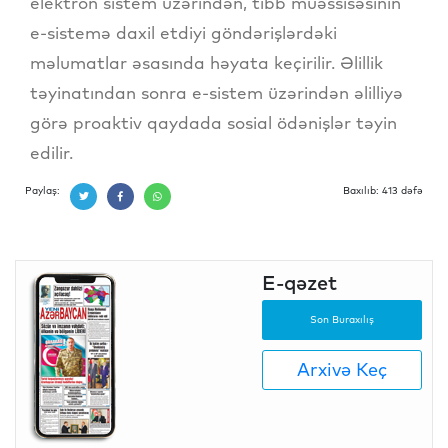
elektron sistem üzərindən, tibb müəssisəsinin
e-sistemə daxil etdiyi göndərişlərdəki
məlumatlar əsasında həyata keçirilir. Əlillik
təyinatından sonra e-sistem üzərindən əlilliyə
görə proaktiv qaydada sosial ödənişlər təyin
edilir.
Paylaş:
Baxılıb: 413 dəfə
E-qəzet
Son Buraxılış
Arxivə Keç