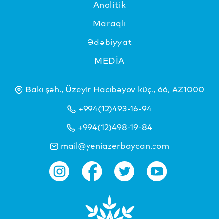
Analitik
Maraqlı
Ədəbiyyat
MEDİA
Bakı şəh., Üzeyir Hacıbəyov küç., 66, AZ1000
+994(12)493-16-94
+994(12)498-19-84
mail@yeniazerbaycan.com