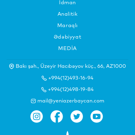
İdman
Analitik
Maraqlı
Ədəbiyyat
MEDİA
Bakı şəh., Üzeyir Hacıbəyov küç., 66, AZ1000
+994(12)493-16-94
+994(12)498-19-84
mail@yeniazerbaycan.com