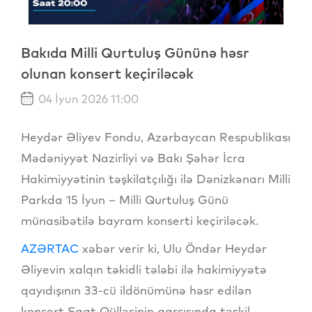
Bakıda Milli Qurtuluş Gününə həsr
olunan konsert keçiriləcək
04 İyun 2026 11:00
Heydər Əliyev Fondu, Azərbaycan Respublikası
Mədəniyyət Nazirliyi və Bakı Şəhər İcra
Hakimiyyətinin təşkilatçılığı ilə Dənizkənarı Milli
Parkda 15 İyun – Milli Qurtuluş Günü
münasibətilə bayram konserti keçiriləcək.
AZƏRTAC
xəbər verir ki, Ulu Öndər Heydər
Əliyevin xalqın təkidli tələbi ilə hakimiyyətə
qayıdışının 33-cü ildönümünə həsr edilən
konsert Saat Qülləsinin qarşısında təşkil