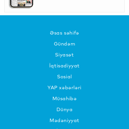
Əsas səhifə
Gündəm
Siyasət
İqtisadiyyat
Sosial
YAP xəbərləri
Müsahibə
Dünya
Mədəniyyat