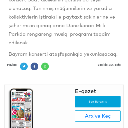
olunacaq. Tanınmış müğənnilərin və yaradıcı
kollektivlərin iştirakı ilə paytaxt sakinlərinə və
şəhərimizin qonaqlarına Dənizkənarı Milli
Parkda rəngarəng musiqi proqramı təqdim
ediləcək.
Bayram konserti atəşfəşanlıqla yekunlaşacaq.
Paylaş:
Baxılıb: 454 dəfə
E-qəzet
Son Buraxılış
Arxivə Keç