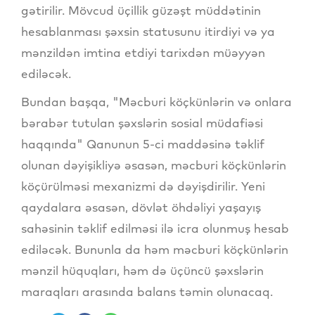
gətirilir. Mövcud üçillik güzəşt müddətinin
hesablanması şəxsin statusunu itirdiyi və ya
mənzildən imtina etdiyi tarixdən müəyyən
ediləcək.
Bundan başqa, "Məcburi köçkünlərin və onlara
bərabər tutulan şəxslərin sosial müdafiəsi
haqqında" Qanunun 5-ci maddəsinə təklif
olunan dəyişikliyə əsasən, məcburi köçkünlərin
köçürülməsi mexanizmi də dəyişdirilir. Yeni
qaydalara əsasən, dövlət öhdəliyi yaşayış
sahəsinin təklif edilməsi ilə icra olunmuş hesab
ediləcək. Bununla da həm məcburi köçkünlərin
mənzil hüquqları, həm də üçüncü şəxslərin
maraqları arasında balans təmin olunacaq.