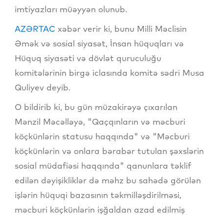
imtiyazları müəyyən olunub.
AZƏRTAC
xəbər verir ki, bunu Milli Məclisin
Əmək və sosial siyasət, İnsan hüquqları və
Hüquq siyasəti və dövlət quruculuğu
komitələrinin birgə iclasında komitə sədri Musa
Quliyev deyib.
O bildirib ki, bu gün müzakirəyə çıxarılan
Mənzil Məcəlləyə, "Qaçqınların və məcburi
köçkünlərin statusu haqqında" və "Məcburi
köçkünlərin və onlara bərabər tutulan şəxslərin
sosial müdafiəsi haqqında" qanunlara təklif
edilən dəyişikliklər də məhz bu sahədə görülən
işlərin hüquqi bazasının təkmilləşdirilməsi,
məcburi köçkünlərin işğaldan azad edilmiş