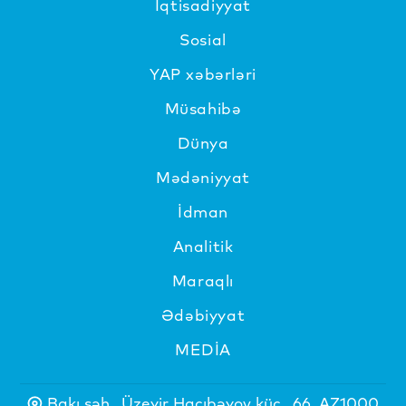
İqtisadiyyat
Sosial
YAP xəbərləri
Müsahibə
Dünya
Mədəniyyat
İdman
Analitik
Maraqlı
Ədəbiyyat
MEDİA
Bakı şəh., Üzeyir Hacıbəyov küç., 66, AZ1000