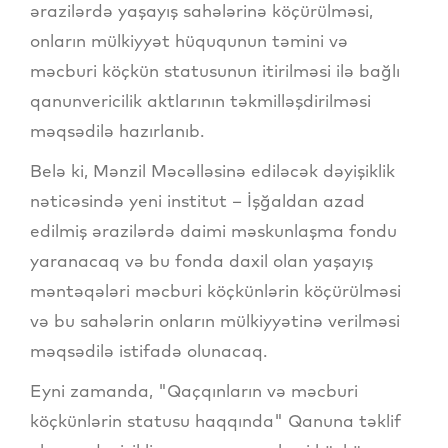
ərazilərdə yaşayış sahələrinə köçürülməsi,
onların mülkiyyət hüququnun təmini və
məcburi köçkün statusunun itirilməsi ilə bağlı
qanunvericilik aktlarının təkmilləşdirilməsi
məqsədilə hazırlanıb.
Belə ki, Mənzil Məcəlləsinə ediləcək dəyişiklik
nəticəsində yeni institut – İşğaldan azad
edilmiş ərazilərdə daimi məskunlaşma fondu
yaranacaq və bu fonda daxil olan yaşayış
məntəqələri məcburi köçkünlərin köçürülməsi
və bu sahələrin onların mülkiyyətinə verilməsi
məqsədilə istifadə olunacaq.
Eyni zamanda, "Qaçqınların və məcburi
köçkünlərin statusu haqqında" Qanuna təklif