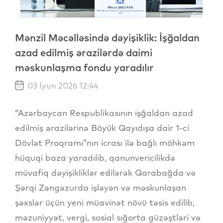
Mənzil Məcəlləsində dəyişiklik: İşğaldan
azad edilmiş ərazilərdə daimi
məskunlaşma fondu yaradılır
03 İyun 2026 12:44
“Azərbaycan Respublikasının işğaldan azad
edilmiş ərazilərinə Böyük Qayıdışa dair 1-ci
Dövlət Proqramı”nın icrası ilə bağlı möhkəm
hüquqi baza yaradılıb, qanunvericilikdə
müvafiq dəyişikliklər edilərək Qarabağda və
Şərqi Zəngəzurda işləyən və məskunlaşan
şəxslər üçün yeni müavinət növü təsis edilib,
məzuniyyət, vergi, sosial sığorta güzəştləri və