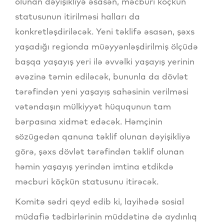
olunan dəyişikliyə əsasən, məcburi köçkün
statusunun itirilməsi halları da
konkretləşdiriləcək. Yeni təklifə əsasən, şəxs
yaşadığı regionda müəyyənləşdirilmiş ölçüdə
başqa yaşayış yeri ilə əvvəlki yaşayış yerinin
əvəzinə təmin ediləcək, bununla da dövlət
tərəfindən yeni yaşayış sahəsinin verilməsi
vətəndaşın mülkiyyət hüququnun tam
bərpasına xidmət edəcək. Həmçinin
sözügedən qanuna təklif olunan dəyişikliyə
görə, şəxs dövlət tərəfindən təklif olunan
həmin yaşayış yerindən imtina etdikdə
məcburi köçkün statusunu itirəcək.
Komitə sədri qeyd edib ki, layihədə sosial
müdafiə tədbirlərinin müddətinə də aydınlıq