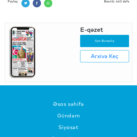
Paylaş:
Baxılıb: 440 dəfə
E-qəzet
Son Buraxılış
Arxivə Keç
Əsas səhifə
Gündəm
Siyasət