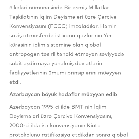
ölkələri nümunəsində Birləşmiş Millətlər
Təşkilatının İqlim Dəyişmələri üzrə Çərçivə
Konvensiyasını (FCCC) imzaladılar. Həmin
saziş atmosferdə istixana qazlarının Yer
kürəsinin iqlim sisteminə olan qlobal
antropogen təsirli təhdid etməyən səviyyədə
sabitləşdirməyə yönəlmiş dövlətlərin
fəaliyyətlərinin ümumi prinsiplərini müəyyən
etdi.
Azərbaycan böyük hədəflər müəyyən edib
Azərbaycan 1995-ci ildə BMT-nin İqlim
Dəyişmələri üzrə Çərçivə Konvensiyasını,
2000-ci ildə isə konvensiyanın Kioto
protokolunu ratifikasiya etdikdən sonra qlobal