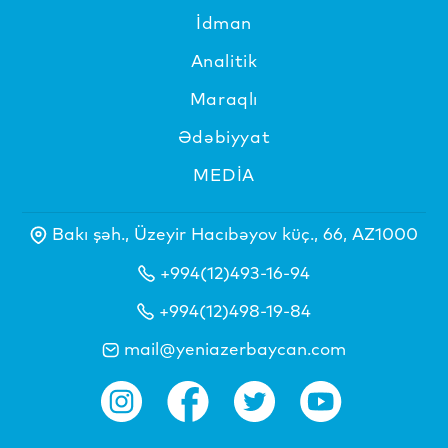
İdman
Analitik
Maraqlı
Ədəbiyyat
MEDİA
Bakı şəh., Üzeyir Hacıbəyov küç., 66, AZ1000
+994(12)493-16-94
+994(12)498-19-84
mail@yeniazerbaycan.com