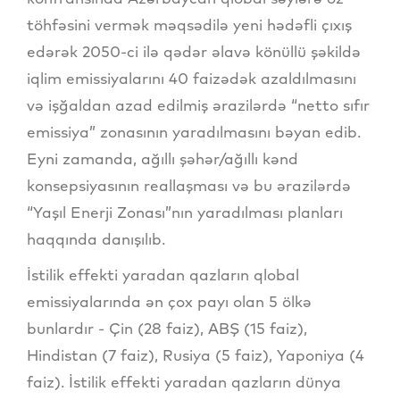
töhfəsini vermək məqsədilə yeni hədəfli çıxış
edərək 2050-ci ilə qədər əlavə könüllü şəkildə
iqlim emissiyalarını 40 faizədək azaldılmasını
və işğaldan azad edilmiş ərazilərdə “netto sıfır
emissiya” zonasının yaradılmasını bəyan edib.
Eyni zamanda, ağıllı şəhər/ağıllı kənd
konsepsiyasının reallaşması və bu ərazilərdə
“Yaşıl Enerji Zonası”nın yaradılması planları
haqqında danışılıb.
İstilik effekti yaradan qazların qlobal
emissiyalarında ən çox payı olan 5 ölkə
bunlardır - Çin (28 faiz), ABŞ (15 faiz),
Hindistan (7 faiz), Rusiya (5 faiz), Yaponiya (4
faiz). İstilik effekti yaradan qazların dünya