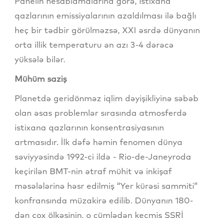
Panelin hesablamalarına görə, istixana
qazlarının emissiyalarının azaldılması ilə bağlı
heç bir tədbir görülməzsə, XXI əsrdə dünyanın
orta illik temperaturu ən azı 3-4 dərəcə
yüksələ bilər.
Mühüm saziş
Planetdə geridönməz iqlim dəyişikliyinə səbəb
olan əsas problemlər sırasında atmosferdə
istixana qazlarının konsentrasiyasının
artmasıdır. İlk dəfə həmin fenomen dünya
səviyyəsində 1992-ci ildə - Rio-de-Janeyroda
keçirilən BMT-nin ətraf mühit və inkişaf
məsələlərinə həsr edilmiş “Yer kürəsi sammiti”
konfransında müzakirə edilib. Dünyanın 180-
dən çox ölkəsinin, o cümlədən keçmiş SSRİ