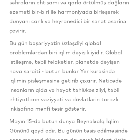
səhraların ehtişamı və qarla örtülmüş dağların
əzəməti bir-biri ilə harmoniyada birləşərək
dünyanı canlı və heyranedici bir sənət əsərinə
çevirir.
Bu gün bəşəriyyətin üzləşdiyi qlobal
problemlərdən biri iqlim dəyişikliyidir. Qlobal
istiləşmə, təbii fəlakətlər, planetdə dəyişən
hava şəraiti - bütün bunlar Yer kürəsində
iqlimin pisləşməsinə gətirib çıxarır. Nəticədə
insanların qida və həyat təhlükəsizliyi, təbii
ehtiyatların vəziyyəti və dövlətlərin tarazlı
inkişafına mənfi təsir göstərir.
Mayın 15-də bütün dünya Beynəlxalq İqlim
Gününü qeyd edir. Bu günün təsis edilməsində
əsas məqsəd dünyanın dayanıqlı inkişafı üçün