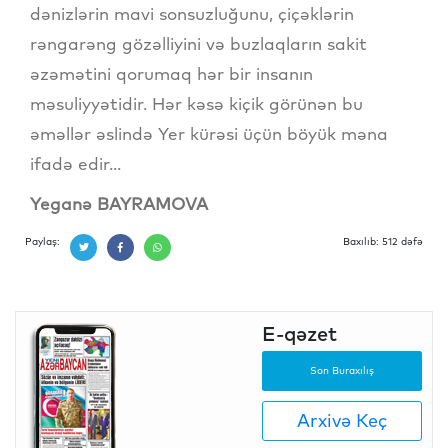
dənizlərin mavi sonsuzluğunu, çiçəklərin
rəngarəng gözəlliyini və buzlaqların sakit
əzəmətini qorumaq hər bir insanın
məsuliyyətidir. Hər kəsə kiçik görünən bu
əməllər əslində Yer kürəsi üçün böyük məna
ifadə edir...
Yeganə BAYRAMOVA
Paylaş:
Baxılıb: 512 dəfə
E-qəzet
Son Buraxılış
Arxivə Keç