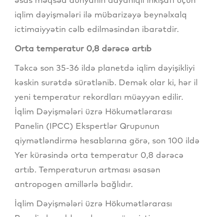
iqlim dəyişmələri ilə mübarizəyə beynəlxalq
ictimaiyyətin cəlb edilməsindən ibarətdir.
Orta temperatur 0,8 dərəcə artıb
Təkcə son 35-36 ildə planetdə iqlim dəyişikliyi
kəskin surətdə sürətlənib. Demək olar ki, hər il
yeni temperatur rekordları müəyyən edilir.
İqlim Dəyişmələri üzrə Hökumətlərarası
Panelin (IPCC) Ekspertlər Qrupunun
qiymətləndirmə hesablarına görə, son 100 ildə
Yer kürəsində orta temperatur 0,8 dərəcə
artıb. Temperaturun artması əsasən
antropogen amillərlə bağlıdır.
İqlim Dəyişmələri üzrə Hökumətlərarası