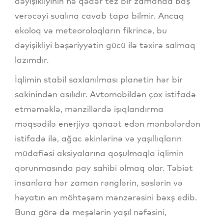
dəyişikliyinin nə qədər tez bir zamanda baş
verəcəyi sualına cavab tapa bilmir. Ancaq
ekoloq və meteoroloqların fikrincə, bu
dəyişikliyi bəşəriyyətin gücü ilə təxirə salmaq
lazımdır.
İqlimin stabil saxlanılması planetin hər bir
sakinindən asılıdır. Avtomobildən çox istifadə
etməməklə, mənzillərdə işıqlandırma
məqsədilə enerjiyə qənaət edən mənbələrdən
istifadə ilə, ağac əkinlərinə və yaşıllıqların
müdafiəsi aksiyalarına qoşulmaqla iqlimin
qorunmasında pay sahibi olmaq olar. Təbiət
insanlara hər zaman rənglərin, səslərin və
həyatın ən möhtəşəm mənzərəsini bəxş edib.
Buna görə də meşələrin yaşıl nəfəsini,