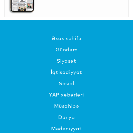
Əsas səhifə
Gündəm
Siyasət
İqtisadiyyat
Sosial
YAP xəbərləri
Müsahibə
Dünya
Mədəniyyat