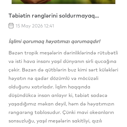
Təbiətin rənglərini soldurmayaq...
15 May 2026 12:41
İqlimi qorumaq həyatımızı qorumaqdır!
Bəzən tropik meşələrin dərinliklərində rütubətli
və isti hava insanı yaşıl dünyanın sirli qucağına
çəkir. Bəzən də qütblərin buz kimi sərt küləkləri
həyatın nə qədər dözümlü və möcüzəli
olduğunu xatırladır. İqlim haqqında
düşündükcə insan anlayır ki, təbiət sadəcə
yaşadığımız məkan deyil, həm də həyatımızın
rəngarəng tablosudur. Çünki mavi okeanların
sonsuzluğu, yaşıl meşələrin sakitliyi, qızılı