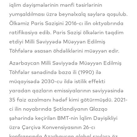
iqlim dəyişmələrinin mənfi təsirlərinin
yumşaldılması üzrə beynəlxalq səylərə qoşulub.
Ölkəmiz Paris Sazişini 2016-cı ilin oktyabrında
ratifikasiya edib. Paris Sazişi ölkələrin təqdim
etdiyi Milli Səviyyədə Müəyyən Edilmiş
Töhfələrə əsasən öhdəliklərini müəyyən edir.
Azərbaycan Milli Səviyyədə Müəyyən Edilmiş
Töhfələr sənədində baza ili (1990) ilə
müqayisədə 2030-cu ildə istilik effekti
yaradan qazların emissiyalarının səviyyəsində
35 faiz azalmanı hədəf kimi götürmüşdü. 2021-
ci ilin noyabrında Şotlandiyanın Qlazqo
şəhərində keçirilən BMT-nin İqlim Dəyişikliyi
üzrə Çərçivə Konvensiyasının 26-cı
konfransında Azərbaycan qlobal səylərə öz