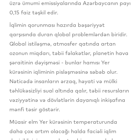
üzrə ümumi emissiyalarında Azərbaycanın payı
0,15 faiz təşkil edir.
İqlimin qorunması hazırda bəşəriyyət
qarşısında duran qlobal problemlərdən biridir.
Qlobal istiləşmə, atmosfer qatında artan
ozonun miqdarı, təbii fəlakətlər, planetin hava
şəraitinin dəyişməsi - bunlar hamısı Yer
kürəsinin iqliminin pisləşməsinə səbəb olur.
Nəticədə insanların ərzaq, həyati və mülki
təhlükəsizliyi sual altında qalır, təbii resursların
vəziyyətinə və dövlətlərin dayanıqlı inkişafına
mənfi təsir göstərir.
Müasir elm Yer kürəsinin temperaturunda
daha çox artım olacağı halda faciəli iqlim