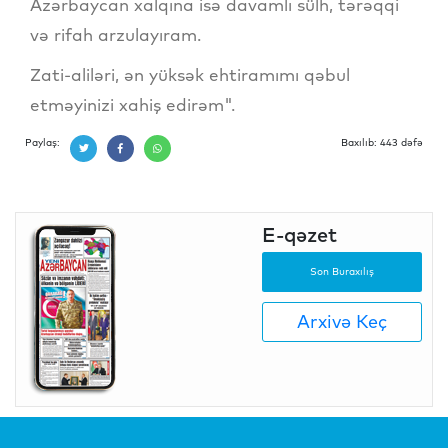
Azərbaycan xalqına isə davamlı sülh, tərəqqi
və rifah arzulayıram.
Zati-aliləri, ən yüksək ehtiramımı qəbul
etməyinizi xahiş edirəm".
Paylaş:
Baxılıb: 443 dəfə
E-qəzet
Son Buraxılış
Arxivə Keç