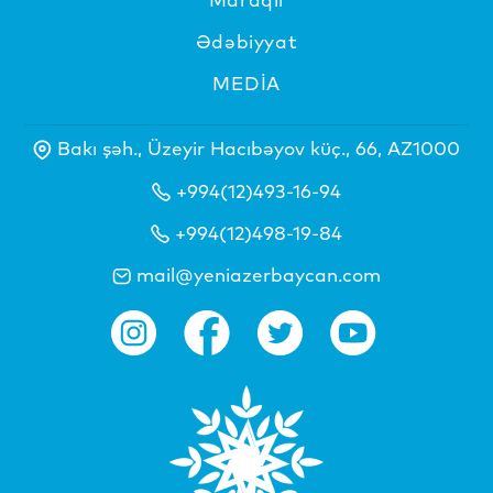
Ədəbiyyat
MEDİA
Bakı şəh., Üzeyir Hacıbəyov küç., 66, AZ1000
+994(12)493-16-94
+994(12)498-19-84
mail@yeniazerbaycan.com