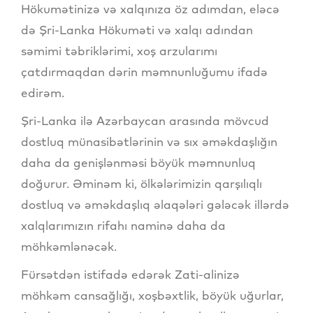
Hökumətinizə və xalqınıza öz adımdan, eləcə
də Şri-Lanka Hökuməti və xalqı adından
səmimi təbriklərimi, xoş arzularımı
çatdırmaqdan dərin məmnunluğumu ifadə
edirəm.
Şri-Lanka ilə Azərbaycan arasında mövcud
dostluq münasibətlərinin və sıx əməkdaşlığın
daha da genişlənməsi böyük məmnunluq
doğurur. Əminəm ki, ölkələrimizin qarşılıqlı
dostluq və əməkdaşlıq əlaqələri gələcək illərdə
xalqlarımızın rifahı naminə daha da
möhkəmlənəcək.
Fürsətdən istifadə edərək Zati-alinizə
möhkəm cansağlığı, xoşbəxtlik, böyük uğurlar,