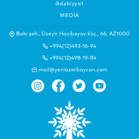
Ədəbiyyat
MEDİA
Bakı şəh., Üzeyir Hacıbəyov küç., 66, AZ1000
+994(12)493-16-94
+994(12)498-19-84
mail@yeniazerbaycan.com