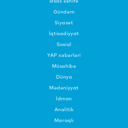
Əsas səhifə
Gündəm
Siyasət
İqtisadiyyat
Sosial
YAP xəbərləri
Müsahibə
Dünya
Mədəniyyat
İdman
Analitik
Maraqlı