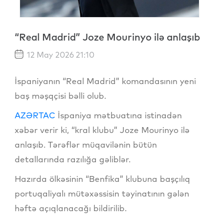
“Real Madrid” Joze Mourinyo ilə anlaşıb
12 May 2026 21:10
İspaniyanın “Real Madrid” komandasının yeni
baş məşqçisi bəlli olub.
AZƏRTAC
İspaniya mətbuatına istinadən
xəbər verir ki, “kral klubu” Joze Mourinyo ilə
anlaşıb. Tərəflər müqavilənin bütün
detallarında razılığa gəliblər.
Hazırda ölkəsinin “Benfika” klubuna başçılıq
portuqaliyalı mütəxəssisin təyinatının gələn
həftə açıqlanacağı bildirilib.