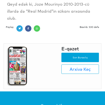
Qeyd edək ki, Joze Mourinyo 2010-2013-cü
illərdə də “Real Madrid”in sükanı arxasında
olub.
Paylaş:
Baxılıb: 530 dəfə
E-qəzet
Son Buraxılış
Arxivə Keç