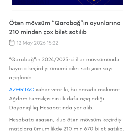
Ötən mövsüm “Qarabağ”ın oyunlarına
210 mindən çox bilet satılıb
12 May 2026 15:22
“Qarabağ”ın 2024/2025-ci illər mövsümündə
həyata keçirdiyi ümumi bilet satışının sayı
açıqlanıb.
AZƏRTAC
xəbər verir ki, bu barədə məlumat
Ağdam təmsilçisinin ilk dəfə açıqladığı
Dayanıqlılıq Hesabatında yer alıb.
Hesabata əsasən, klub ötən mövsüm keçirdiyi
matçlara ümumilikdə 210 min 670 bilet satılıb.