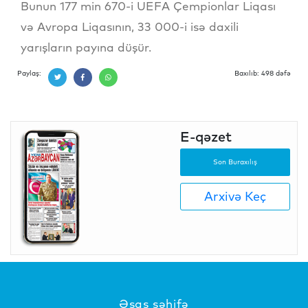
Bunun 177 min 670-i UEFA Çempionlar Liqası
və Avropa Liqasının, 33 000-i isə daxili
yarışların payına düşür.
Paylaş:
Baxılıb: 498 dəfə
E-qəzet
Son Buraxılış
Arxivə Keç
Əsas səhifə