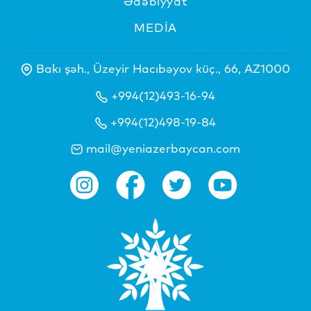
Ədəbiyyat
MEDİA
Bakı şəh., Üzeyir Hacıbəyov küç., 66, AZ1000
+994(12)493-16-94
+994(12)498-19-84
mail@yeniazerbaycan.com