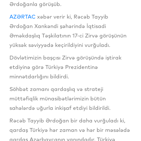
Ərdoğanla görüşüb.
AZƏRTAC
xəbər verir ki, Rəcəb Tayyib
Ərdoğan Xankəndi şəhərində İqtisadi
Əməkdaşlıq Təşkilatının 17-ci Zirvə görüşünün
yüksək səviyyədə keçirildiyini vurğuladı.
Dövlətimizin başçısı Zirvə görüşündə iştirak
etdiyinə görə Türkiyə Prezidentinə
minnətdarlığını bildirdi.
Söhbət zamanı qardaşlıq və strateji
müttəfiqlik münasibətlərimizin bütün
sahələrdə uğurla inkişaf etdiyi bildirildi.
Rəcəb Tayyib Ərdoğan bir daha vurğuladı ki,
qardaş Türkiyə hər zaman və hər bir məsələdə
qardaş Azərbaycanın yanındadır. Türkiyə