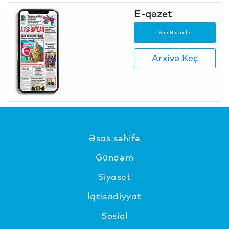
E-qəzet
Son Buraxılış
Arxivə Keç
Əsas səhifə
Gündəm
Siyasət
İqtisadiyyat
Sosial