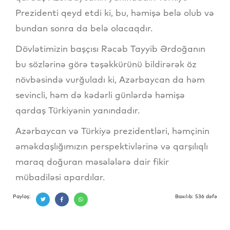
Prezidenti qeyd etdi ki, bu, həmişə belə olub və
bundan sonra da belə olacaqdır.
Dövlətimizin başçısı Rəcəb Tayyib Ərdoğanın
bu sözlərinə görə təşəkkürünü bildirərək öz
növbəsində vurğuladı ki, Azərbaycan da həm
sevincli, həm də kədərli günlərdə həmişə
qardaş Türkiyənin yanındadır.
Azərbaycan və Türkiyə prezidentləri, həmçinin
əməkdaşlığımızın perspektivlərinə və qarşılıqlı
maraq doğuran məsələlərə dair fikir
mübadiləsi apardılar.
Paylaş:
Baxılıb: 536 dəfə