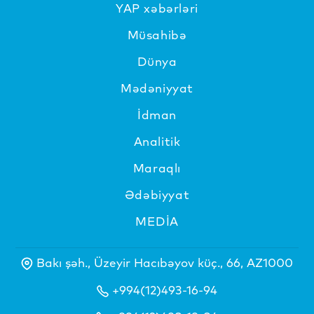
YAP xəbərləri
Müsahibə
Dünya
Mədəniyyat
İdman
Analitik
Maraqlı
Ədəbiyyat
MEDİA
Bakı şəh., Üzeyir Hacıbəyov küç., 66, AZ1000
+994(12)493-16-94