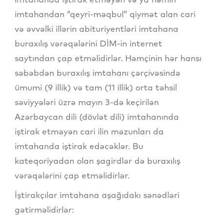
imtahandan “qeyri-məqbul” qiymət alan cari
və əvvəlki illərin abituriyentləri imtahana
buraxılış vərəqələrini DİM-in internet
saytından çap etməlidirlər. Həmçinin hər hansı
səbəbdən buraxılış imtahanı çərçivəsində
ümumi (9 illik) və tam (11 illik) orta təhsil
səviyyələri üzrə mayın 3-də keçirilən
Azərbaycan dili (dövlət dili) imtahanında
iştirak etməyən cari ilin məzunları da
imtahanda iştirak edəcəklər. Bu
kateqoriyadan olan şagirdlər də buraxılış
vərəqələrini çap etməlidirlər.
İştirakçılar imtahana aşağıdakı sənədləri
gətirməlidirlər: