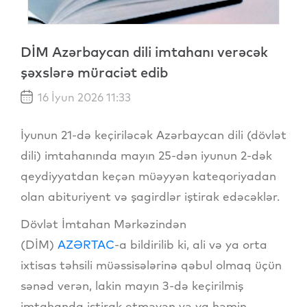
DİM Azərbaycan dili imtahanı verəcək
şəxslərə müraciət edib
16 İyun 2026 11:33
İyunun 21-də keçiriləcək Azərbaycan dili (dövlət
dili) imtahanında mayın 25-dən iyunun 2-dək
qeydiyyatdan keçən müəyyən kateqoriyadan
olan abituriyent və şagirdlər iştirak edəcəklər.
Dövlət İmtahan Mərkəzindən
(DİM)
AZƏRTAC
-a bildirilib ki, ali və ya orta
ixtisas təhsili müəssisələrinə qəbul olmaq üçün
sənəd verən, lakin mayın 3-də keçirilmiş
imtahanda iştirak etməyən və ya həmin