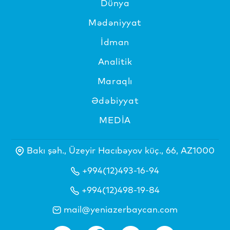
Dünya
Mədəniyyat
İdman
Analitik
Maraqlı
Ədəbiyyat
MEDİA
Bakı şəh., Üzeyir Hacıbəyov küç., 66, AZ1000
+994(12)493-16-94
+994(12)498-19-84
mail@yeniazerbaycan.com