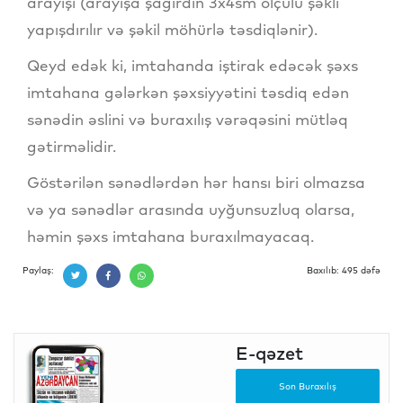
arayışı (arayışa şagirdin 3x4sm ölçülü şəkli
yapışdırılır və şəkil möhürlə təsdiqlənir).
Qeyd edək ki, imtahanda iştirak edəcək şəxs
imtahana gələrkən şəxsiyyətini təsdiq edən
sənədin əslini və buraxılış vərəqəsini mütləq
gətirməlidir.
Göstərilən sənədlərdən hər hansı biri olmazsa
və ya sənədlər arasında uyğunsuzluq olarsa,
həmin şəxs imtahana buraxılmayacaq.
Paylaş:
Baxılıb: 495 dəfə
E-qəzet
Son Buraxılış