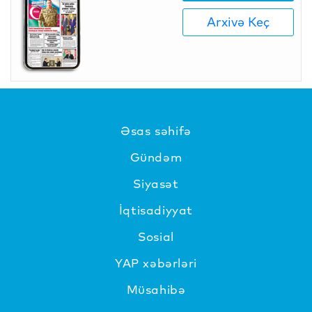
Arxivə Keç
Əsas səhifə
Gündəm
Siyasət
İqtisadiyyat
Sosial
YAP xəbərləri
Müsahibə