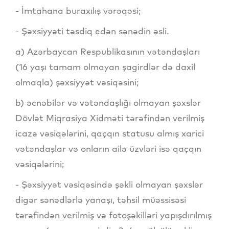
- İmtahana buraxılış vərəqəsi;
- Şəxsiyyəti təsdiq edən sənədin əsli.
a) Azərbaycan Respublikasının vətəndaşları
(16 yaşı tamam olmayan şagirdlər də daxil
olmaqla) şəxsiyyət vəsiqəsini;
b) əcnəbilər və vətəndaşlığı olmayan şəxslər
Dövlət Miqrasiya Xidməti tərəfindən verilmiş
icazə vəsiqələrini, qaçqın statusu almış xarici
vətəndaşlar və onların ailə üzvləri isə qaçqın
vəsiqələrini;
- Şəxsiyyət vəsiqəsində şəkli olmayan şəxslər
digər sənədlərlə yanaşı, təhsil müəssisəsi
tərəfindən verilmiş və fotoşəkilləri yapışdırılmış