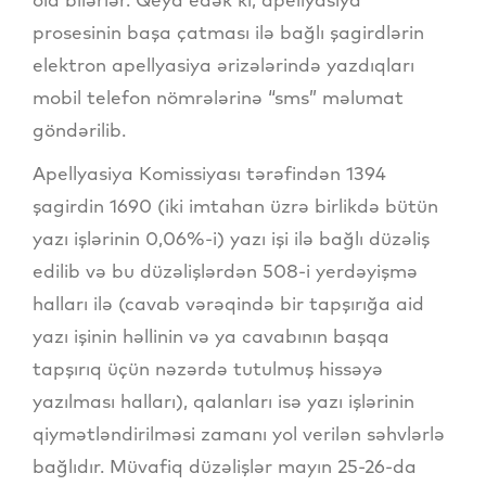
prosesinin başa çatması ilə bağlı şagirdlərin
elektron apellyasiya ərizələrində yazdıqları
mobil telefon nömrələrinə “sms” məlumat
göndərilib.
Apellyasiya Komissiyası tərəfindən 1394
şagirdin 1690 (iki imtahan üzrə birlikdə bütün
yazı işlərinin 0,06%-i) yazı işi ilə bağlı düzəliş
edilib və bu düzəlişlərdən 508-i yerdəyişmə
halları ilə (cavab vərəqində bir tapşırığa aid
yazı işinin həllinin və ya cavabının başqa
tapşırıq üçün nəzərdə tutulmuş hissəyə
yazılması halları), qalanları isə yazı işlərinin
qiymətləndirilməsi zamanı yol verilən səhvlərlə
bağlıdır. Müvafiq düzəlişlər mayın 25-26-da