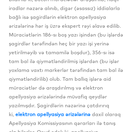
iradlar nəzərə alınıb, digər (əsassız) iddialarla
bağlı isə şagirdlərin elektron apellyasiya
ərizələrinə hər iş üzrə ekspert rəyi əlavə edilib.
Müraciətlərin 186-sı boş yazı işindən (bu işlərdə
şagirdlər tərəfindən heç bir yazı işi yerinə
yetirilməyib və tamamilə boşdur), 356-sı isə
tam bal ilə qiymətləndirilmiş işlərdən (bu işlər
yoxlama vaxtı markerlər tərəfindən tam bal ilə
qiymətləndirilib) olub. Tam ballıq işlərə aid
müraciətlər də araşdırılmış və elektron
apellyasiya ərizələrində müvafiq qeydlər
yazılmışdır. Şagirdlərin nəzərinə çatdırırıq
ki,
elektron apellyasiya ərizələrinə
daxil olaraq
Apellyasiya Komissiyasının qərarları ilə tanış
ola bilərlər. Qeyd edək ki, apellyasiya