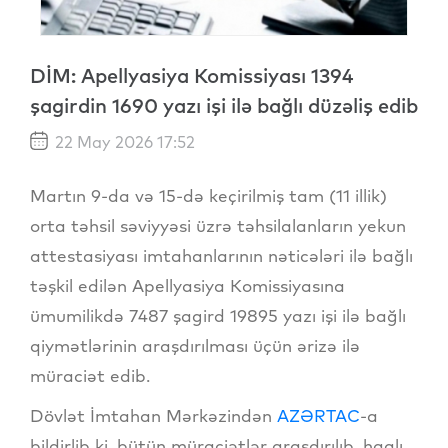
DİM: Apellyasiya Komissiyası 1394
şagirdin 1690 yazı işi ilə bağlı düzəliş edib
22 May 2026 17:52
Martın 9-da və 15-də keçirilmiş tam (11 illik)
orta təhsil səviyyəsi üzrə təhsilalanların yekun
attestasiyası imtahanlarının nəticələri ilə bağlı
təşkil edilən Apellyasiya Komissiyasına
ümumilikdə 7487 şagird 19895 yazı işi ilə bağlı
qiymətlərinin araşdırılması üçün ərizə ilə
müraciət edib.
Dövlət İmtahan Mərkəzindən
AZƏRTAC
-a
bildirlib ki, bütün müraciətlər araşdırılıb, haqlı