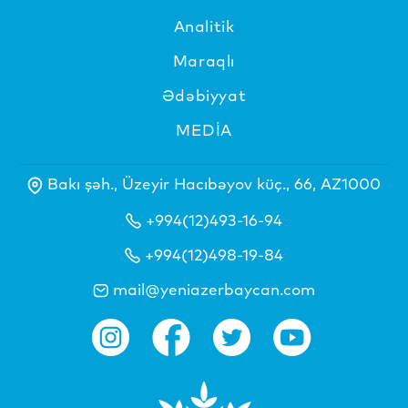
Analitik
Maraqlı
Ədəbiyyat
MEDİA
Bakı şəh., Üzeyir Hacıbəyov küç., 66, AZ1000
+994(12)493-16-94
+994(12)498-19-84
mail@yeniazerbaycan.com