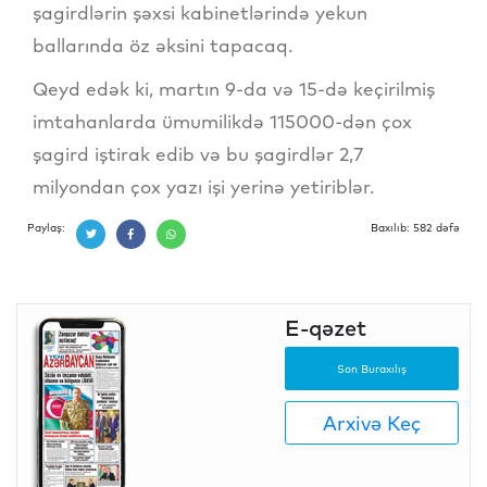
şagirdlərin şəxsi kabinetlərində yekun
ballarında öz əksini tapacaq.
Qeyd edək ki, martın 9-da və 15-də keçirilmiş
imtahanlarda ümumilikdə 115000-dən çox
şagird iştirak edib və bu şagirdlər 2,7
milyondan çox yazı işi yerinə yetiriblər.
Paylaş:
Baxılıb: 582 dəfə
E-qəzet
Son Buraxılış
Arxivə Keç