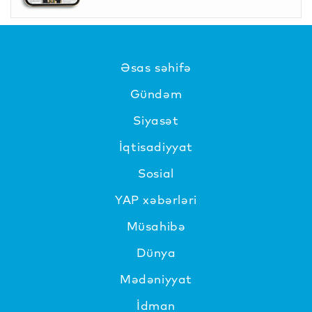
Əsas səhifə
Gündəm
Siyasət
İqtisadiyyat
Sosial
YAP xəbərləri
Müsahibə
Dünya
Mədəniyyat
İdman