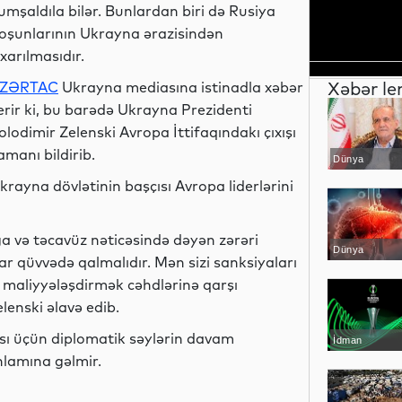
umşaldıla bilər. Bunlardan biri də Rusiya
oşunlarının Ukrayna ərazisindən
ıxarılmasıdır.
Xəbər le
ZƏRTAC
Ukrayna mediasına istinadla xəbər
erir ki, bu barədə Ukrayna Prezidenti
olodimir Zelenski Avropa İttifaqındakı çıxışı
amanı bildirib.
Dünya
krayna dövlətinin başçısı Avropa liderlərini
a və təcavüz nəticəsində dəyən zərəri
Dünya
 qüvvədə qalmalıdır. Mən sizi sanksiyaları
 maliyyələşdirmək cəhdlərinə qarşı
enski əlavə edib.
sı üçün diplomatik səylərin davam
İdman
anlamına gəlmir.