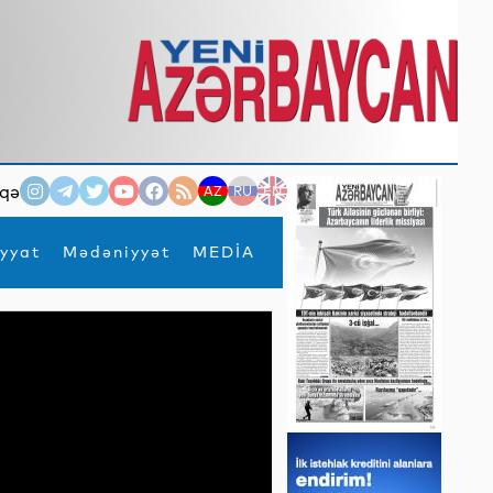
qə
AZ
RU
EN
yyat
Mədəniyyət
MEDİA
×