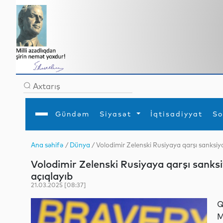
Gündəm
Siyasət
İqtisadiyyat
So
Ana səhifə
/
Dünya
/ Volodimir Zelenski Rusiyaya qarşı sanksiya
Ana səhifə
Ədəbiyyat
Siyasət
Sosial
Dün
Volodimir Zelenski Rusiyaya qarşı sanksi
Gündəm
MEDİA
Xarici siyasət
Turizm
İqtisadiyyat
Daxili siyasət
Elm
açıqlayıb
YAP
Din
21.03.2025 [08:37]
Analitika
Hadisə
Mədəniyyət
Diaspor
Q
Müsahibə
M