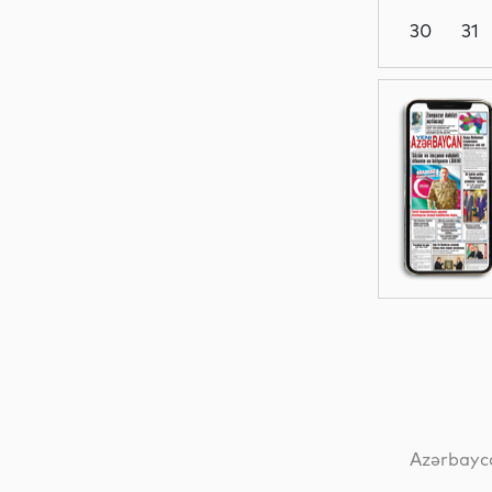
30
31
Siyasət
Dünya
Dünya
Dünya
Azərbayca