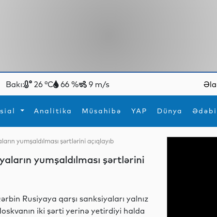
Bakı:
26 °C
66 %
9 m/s
Əla
sial
Analitika
Müsahibə
YAP
Dünya
Ədəbi
ların yumşaldılması şərtlərini açıqlayıb
ya
İdman
Maraqlı
yaların yumşaldılması şərtlərini
İdman
Yeni texnologiyalar
ərbin Rusiyaya qarşı sanksiyaları yalnız
oskvanın iki şərti yerinə yetirdiyi halda