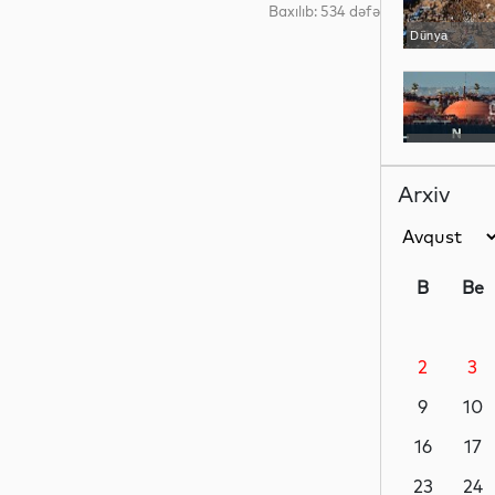
Baxılıb: 534 dəfə
Dünya
Dünya
Arxiv
Dünya
B
Be
2
3
Dünya
9
10
16
17
Siyasət
23
24