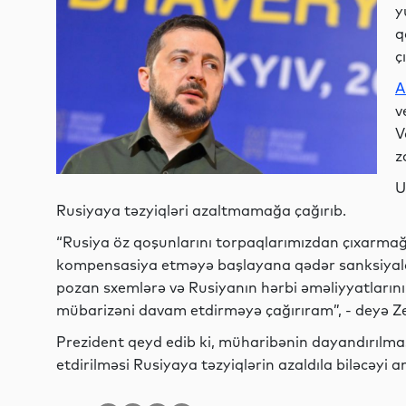
y
q
ç
A
v
V
z
U
Rusiyaya təzyiqləri azaltmamağa çağırıb.
“Rusiya öz qoşunlarını torpaqlarımızdan çıxarmağ
kompensasiya etməyə başlayana qədər sanksiyalar
pozan sxemlərə və Rusiyanın hərbi əməliyyatlarını
mübarizəni davam etdirməyə çağırıram”, - deyə Zel
Prezident qeyd edib ki, müharibənin dayandırılma
etdirilməsi Rusiyaya təzyiqlərin azaldıla biləcəyi 