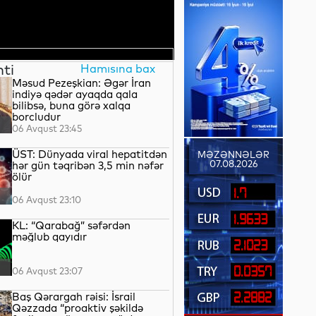
nti
Hamısına bax
Məsud Pezeşkian: Əgər İran
indiyə qədər ayaqda qala
bilibsə, buna görə xalqa
borcludur
06 Avqust 23:45
ÜST: Dünyada viral hepatitdən
MƏZƏNNƏLƏR
07.08.2026
hər gün təqribən 3,5 min nəfər
ölür
1.7
06 Avqust 23:10
1.9633
KL: “Qarabağ” səfərdən
məğlub qayıdır
2.1023
0.0357
06 Avqust 23:07
Baş Qərargah rəisi: İsrail
2.2882
Qəzzada “proaktiv şəkildə