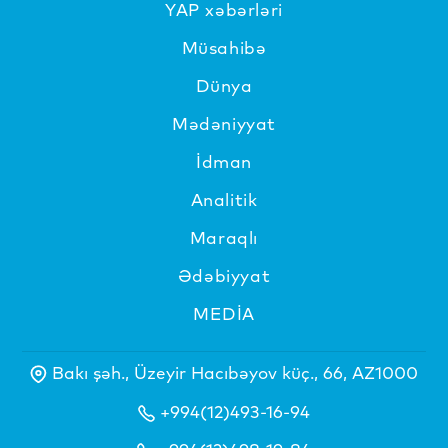
YAP xəbərləri
Müsahibə
Dünya
Mədəniyyat
İdman
Analitik
Maraqlı
Ədəbiyyat
MEDİA
Bakı şəh., Üzeyir Hacıbəyov küç., 66, AZ1000
+994(12)493-16-94