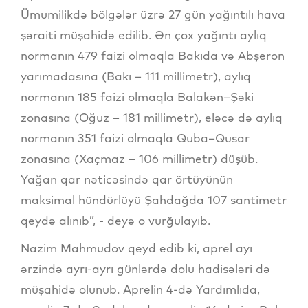
Ümumilikdə bölgələr üzrə 27 gün yağıntılı hava
şəraiti müşahidə edilib. Ən çox yağıntı aylıq
normanın 479 faizi olmaqla Bakıda və Abşeron
yarımadasına (Bakı – 111 millimetr), aylıq
normanın 185 faizi olmaqla Balakən–Şəki
zonasına (Oğuz – 181 millimetr), eləcə də aylıq
normanın 351 faizi olmaqla Quba–Qusar
zonasına (Xaçmaz – 106 millimetr) düşüb.
Yağan qar nəticəsində qar örtüyünün
maksimal hündürlüyü Şahdağda 107 santimetr
qeydə alınıb”, - deyə o vurğulayıb.
Nazim Mahmudov qeyd edib ki, aprel ayı
ərzində ayrı-ayrı günlərdə dolu hadisələri də
müşahidə olunub. Aprelin 4-də Yardımlıda,