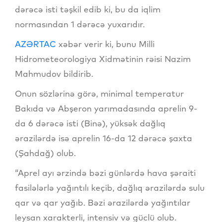
dərəcə isti təşkil edib ki, bu da iqlim
normasından 1 dərəcə yuxarıdır.
AZƏRTAC
xəbər verir ki, bunu Milli
Hidrometeorologiya Xidmətinin rəisi Nazim
Mahmudov bildirib.
Onun sözlərinə görə, minimal temperatur
Bakıda və Abşeron yarımadasında aprelin 9-
da 6 dərəcə isti (Binə), yüksək dağlıq
ərazilərdə isə aprelin 16-da 12 dərəcə şaxta
(Şahdağ) olub.
“Aprel ayı ərzində bəzi günlərdə hava şəraiti
fasilələrlə yağıntılı keçib, dağlıq ərazilərdə sulu
qar və qar yağıb. Bəzi ərazilərdə yağıntılar
leysan xarakterli, intensiv və güclü olub.