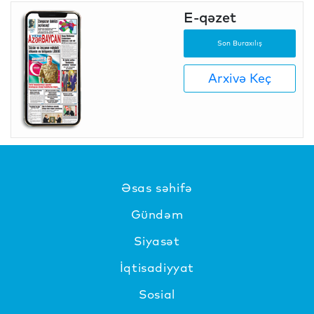
E-qəzet
Son Buraxılış
Arxivə Keç
Əsas səhifə
Gündəm
Siyasət
İqtisadiyyat
Sosial