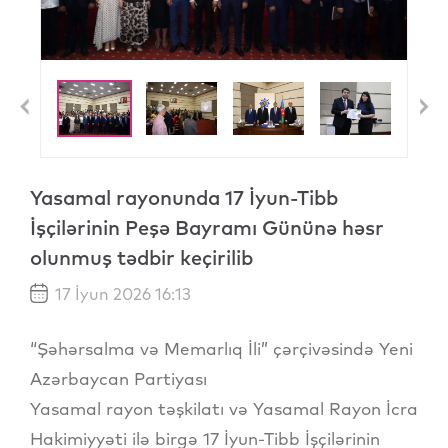
Previous
N
Yasamal rayonunda 17 İyun-Tibb
İşçilərinin Peşə Bayramı Gününə həsr
olunmuş tədbir keçirilib
17 İyun 2026 16:13
“Şəhərsalma və Memarlıq İli” çərçivəsində Yeni
Azərbaycan Partiyası
Yasamal rayon təşkilatı və Yasamal Rayon İcra
Hakimiyyəti ilə birgə 17 İyun-Tibb İşçilərinin