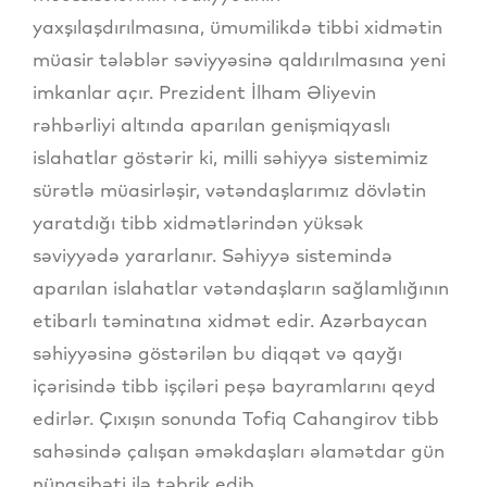
yaxşılaşdırılmasına, ümumilikdə tibbi xidmətin
müasir tələblər səviyyəsinə qaldırılmasına yeni
imkanlar açır. Prezident İlham Əliyevin
rəhbərliyi altında aparılan genişmiqyaslı
islahatlar göstərir ki, milli səhiyyə sistemimiz
sürətlə müasirləşir, vətəndaşlarımız dövlətin
yaratdığı tibb xidmətlərindən yüksək
səviyyədə yararlanır. Səhiyyə sistemində
aparılan islahatlar vətəndaşların sağlamlığının
etibarlı təminatına xidmət edir. Azərbaycan
səhiyyəsinə göstərilən bu diqqət və qayğı
içərisində tibb işçiləri peşə bayramlarını qeyd
edirlər. Çıxışın sonunda Tofiq Cahangirov tibb
sahəsində çalışan əməkdaşları əlamətdar gün
nünasibəti ilə təbrik edib.