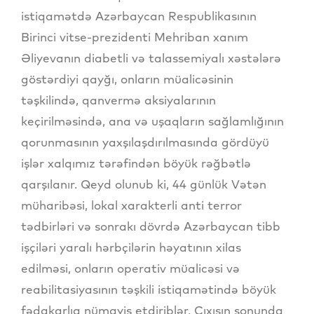
istiqamətdə Azərbaycan Respublikasının
Birinci vitse-prezidenti Mehriban xanım
Əliyevanın diabetli və talassemiyalı xəstələrə
göstərdiyi qayğı, onların müalicəsinin
təşkilində, qanvermə aksiyalarının
keçirilməsində, ana və uşaqların sağlamlığının
qorunmasının yaxşılaşdırılmasında gördüyü
işlər xalqımız tərəfindən böyük rəğbətlə
qarşılanır. Qeyd olunub ki, 44 günlük Vətən
müharibəsi, lokal xarakterli anti terror
tədbirləri və sonrakı dövrdə Azərbaycan tibb
işçiləri yaralı hərbçilərin həyatının xilas
edilməsi, onların operativ müalicəsi və
reabilitasiyasının təşkili istiqamətində böyük
fədakarlıq nümayiş etdiriblər. Çıxışın sonunda