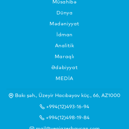
Müsahibə
Dünya
Mədəniyyat
İdman
Analitik
Maraqlı
Ədəbiyyat
MEDİA
Bakı şəh., Üzeyir Hacıbəyov küç., 66, AZ1000
+994(12)493-16-94
+994(12)498-19-84
mail@yeniazerbaycan.com