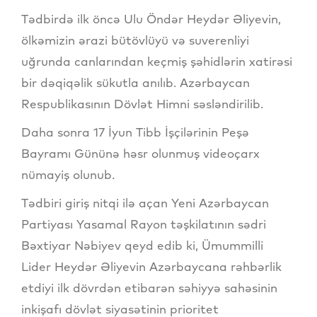
Tədbirdə ilk öncə Ulu Öndər Heydər Əliyevin,
ölkəmizin ərazi bütövlüyü və suverenliyi
uğrunda canlarından keçmiş şəhidlərin xatirəsi
bir dəqiqəlik sükutla anılıb. Azərbaycan
Respublikasının Dövlət Himni səsləndirilib.
Daha sonra 17 İyun Tibb İşçilərinin Peşə
Bayramı Gününə həsr olunmuş videoçarx
nümayiş olunub.
Tədbiri giriş nitqi ilə açan Yeni Azərbaycan
Partiyası Yasamal Rayon təşkilatının sədri
Bəxtiyar Nəbiyev qeyd edib ki, Ümummilli
Lider Heydər Əliyevin Azərbaycana rəhbərlik
etdiyi ilk dövrdən etibarən səhiyyə sahəsinin
inkişafı dövlət siyasətinin prioritet