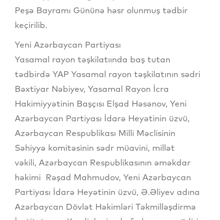
Peşə Bayramı Gününə həsr olunmuş tədbir
keçirilib.
Yeni Azərbaycan Partiyası
Yasamal rayon təşkilatıında baş tutan
tədbirdə YAP Yasamal rayon təşkilatının sədri
Bəxtiyar Nəbiyev, Yasamal Rayon İcra
Hakimiyyətinin Başçısı Elşad Həsənov, Yeni
Azərbaycan Partiyası İdarə Heyətinin üzvü,
Azərbaycan Respublikası Milli Məclisinin
Səhiyyə komitəsinin sədr müavini, millət
vəkili, Azərbaycan Respublikasının əməkdar
həkimi Rəşad Mahmudov, Yeni Azərbaycan
Partiyası İdarə Heyətinin üzvü, Ə.Əliyev adına
Azərbaycan Dövlət Həkimləri Təkmilləşdirmə