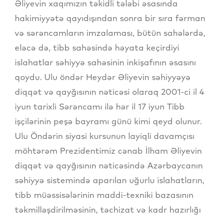
Əliyevin xaqımızın təkidli tələbi əsasında
hakimiyyətə qayıdışından sonra bir sıra fərman
və sərəncamların imzalaması, bütün sahələrdə,
eləcə də, tibb sahəsində həyata keçirdiyi
islahatlar səhiyyə sahəsinin inkişafının əsasını
qoydu. Ulu öndər Heydər Əliyevin səhiyyəyə
diqqət və qayğısının nəticəsi olaraq 2001-ci il 4
iyun tarixli Sərəncamı ilə hər il 17 iyun Tibb
işçilərinin peşə bayramı günü kimi qeyd olunur.
Ulu Öndərin siyasi kursunun layiqli davamçısı
möhtərəm Prezidentimiz cənab İlham Əliyevin
diqqət və qayğısının nəticəsində Azərbaycanın
səhiyyə sistemində aparılan uğurlu islahatların,
tibb müəssisələrinin maddi-texniki bazasının
təkmilləşdirilməsinin, təchizat və kadr hazırlığı