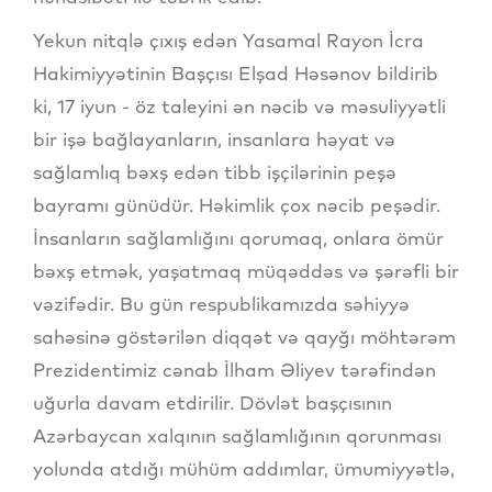
Yekun nitqlə çıxış edən Yasamal Rayon İcra
Hakimiyyətinin Başçısı Elşad Həsənov bildirib
ki, 17 iyun - öz taleyini ən nəcib və məsuliyyətli
bir işə bağlayanların, insanlara həyat və
sağlamlıq bəxş edən tibb işçilərinin peşə
bayramı günüdür. Həkimlik çox nəcib peşədir.
İnsanların sağlamlığını qorumaq, onlara ömür
bəxş etmək, yaşatmaq müqəddəs və şərəfli bir
vəzifədir. Bu gün respublikamızda səhiyyə
sahəsinə göstərilən diqqət və qayğı möhtərəm
Prezidentimiz cənab İlham Əliyev tərəfindən
uğurla davam etdirilir. Dövlət başçısının
Azərbaycan xalqının sağlamlığının qorunması
yolunda atdığı mühüm addımlar, ümumiyyətlə,