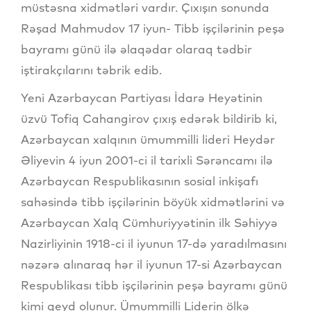
müstəsna xidmətləri vardır. Çıxışın sonunda
Rəşad Mahmudov 17 iyun- Tibb işçilərinin peşə
bayramı günü ilə əlaqədar olaraq tədbir
iştirakçılarını təbrik edib.
Yeni Azərbaycan Partiyası İdarə Heyətinin
üzvü Tofiq Cahangirov çıxış edərək bildirib ki,
Azərbaycan xalqının ümummilli lideri Heydər
Əliyevin 4 iyun 2001-ci il tarixli Sərəncamı ilə
Azərbaycan Respublikasının sosial inkişafı
sahəsində tibb işçilərinin böyük xidmətlərini və
Azərbaycan Xalq Cümhuriyyətinin ilk Səhiyyə
Nazirliyinin 1918-ci il iyunun 17-də yaradılmasını
nəzərə alınaraq hər il iyunun 17-si Azərbaycan
Respublikası tibb işçilərinin peşə bayramı günü
kimi qeyd olunur. Ümummilli Liderin ölkə