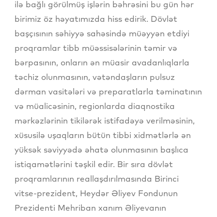
ilə bağlı görülmüş işlərin bəhrəsini bu gün hər
birimiz öz həyatımızda hiss edirik. Dövlət
başçısının səhiyyə sahəsində müəyyən etdiyi
proqramlar tibb müəssisələrinin təmir və
bərpasının, onların ən müasir avadanlıqlarla
təchiz olunmasının, vətəndaşların pulsuz
dərman vasitələri və preparatlarla təminatının
və müalicəsinin, regionlarda diaqnostika
mərkəzlərinin tikilərək istifadəyə verilməsinin,
xüsusilə uşaqların bütün tibbi xidmətlərlə ən
yüksək səviyyədə əhatə olunmasının başlıca
istiqamətlərini təşkil edir. Bir sıra dövlət
proqramlarının reallaşdırılmasında Birinci
vitse-prezident, Heydər Əliyev Fondunun
Prezidenti Mehriban xanım Əliyevanın