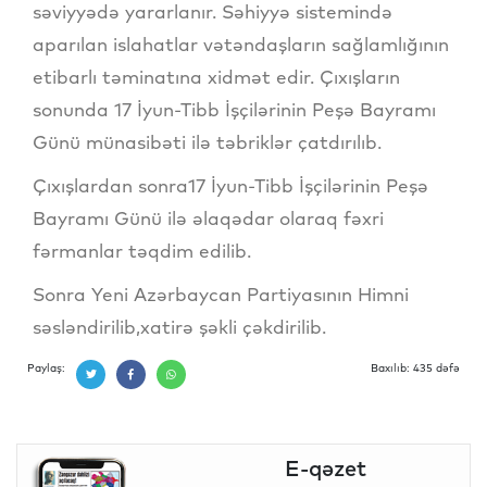
səviyyədə yararlanır. Səhiyyə sistemində
aparılan islahatlar vətəndaşların sağlamlığının
etibarlı təminatına xidmət edir. Çıxışların
sonunda 17 İyun-Tibb İşçilərinin Peşə Bayramı
Günü münasibəti ilə təbriklər çatdırılıb.
Çıxışlardan sonra17 İyun-Tibb İşçilərinin Peşə
Bayramı Günü ilə əlaqədar olaraq fəxri
fərmanlar təqdim edilib.
Sonra Yeni Azərbaycan Partiyasının Himni
səsləndirilib,xatirə şəkli çəkdirilib.
Paylaş:
Baxılıb: 435 dəfə
E-qəzet