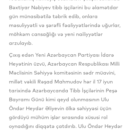
Bəxtiyar Nəbiyev tibb işçilərini bu əlamətdar
gün münasibətilə təbrik edib, onlara
məsuliyyətli və şərəfli fəaliyyətlərində uğurlar,
möhkəm cansağlığı və yeni nailiyyətlər
arzulayıb.
Çıxış edən Yeni Azərbaycan Partiyası İdarə
Heyətinin üzvü, Azərbaycan Respublikası Milli
Məclisinin Səhiyyə komitəsinin sədr müavini,
millət vəkili Rəşad Mahmudov hər il 17 iyun
tarixində Azərbaycanda Tibb İşçilərinin Peşə
Bayramı Günü kimi qeyd olunmasının Ulu
Öndər Heydər Əliyevin ölkə səhiyyəsi üçün
gördüyü mühüm işlər sırasında xüsusi rol
oynadığını diqqətə çatdırıb. Ulu Öndər Heydər