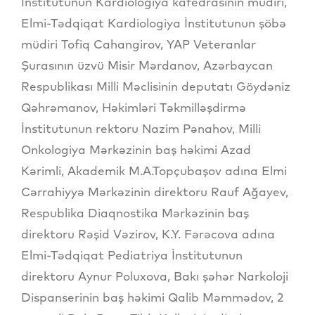
İnstitutunun Kardiologiya kafedrasının müdiri,
Elmi-Tədqiqat Kardiologiya İnstitutunun şöbə
müdiri Tofiq Cahangirov, YAP Veteranlar
Şurasının üzvü Misir Mərdanov, Azərbaycan
Respublikası Milli Məclisinin deputatı Göydəniz
Qəhrəmanov, Həkimləri Təkmilləşdirmə
İnstitutunun rektoru Nazim Pənahov, Milli
Onkologiya Mərkəzinin baş həkimi Azad
Kərimli, Akademik M.A.Topçubaşov adına Elmi
Cərrahiyyə Mərkəzinin direktoru Rauf Ağayev,
Respublika Diaqnostika Mərkəzinin baş
direktoru Rəşid Vəzirov, K.Y. Fərəcova adına
Elmi-Tədqiqat Pediatriya İnstitutunun
direktoru Aynur Poluxova, Bakı şəhər Narkoloji
Dispanserinin baş həkimi Qalib Məmmədov, 2