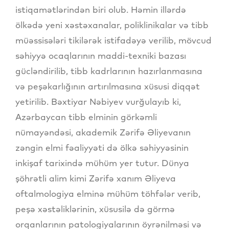
istiqamətlərindən biri olub. Həmin illərdə
ölkədə yeni xəstəxanalar, poliklinikalar və tibb
müəssisələri tikilərək istifadəyə verilib, mövcud
səhiyyə ocaqlarının maddi-texniki bazası
gücləndirilib, tibb kadrlarının hazırlanmasına
və peşəkarlığının artırılmasına xüsusi diqqət
yetirilib. Bəxtiyar Nəbiyev vurğulayıb ki,
Azərbaycan tibb elminin görkəmli
nümayəndəsi, akademik Zərifə Əliyevanın
zəngin elmi fəaliyyəti də ölkə səhiyyəsinin
inkişaf tarixində mühüm yer tutur. Dünya
şöhrətli alim kimi Zərifə xanım Əliyeva
oftalmologiya elminə mühüm töhfələr verib,
peşə xəstəliklərinin, xüsusilə də görmə
orqanlarının patologiyalarının öyrənilməsi və