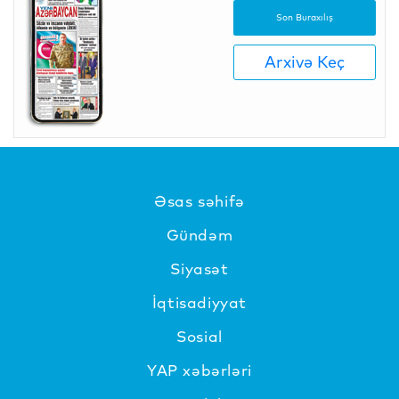
Son Buraxılış
Arxivə Keç
Əsas səhifə
Gündəm
Siyasət
İqtisadiyyat
Sosial
YAP xəbərləri