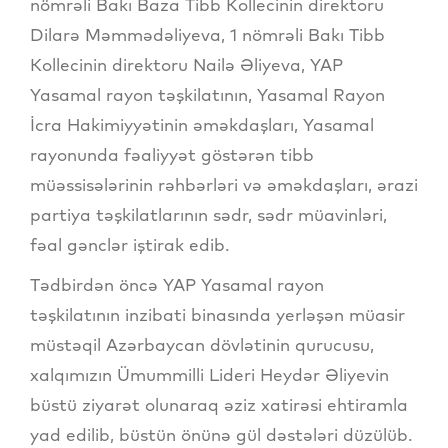
nömrəli Bakı Baza Tibb Kollecinin direktoru
Dilarə Məmmədəliyeva, 1 nömrəli Bakı Tibb
Kollecinin direktoru Nailə Əliyeva, YAP
Yasamal rayon təşkilatının, Yasamal Rayon
İcra Hakimiyyətinin əməkdaşları, Yasamal
rayonunda fəaliyyət göstərən tibb
müəssisələrinin rəhbərləri və əməkdaşları, ərazi
partiya təşkilatlarının sədr, sədr müavinləri,
fəal gənclər iştirak edib.
Tədbirdən öncə YAP Yasamal rayon
təşkilatının inzibati binasında yerləşən müasir
müstəqil Azərbaycan dövlətinin qurucusu,
xalqımızın Ümummilli Lideri Heydər Əliyevin
büstü ziyarət olunaraq əziz xatirəsi ehtiramla
yad edilib, büstün önünə gül dəstələri düzülüb.