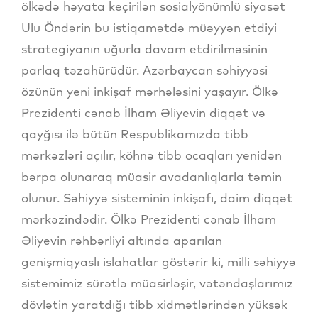
ölkədə həyata keçirilən sosialyönümlü siyasət
Ulu Öndərin bu istiqamətdə müəyyən etdiyi
strategiyanın uğurla davam etdirilməsinin
parlaq təzahürüdür. Azərbaycan səhiyyəsi
özünün yeni inkişaf mərhələsini yaşayır. Ölkə
Prezidenti cənab İlham Əliyevin diqqət və
qayğısı ilə bütün Respublikamızda tibb
mərkəzləri açılır, köhnə tibb ocaqları yenidən
bərpa olunaraq müasir avadanlıqlarla təmin
olunur. Səhiyyə sisteminin inkişafı, daim diqqət
mərkəzindədir. Ölkə Prezidenti cənab İlham
Əliyevin rəhbərliyi altında aparılan
genişmiqyaslı islahatlar göstərir ki, milli səhiyyə
sistemimiz sürətlə müasirləşir, vətəndaşlarımız
dövlətin yaratdığı tibb xidmətlərindən yüksək