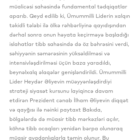
müalicəsi sahəsində fundamental tədqiqatlar
aparıb. Qeyd edilib ki, Ümummilli Liderin xalqın
təkidli tələbi ilə ölkə rəhbərliyinə qayıdışından
dərhal sonra onun həyata keçirməyə başladığı
islahatlar tibb sahəsində də öz bəhrəsini verdi,
səhiyyənin səmərəsinin yüksəldilməsi və
intensivləşdirilməsi üçün baza yaradıldı,
beynəlxalq əlaqələr genişləndirildi. Ümummilli
Lider Heydər Əliyevin müəyyənləşdirdiyi
strateji siyasət kursunu layiqincə davam
etdirən Prezident cənab İlham Əliyevin diqqət
və qayğısı ilə nəinki paytaxt Bakıda,
bölgələrdə də müasir tibb mərkəzləri açılır,
köhnə tibb ocaqları yenidən bərpa olunaraq
müasir avadanlıqlarla təmin olunur. Bu