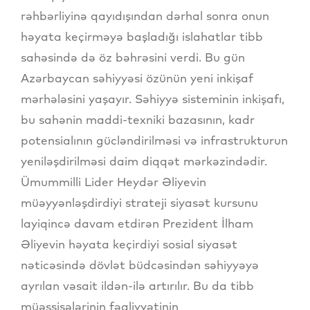
rəhbərliyinə qayıdışından dərhal sonra onun
həyata keçirməyə başladığı islahatlar tibb
sahəsində də öz bəhrəsini verdi. Bu gün
Azərbaycan səhiyyəsi özünün yeni inkişaf
mərhələsini yaşayır. Səhiyyə sisteminin inkişafı,
bu sahənin maddi-texniki bazasının, kadr
potensialının gücləndirilməsi və infrastrukturun
yeniləşdirilməsi daim diqqət mərkəzindədir.
Ümummilli Lider Heydər Əliyevin
müəyyənləşdirdiyi strateji siyasət kursunu
layiqincə davam etdirən Prezident İlham
Əliyevin həyata keçirdiyi sosial siyasət
nəticəsində dövlət büdcəsindən səhiyyəyə
ayrılan vəsait ildən-ilə artırılır. Bu da tibb
müəssisələrinin fəaliyyətinin