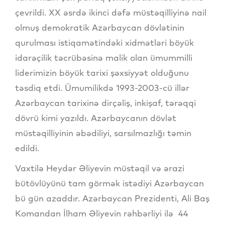
çevrildi. XX əsrdə ikinci dəfə müstəqilliyinə nail
olmuş demokratik Azərbaycan dövlətinin
qurulması istiqamətindəki xidmətləri böyük
idarəçilik təcrübəsinə malik olan ümummilli
liderimizin böyük tarixi şəxsiyyət olduğunu
təsdiq etdi. Ümumilikdə 1993-2003-cü illər
Azərbaycan tarixinə dirçəliş, inkişaf, tərəqqi
dövrü kimi yazıldı. Azərbaycanın dövlət
müstəqilliyinin əbədiliyi, sarsılmazlığı təmin
edildi.
Vaxtilə Heydər Əliyevin müstəqil və ərazi
bütövlüyünü tam görmək istədiyi Azərbaycan
bü gün azaddır. Azərbaycan Prezidenti, Ali Baş
Komandan İlham Əliyevin rəhbərliyi ilə 44