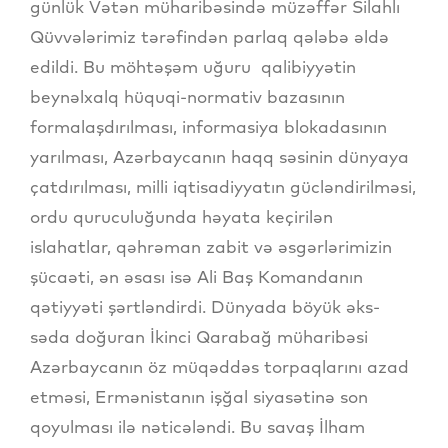
günlük Vətən müharibəsində müzəffər Silahlı
Qüvvələrimiz tərəfindən parlaq qələbə əldə
edildi. Bu möhtəşəm uğuru qalibiyyətin
beynəlxalq hüquqi-normativ bazasının
formalaşdırılması, informasiya blokadasının
yarılması, Azərbaycanın haqq səsinin dünyaya
çatdırılması, milli iqtisadiyyatın gücləndirilməsi,
ordu quruculuğunda həyata keçirilən
islahatlar, qəhrəman zabit və əsgərlərimizin
şücaəti, ən əsası isə Ali Baş Komandanın
qətiyyəti şərtləndirdi. Dünyada böyük əks-
səda doğuran İkinci Qarabağ müharibəsi
Azərbaycanın öz müqəddəs torpaqlarını azad
etməsi, Ermənistanın işğal siyasətinə son
qoyulması ilə nəticələndi. Bu savaş İlham