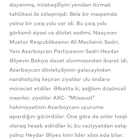
dayanmış, müstəqilliyini yenidən itirmək
təhlükəsi ilə üzləşmişdi. Belə bir məqamda
yalnız bir çıxış yolu var idi. Bu çıxış yolu
görkəmli siyasi və dövlət xadimi, Naxçıvan
Muxtar Respublikasının Ali Məclisinin Sədri,
Yeni Azərbaycan Partiyasının Sədri Heydər
Əliyevin Bakıya dəvət olunmasından ibarət idi.
Azərbaycan dövlətçiliyinin gələcəyindən
narahatçılıq keçirən ziyalılar ulu öndərə
müraciət etdilər. Əlbəttə ki, sağlam düşüncəli
insanlar, ziyalılar AXC- “Müsavat”
hakimiyyətinin Azərbaycanı uçuruma
apardığını görürdülər. Ona görə də onlar haqlı
olaraq hesab edirdilər ki, bu vəziyyətdən xalqı
yalnız Heydər Əliyev kimi lider xilas edə bilər.