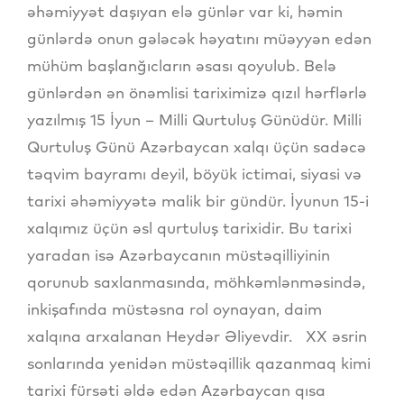
əhəmiyyət daşıyan elə günlər var ki, həmin
günlərdə onun gələcək həyatını müəyyən edən
mühüm başlanğıcların əsası qoyulub. Belə
günlərdən ən önəmlisi tariximizə qızıl hərflərlə
yazılmış 15 İyun – Milli Qurtuluş Günüdür. Milli
Qurtuluş Günü Azərbaycan xalqı üçün sadəcə
təqvim bayramı deyil, böyük ictimai, siyasi və
tarixi əhəmiyyətə malik bir gündür. İyunun 15-i
xalqımız üçün əsl qurtuluş tarixidir. Bu tarixi
yaradan isə Azərbaycanın müstəqilliyinin
qorunub saxlanmasında, möhkəmlənməsində,
inkişafında müstəsna rol oynayan, daim
xalqına arxalanan Heydər Əliyevdir. XX əsrin
sonlarında yenidən müstəqillik qazanmaq kimi
tarixi fürsəti əldə edən Azərbaycan qısa