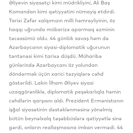
Əliyevin siyasətçi kimi müdrikliyini, Ali Baş
Komandan kimi qətiyyətini nümayiş etdirdi.
Tarixi Zəfər xalqımızın milli həmrəyliyinin, öz
haqqı uğrunda mübarizə aparmaq əzminin
təcəssümü oldu. 44 günlük savaş həm də
Azərbaycanın siyasi-diplomatik uğurunun
təntənəsi kimi tarixə düşdü. Müharibə
günlərində Azərbaycanı öz yolundan
döndərmək üçün xarici təzyiqlərə cəhd
göstərildi. Lakin İlham Əliyev siyasi
uzaqgörənliklə, diplomatik peşəkarlıqla həmin
cəhdlərin qarşısını aldı. Prezident Ermənistanın
işğal siyasətinin dəstəklənməsinə yönəlmiş
bütün beynəlxalq təşəbbüslərə qətiyyətlə sinə
gərdi, onların reallaşmasına imkan vermədi. 44