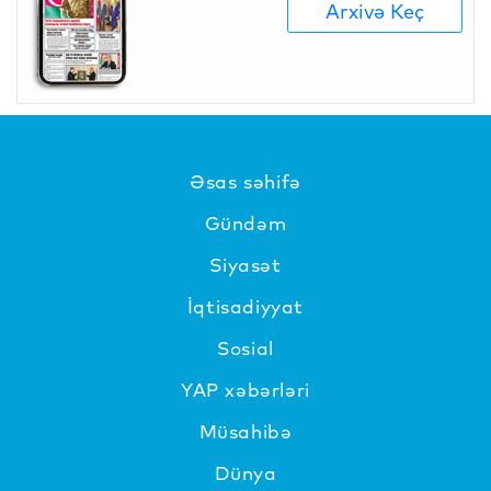
Arxivə Keç
Əsas səhifə
Gündəm
Siyasət
İqtisadiyyat
Sosial
YAP xəbərləri
Müsahibə
Dünya