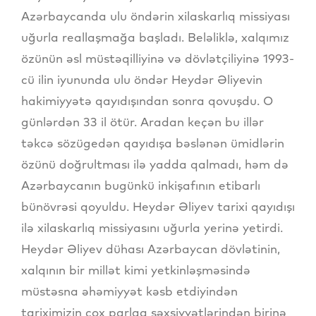
Azərbaycanda ulu öndərin xilaskarlıq missiyası
uğurla reallaşmağa başladı. Beləliklə, xalqımız
özünün əsl müstəqilliyinə və dövlətçiliyinə 1993-
cü ilin iyununda ulu öndər Heydər Əliyevin
hakimiyyətə qayıdışından sonra qovuşdu. O
günlərdən 33 il ötür. Aradan keçən bu illər
təkcə sözügedən qayıdışa bəslənən ümidlərin
özünü doğrultması ilə yadda qalmadı, həm də
Azərbaycanın bugünkü inkişafının etibarlı
bünövrəsi qoyuldu. Heydər Əliyev tarixi qayıdışı
ilə xilaskarlıq missiyasını uğurla yerinə yetirdi.
Heydər Əliyev dühası Azərbaycan dövlətinin,
xalqının bir millət kimi yetkinləşməsində
müstəsna əhəmiyyət kəsb etdiyindən
tariximizin çox parlaq şəxsiyyətlərindən birinə