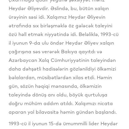
Heydər Əliyevdir. Əslində, bu, bütün xalqın
ürəyinin səsi idi. Xalqımız Heydər Əliyevin
ətrafında sıx birləşməklə öz gələcək taleyini
özü həll etmək niyyətində idi. Beləliklə, 1993-cü
il iyunun 9-da ulu öndər Heydər Əliyev xalqın
çağırışına səs verərək Bakıya qayıtdı və
Azərbaycan Xalq Cümhuriyyətinin taleyindən
daha dəhşətli hadisələrin gözlənildiyi ölkəmizi
bəlalardan, müsibətlərdən xilas etdi. Həmin
gün, sözün həqiqi mənasında, ölkəmizin
taleyində dönüş anı oldu, böyük qurtuluşa
doğru mühüm addım atıldı. Xalqımızı nicata
aparan yol bilavasitə həmin gündən başlandı.
1993-cü il iyunun 15-də ümummilli lider Heydər