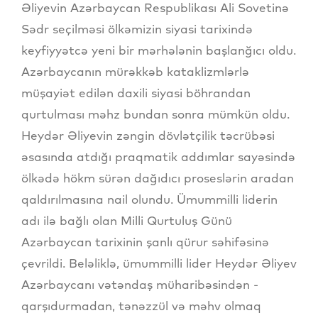
Əliyevin Azərbaycan Respublikası Ali Sovetinə
Sədr seçilməsi ölkəmizin siyasi tarixində
keyfiyyətcə yeni bir mərhələnin başlanğıcı oldu.
Azərbaycanın mürəkkəb kataklizmlərlə
müşayiət edilən daxili siyasi böhrandan
qurtulması məhz bundan sonra mümkün oldu.
Heydər Əliyevin zəngin dövlətçilik təcrübəsi
əsasında atdığı praqmatik addımlar sayəsində
ölkədə hökm sürən dağıdıcı proseslərin aradan
qaldırılmasına nail olundu. Ümummilli liderin
adı ilə bağlı olan Milli Qurtuluş Günü
Azərbaycan tarixinin şanlı qürur səhifəsinə
çevrildi. Beləliklə, ümummilli lider Heydər Əliyev
Azərbaycanı vətəndaş müharibəsindən -
qarşıdurmadan, tənəzzül və məhv olmaq