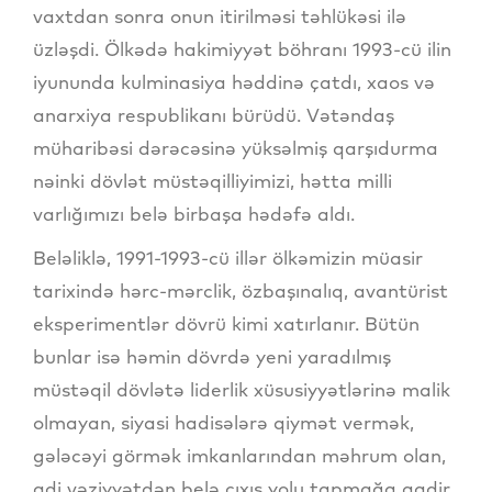
vaxtdan sonra onun itirilməsi təhlükəsi ilə
üzləşdi. Ölkədə hakimiyyət böhranı 1993-cü ilin
iyununda kulminasiya həddinə çatdı, xaos və
anarxiya respublikanı bürüdü. Vətəndaş
müharibəsi dərəcəsinə yüksəlmiş qarşıdurma
nəinki dövlət müstəqilliyimizi, hətta milli
varlığımızı belə birbaşa hədəfə aldı.
Beləliklə, 1991-1993-cü illər ölkəmizin müasir
tarixində hərc-mərclik, özbaşınalıq, avantürist
eksperimentlər dövrü kimi xatırlanır. Bütün
bunlar isə həmin dövrdə yeni yaradılmış
müstəqil dövlətə liderlik xüsusiyyətlərinə malik
olmayan, siyasi hadisələrə qiymət vermək,
gələcəyi görmək imkanlarından məhrum olan,
adi vəziyyətdən belə çıxış yolu tapmağa qadir