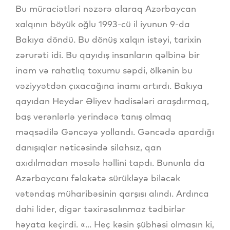
Bu müraciətləri nəzərə alaraq Azərbaycan
xalqının böyük oğlu 1993-cü il iyunun 9-da
Bakıya döndü. Bu dönüş xalqın istəyi, tarixin
zərurəti idi. Bu qayıdış insanların qəlbinə bir
inam və rahatlıq toxumu səpdi, ölkənin bu
vəziyyətdən çıxacağına inamı artırdı. Bakıya
qayıdan Heydər Əliyev hadisələri araşdırmaq,
baş verənlərlə yerindəcə tanış olmaq
məqsədilə Gəncəyə yollandı. Gəncədə apardığı
danışıqlar nəticəsində silahsız, qan
axıdılmadan məsələ həllini tapdı. Bununla da
Azərbaycanı fəlakətə sürükləyə biləcək
vətəndaş müharibəsinin qarşısı alındı. Ardınca
dahi lider, digər təxirəsalınmaz tədbirlər
həyata keçirdi. «... Heç kəsin şübhəsi olmasın ki,