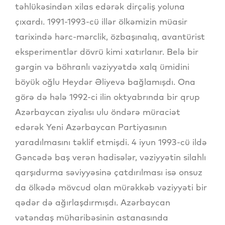
təhlükəsindən xilas edərək dirçəliş yoluna
çıxardı. 1991-1993-cü illər ölkəmizin müasir
tarixində hərc-mərclik, özbaşınalıq, avantürist
eksperimentlər dövrü kimi xatırlanır. Belə bir
gərgin və böhranlı vəziyyətdə xalq ümidini
böyük oğlu Heydər Əliyevə bağlamışdı. Ona
görə də hələ 1992-ci ilin oktyabrında bir qrup
Azərbaycan ziyalısı ulu öndərə müraciət
edərək Yeni Azərbaycan Partiyasının
yaradılmasını təklif etmişdi. 4 iyun 1993-cü ildə
Gəncədə baş verən hadisələr, vəziyyətin silahlı
qarşıdurma səviyyəsinə çatdırılması isə onsuz
da ölkədə mövcud olan mürəkkəb vəziyyəti bir
qədər də ağırlaşdırmışdı. Azərbaycan
vətəndaş müharibəsinin astanasında