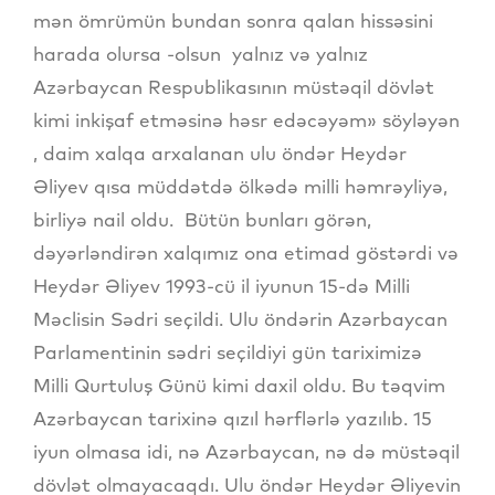
mən ömrümün bundan sonra qalan hissəsini
harada olursa -olsun yalnız və yalnız
Azərbaycan Respublikasının müstəqil dövlət
kimi inkişaf etməsinə həsr edəcəyəm» söyləyən
, daim xalqa arxalanan ulu öndər Heydər
Əliyev qısa müddətdə ölkədə milli həmrəyliyə,
birliyə nail oldu. Bütün bunları görən,
dəyərləndirən xalqımız ona etimad göstərdi və
Heydər Əliyev 1993-cü il iyunun 15-də Milli
Məclisin Sədri seçildi. Ulu öndərin Azərbaycan
Parlamentinin sədri seçildiyi gün tariximizə
Milli Qurtuluş Günü kimi daxil oldu. Bu təqvim
Azərbaycan tarixinə qızıl hərflərlə yazılıb. 15
iyun olmasa idi, nə Azərbaycan, nə də müstəqil
dövlət olmayacaqdı. Ulu öndər Heydər Əliyevin