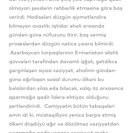
olmayan şəxslərin rəhbərlik etməsinə görə baş
verirdi. Hadisələri düzgün qiymətləndirə
bilməyən ovaxtkı iqtidar əhali arasında
gündən-günə nüfuzunu itirir, baş vermiş
proseslərdən düzgün nəticə çıxara bilmirdi.
Azərbaycan torpaqlarının Ermənistan silahlı
qüvvələri tərəfindən davamlı işğalı, getdikcə
gərginləşən siyasi vəziyyət, əhalinin gündən-
günə ağırlaşan sosial durumu ölkəni bu
bəlalardan xilas edə biləcək, xalqı öz arxasınca
aparmağa qadir liderə ehtiyac olduğunu
şərtləndirirdi. Cəmiyyətin bütün təbəqələri
əmin idi ki, müstəqilliyini yenicə bərpa etmiş
ölkəni düşdüyü ağır və dözülməz vəziyyətdən
çıxarmağa qadir yeganə şəxsiyyət məhz