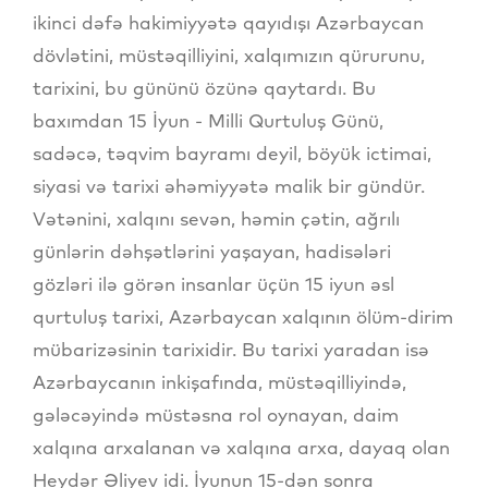
ikinci dəfə hakimiyyətə qayıdışı Azərbaycan
dövlətini, müstəqilliyini, xalqımızın qürurunu,
tarixini, bu gününü özünə qaytardı. Bu
baxımdan 15 İyun - Milli Qurtuluş Günü,
sadəcə, təqvim bayramı deyil, böyük ictimai,
siyasi və tarixi əhəmiyyətə malik bir gündür.
Vətənini, xalqını sevən, həmin çətin, ağrılı
günlərin dəhşətlərini yaşayan, hadisələri
gözləri ilə görən insanlar üçün 15 iyun əsl
qurtuluş tarixi, Azərbaycan xalqının ölüm-dirim
mübarizəsinin tarixidir. Bu tarixi yaradan isə
Azərbaycanın inkişafında, müstəqilliyində,
gələcəyində müstəsna rol oynayan, daim
xalqına arxalanan və xalqına arxa, dayaq olan
Heydər Əliyev idi. İyunun 15-dən sonra