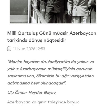
Milli Qurtuluş Günü müasir Azərbaycan
tarixində dönüş nöqtəsidir
11 İyun 2026 12:53
“Mənim həyatım da, fəaliyyətim də yalnız və
yalnız Azərbaycanın müstəqilliyinin qorunub
saxlanmasına, ölkəmizin bu ağır vəziyyətdən
qalxmasına həsr olunacaqdır”.
Ulu Öndər Heydər Əliyev
Azərbaycan xalqının taleyində böyük