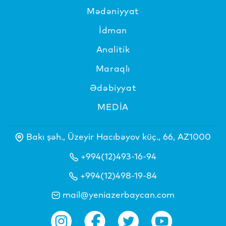
Mədəniyyat
İdman
Analitik
Maraqlı
Ədəbiyyat
MEDİA
Bakı şəh., Üzeyir Hacıbəyov küç., 66, AZ1000
+994(12)493-16-94
+994(12)498-19-84
mail@yeniazerbaycan.com