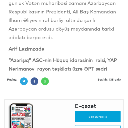
günlük Vətən müharibəsi zamanı Azərbaycan
Respublikasının Prezidenti, Ali Baş Komandan
İlham Əliyevin rəhbərliyi altında şanlı
Azərbaycan ordusu döyüş meydanında tarixi
ədaləti bərpa etdi.
Arif Ləzimzadə
“Azərişıq” ASC-nin Hüquq idarəsinin rəisi, YAP
Nərimanov rayon təşkilatı üzrə ƏPT sədri
Paylaş:
Baxılıb: 435 dəfə
E-qəzet
Son Buraxılış